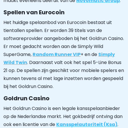
maakt eveneens deel uit van de
Novomatic Group
.
Spellen van Eurocoin
Het huidige spelaanbod van Eurocoin bestaat uit
tientallen spellen. Er worden 39 titels van de
softwareprovider aangeboden bij het Goldrun Casino.
Er moet gedacht worden aan de Simply Wild
SuperGame,
Random Runner VIP
+ en de
Simply
Wild Twin
. Daarnaast valt ook het spel 5-Line Bonus
21 op. De spellen zijn geschikt voor mobiele spelers en
kunnen tevens al met lage inzetten worden gespeeld
bij het Goldrun Casino.
Goldrun Casino
Het Goldrun Casino is een legale kansspelaanbieder
op de Nederlandse markt. Het gokbedrijf ontving dan
ook een licentie van de
Kansspelautoriteit (Ksa)
.