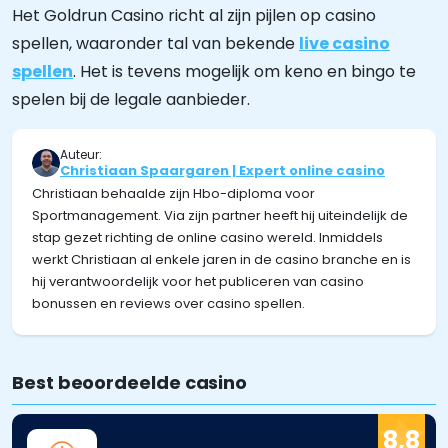
Het Goldrun Casino richt al zijn pijlen op casino
spellen, waaronder tal van bekende
live casino
spellen
. Het is tevens mogelijk om keno en bingo te
spelen bij de legale aanbieder.
Auteur:
Christiaan Spaargaren | Expert online casino
Christiaan behaalde zijn Hbo-diploma voor
Sportmanagement. Via zijn partner heeft hij uiteindelijk de
stap gezet richting de online casino wereld. Inmiddels
werkt Christiaan al enkele jaren in de casino branche en is
hij verantwoordelijk voor het publiceren van casino
bonussen en reviews over casino spellen.
Best beoordeelde casino
8,8