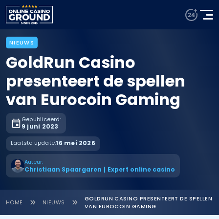
NIEUWS
GoldRun Casino
presenteert de spellen
van Eurocoin Gaming
Gepubliceerd:
9 juni 2023
Laatste update:
16 mei 2026
Auteur:
Christiaan Spaargaren
|
Expert online casino
GOLDRUN CASINO PRESENTEERT DE SPELLEN
HOME
NIEUWS
VAN EUROCOIN GAMING