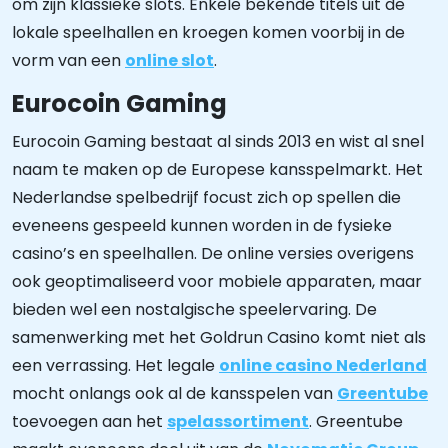
om zijn klassieke slots. Enkele bekende titels uit de
lokale speelhallen en kroegen komen voorbij in de
vorm van een
online slot
.
Eurocoin Gaming
Eurocoin Gaming bestaat al sinds 2013 en wist al snel
naam te maken op de Europese kansspelmarkt. Het
Nederlandse spelbedrijf focust zich op spellen die
eveneens gespeeld kunnen worden in de fysieke
casino’s en speelhallen. De online versies overigens
ook geoptimaliseerd voor mobiele apparaten, maar
bieden wel een nostalgische speelervaring. De
samenwerking met het Goldrun Casino komt niet als
een verrassing. Het legale
online casino Nederland
mocht onlangs ook al de kansspelen van
Greentube
toevoegen aan het
spelassortiment
. Greentube