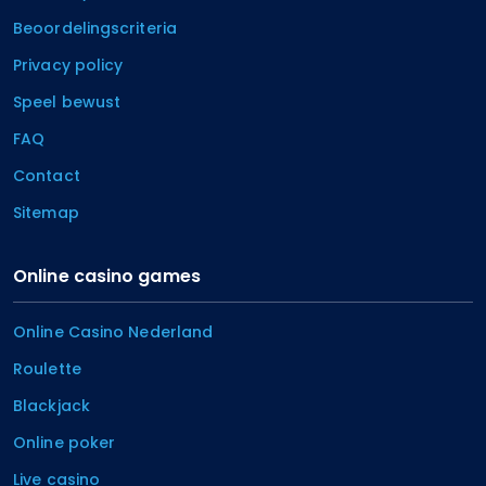
Beoordelingscriteria
Privacy policy
Speel bewust
FAQ
Contact
Sitemap
Online casino games
Online Casino Nederland
Roulette
Blackjack
Online poker
Live casino