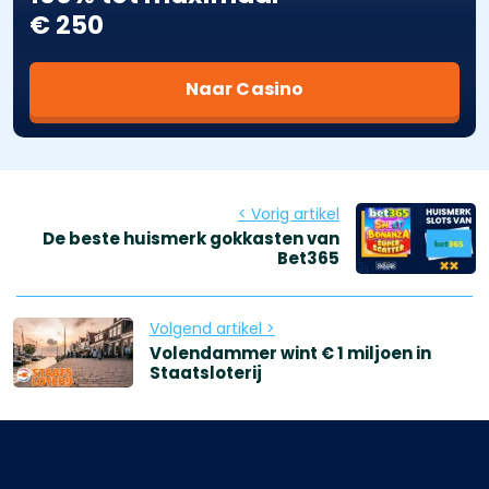
€ 250
Naar Casino
< Vorig artikel
De beste huismerk gokkasten van
Bet365
Volgend artikel >
Volendammer wint € 1 miljoen in
Staatsloterij