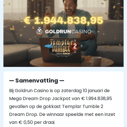
— Samenvatting —
Bij Goldrun Casino is op zaterdag 10 januari de
Mega Dream Drop Jackpot van € 1.994.838,95
gevallen op de gokkast Templar Tumble 2
Dream Drop. De winnaar speelde met een inzet
van € 0,50 per draai.