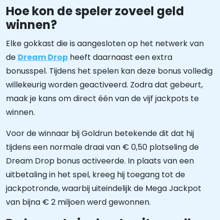
Hoe kon de speler zoveel geld
winnen?
Elke gokkast die is aangesloten op het netwerk van
de
Dream Drop
heeft daarnaast een extra
bonusspel. Tijdens het spelen kan deze bonus volledig
willekeurig worden geactiveerd. Zodra dat gebeurt,
maak je kans om direct één van de vijf jackpots te
winnen.
Voor de winnaar bij Goldrun betekende dit dat hij
tijdens een normale draai van € 0,50 plotseling de
Dream Drop bonus activeerde. In plaats van een
uitbetaling in het spel, kreeg hij toegang tot de
jackpotronde, waarbij uiteindelijk de Mega Jackpot
van bijna € 2 miljoen werd gewonnen.