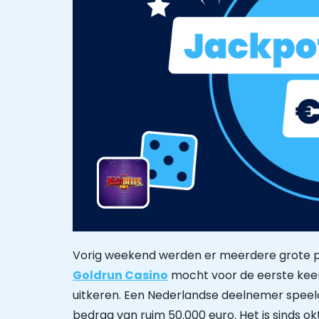
Vorig weekend werden er meerdere grote p
Goldrun Casino
mocht voor de eerste keer
uitkeren. Een Nederlandse deelnemer speel
bedrag van ruim 50.000 euro. Het is sinds 