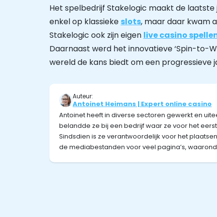
Het spelbedrijf Stakelogic maakt de laatste
enkel op klassieke
slots
, maar daar kwam al
Stakelogic ook zijn eigen
live casino spelle
Daarnaast werd het innovatieve ‘Spin-to-Wi
wereld de kans biedt om een progressieve j
Auteur:
Antoinet Heimans | Expert online casino
Antoinet heeft in diverse sectoren gewerkt en uit
belandde ze bij een bedrijf waar ze voor het eers
Sindsdien is ze verantwoordelijk voor het plaats
de mediabestanden voor veel pagina’s, waaronde