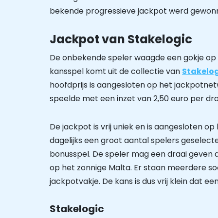
bekende progressieve jackpot werd gewonn
Jackpot van Stakelogic
De onbekende speler waagde een gokje op he
kansspel komt uit de collectie van
Stakelo
hoofdprijs is aangesloten op het jackpotne
speelde met een inzet van 2,50 euro per d
De jackpot is vrij uniek en is aangesloten o
dagelijks een groot aantal spelers geselecte
bonusspel. De speler mag een draai geven aa
op het zonnige Malta. Er staan meerdere soo
jackpotvakje. De kans is dus vrij klein dat ee
Stakelogic