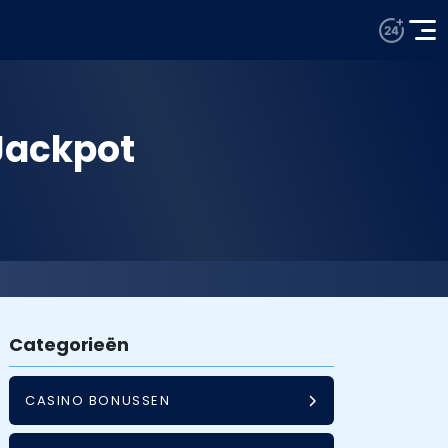
Jackpot
Categorieën
CASINO BONUSSEN