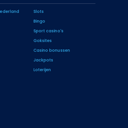
Nederland
Slots
Bingo
Sport casino's
Goksites
Casino bonussen
Jackpots
Loterijen