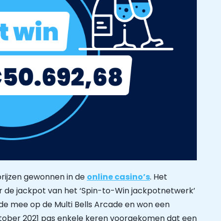
rijzen gewonnen in de
online casino’s
. Het
 de jackpot van het ‘Spin-to-Win jackpotnetwerk’
de mee op de Multi Bells Arcade en won een
oktober 2021 pas enkele keren voorgekomen dat een