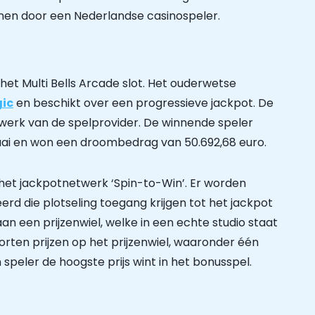
en door een Nederlandse casinospeler.
t Multi Bells Arcade slot. Het ouderwetse
gic
en beschikt over een progressieve jackpot. De
twerk van de spelprovider. De winnende speler
raai en won een droombedrag van 50.692,68 euro.
p het jackpotnetwerk ‘Spin-to-Win’. Er worden
erd die plotseling toegang krijgen tot het jackpot
n een prijzenwiel, welke in een echte studio staat
rten prijzen op het prijzenwiel, waaronder één
n speler de hoogste prijs wint in het bonusspel.