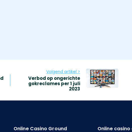
Volgend artikel >
nd
Verbod op ongerichte
gokreclames per 1 juli
2023
Online Casino Ground
Online casin