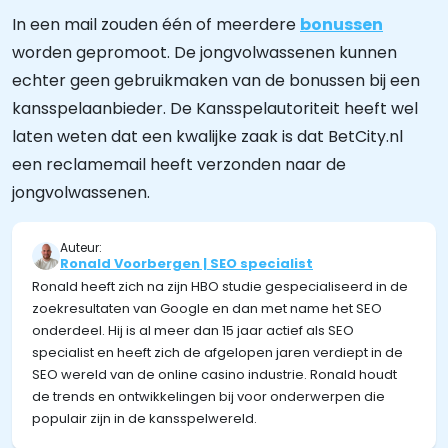
In een mail zouden één of meerdere
bonussen
worden gepromoot. De jongvolwassenen kunnen
echter geen gebruikmaken van de bonussen bij een
kansspelaanbieder. De Kansspelautoriteit heeft wel
laten weten dat een kwalijke zaak is dat BetCity.nl
een reclamemail heeft verzonden naar de
jongvolwassenen.
Auteur:
Ronald Voorbergen | SEO specialist
Ronald heeft zich na zijn HBO studie gespecialiseerd in de
zoekresultaten van Google en dan met name het SEO
onderdeel. Hij is al meer dan 15 jaar actief als SEO
specialist en heeft zich de afgelopen jaren verdiept in de
SEO wereld van de online casino industrie. Ronald houdt
de trends en ontwikkelingen bij voor onderwerpen die
populair zijn in de kansspelwereld.