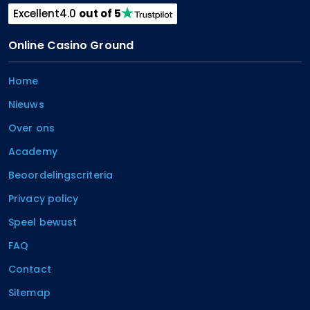
Excellent
4.0
out of 5
Online Casino Ground
Home
Nieuws
Over ons
Academy
Beoordelingscriteria
Privacy policy
Speel bewust
FAQ
Contact
Sitemap