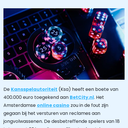
De
Kansspelautoriteit
(Ksa) heeft een boete van
400.000 euro toegekend aan
BetCity.nl
. Het
Amsterdamse
online casino
zou in de fout zijn
gegaan bij het versturen van reclames aan
jongvolwassenen. De desbetreffende spelers van 18