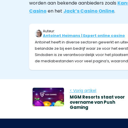
worden aan bekende aanbieders zoals
Kan
Casino
en het
Jack’s Casino Online
.
Auteur:
Antoinet Heimans | Expert online casino
Antoinet heeft in diverse sectoren gewerkt en uit
belandde ze bij een bedrijf waar ze voor het eers
Sindsdien is ze verantwoordelijk voor het plaats
de mediabestanden voor veel pagina’s, waaronde
< Vorig artikel
MGM Resorts staat voor
overname van Push
Gaming