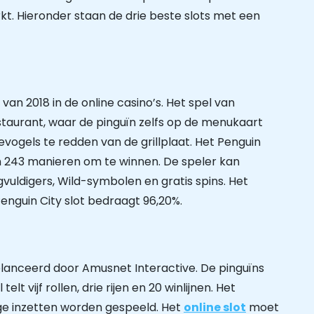
rkt. Hieronder staan de drie beste slots met een
van 2018 in de online casino’s. Het spel van
estaurant, waar de pinguïn zelfs op de menukaart
evogels te redden van de grillplaat. Het Penguin
en en 243 manieren om te winnen. De speler kan
uldigers, Wild-symbolen en gratis spins. Het
enguin City slot bedraagt 96,20%.
elanceerd door Amusnet Interactive. De pinguïns
lt vijf rollen, drie rijen en 20 winlijnen. Het
lage inzetten worden gespeeld. Het
online slot
moet