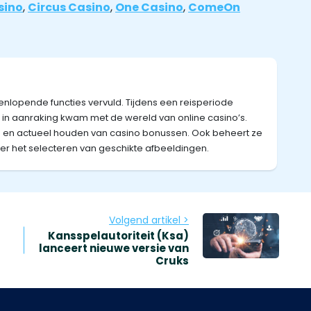
sino
,
Circus Casino
,
One Casino
,
ComeOn
eenlopende functies vervuld. Tijdens een reisperiode
t in aanraking kwam met de wereld van online casino’s.
en en actueel houden van casino bonussen. Ook beheert ze
r het selecteren van geschikte afbeeldingen.
Volgend artikel >
Kansspelautoriteit (Ksa)
lanceert nieuwe versie van
Cruks