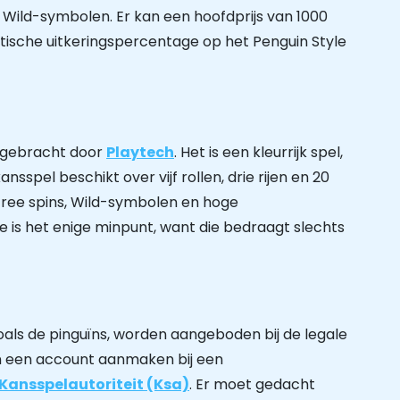
 Wild-symbolen. Er kan een hoofdprijs van 1000
tische uitkeringspercentage op het Penguin Style
itgebracht door
Playtech
. Het is een kleurrijk spel,
spel beschikt over vijf rollen, drie rijen en 20
 free spins, Wild-symbolen en hoge
 is het enige minpunt, want die bedraagt slechts
als de pinguïns, worden aangeboden bij de legale
an een account aanmaken bij een
Kansspelautoriteit (Ksa)
. Er moet gedacht