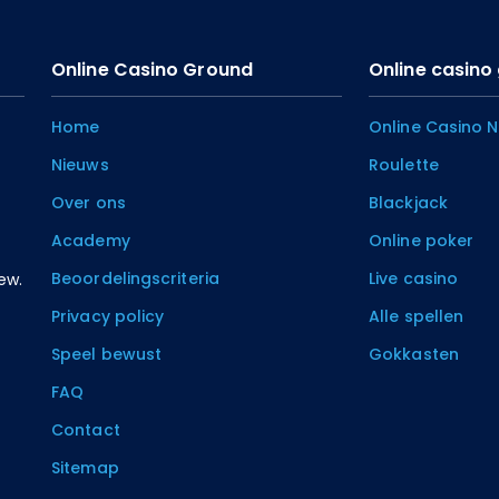
Online Casino Ground
Online casin
Home
Online Casino 
Nieuws
Roulette
Over ons
Blackjack
Academy
Online poker
Beoordelingscriteria
Live casino
ew.
Privacy policy
Alle spellen
Speel bewust
Gokkasten
FAQ
Contact
Sitemap