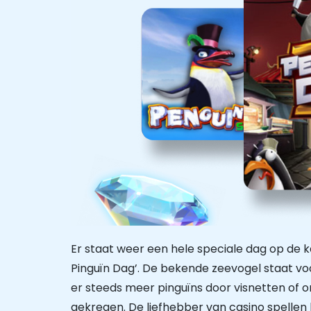
Er staat weer een hele speciale dag op de ka
Pinguïn Dag’. De bekende zeevogel staat voor
er steeds meer pinguïns door visnetten of 
gekregen. De liefhebber van casino spellen