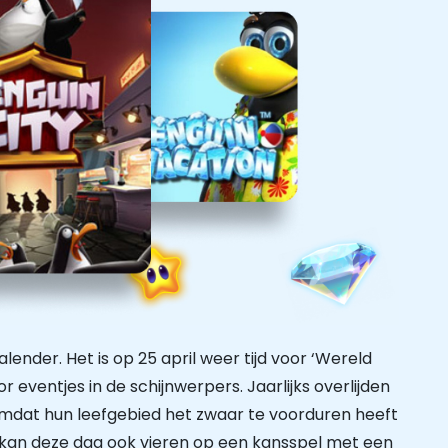
lender. Het is op 25 april weer tijd voor ‘Wereld
 eventjes in de schijnwerpers. Jaarlijks overlijden
omdat hun leefgebied het zwaar te voorduren heeft
 kan deze dag ook vieren op een kansspel met een