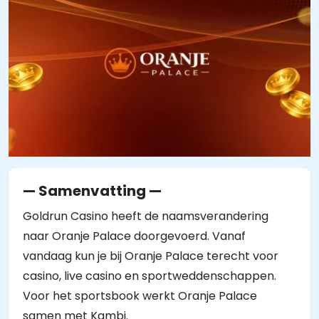
— Samenvatting —
Goldrun Casino heeft de naamsverandering
naar Oranje Palace doorgevoerd. Vanaf
vandaag kun je bij Oranje Palace terecht voor
casino, live casino en sportweddenschappen.
Voor het sportsbook werkt Oranje Palace
samen met Kambi.