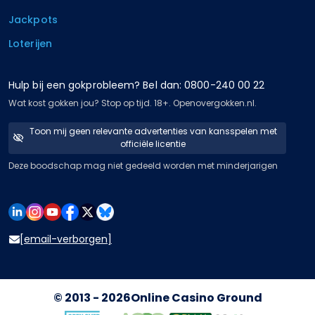
Jackpots
Loterijen
Hulp bij een gokprobleem? Bel dan: 0800-240 00 22
Wat kost gokken jou? Stop op tijd. 18+. Openovergokken.nl.
Toon mij geen relevante advertenties van kansspelen met
officiële licentie
Deze boodschap mag niet gedeeld worden met minderjarigen
[email-verborgen]
© 2013 - 2026
Online Casino Ground