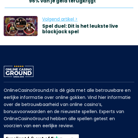
96% van je geld terugkrijgt
Volgend artikel >
Spel duel: Dit is het leukste live
blackjack spel
OnlineCasinoGround.nl is dé gids met alle betrouwbare en
eerlijke informatie over online gokken. Vind hier informatie
over de betrouwbaarheid van online casino’s,
bonusvoorwaarden en de nieuwste spellen. Experts van
OnlineCasinoGround hebben alle spellen getest en
voorzien van een eerlijke review.