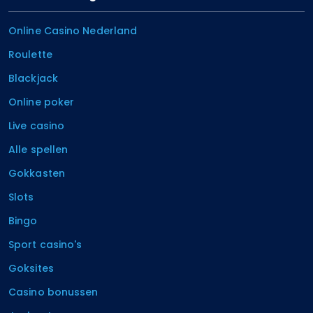
Online Casino Nederland
Roulette
Blackjack
Online poker
Live casino
Alle spellen
Gokkasten
Slots
Bingo
Sport casino's
Goksites
Casino bonussen