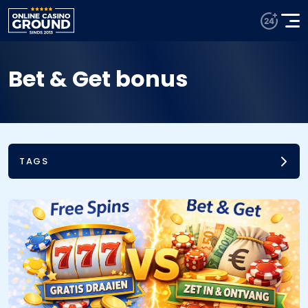
Bet & Get bonus
TAGS