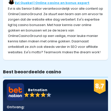
Evi Quekel | Online casino en bonus expert
Evi is als Senior Editor verantwoordelijk voor alle content op
OnlineCasinoGround. Ze stuurt een team aan om ervoor te
zorgen dat de website elke dag verbetert. Evi's expertise
ligt bij casino bonussen. Met haar kennis over online
gokken en bonussen wil ze de lezers van
OnlineCasinoGround op een veilige, maar leuke manier
kennis laten maken met online gokken. Daarnaast
ontwikkelt ze zich ook steeds verder in SEO voor affiliate
websites. Evi's motto? Teamwork makes the dream work!
Best beoordeelde casino
8,7
Betnation
Ontvang: