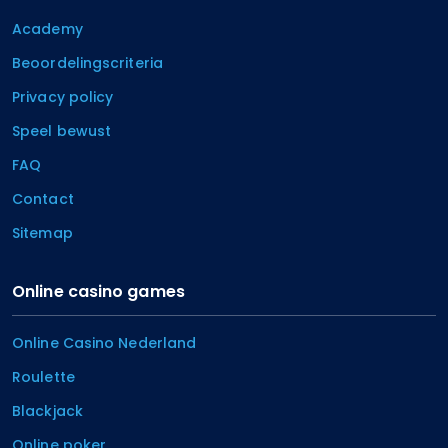
Academy
Beoordelingscriteria
Privacy policy
Speel bewust
FAQ
Contact
Sitemap
Online casino games
Online Casino Nederland
Roulette
Blackjack
Online poker