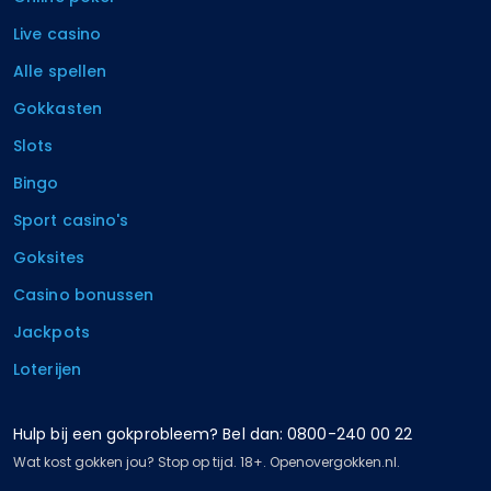
Live casino
Alle spellen
Gokkasten
Slots
Bingo
Sport casino's
Goksites
Casino bonussen
Jackpots
Loterijen
Hulp bij een gokprobleem? Bel dan: 0800-240 00 22
Wat kost gokken jou? Stop op tijd. 18+. Openovergokken.nl.