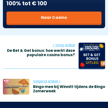
100% tot € 100
Naar Casino
< Vorig artikel
De Bet & Get bonus: hoe werkt deze
populaire casino bonus?
Volgend artikel >
Bingo mee bij Winnitt tijdens de Bingo
Zomerweek