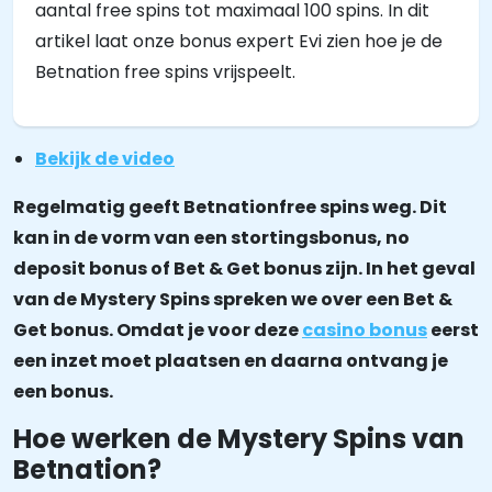
aantal free spins tot maximaal 100 spins. In dit
artikel laat onze bonus expert Evi zien hoe je de
Betnation free spins vrijspeelt.
Bekijk de video
Regelmatig geeft Betnation
free spins weg. Dit
kan in de vorm van een stortingsbonus, no
deposit bonus of Bet & Get bonus zijn. In het geval
van de Mystery Spins spreken we over een Bet &
Get bonus. Omdat je voor deze
casino bonus
eerst
een inzet moet plaatsen en daarna ontvang je
een bonus.
Hoe werken de Mystery Spins van
Betnation?