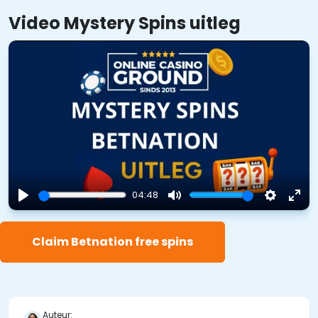
Video Mystery Spins uitleg
04:48
Play
Mute
Settings
Ent
full
Claim Betnation free spins
Auteur: