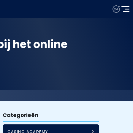
ij het online
Categorieën
CASINO ACADEMY