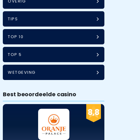
OVERIG
TIPS
TOP 10
TOP 5
WETGEVING
Best beoordeelde casino
8,8