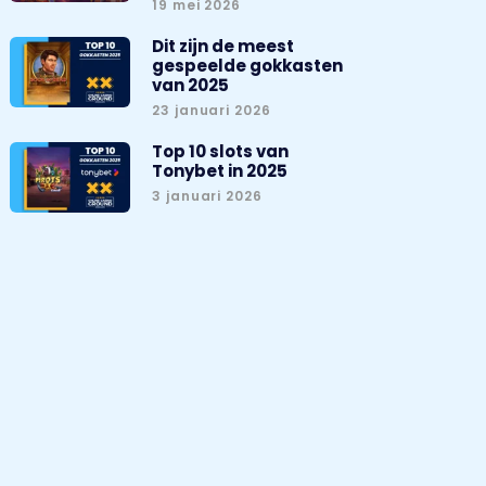
19 mei 2026
Dit zijn de meest
gespeelde gokkasten
van 2025
23 januari 2026
Top 10 slots van
Tonybet in 2025
3 januari 2026