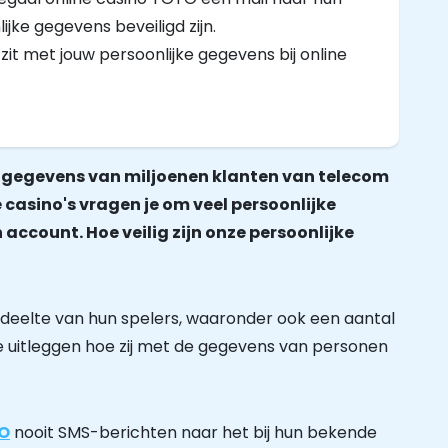
jke gegevens beveiligd zijn.
t met jouw persoonlijke gegevens bij online
e gegevens van miljoenen klanten van telecom
 casino's vragen je om veel persoonlijke
account. Hoe veilig zijn onze persoonlijke
deelte van hun spelers, waaronder ook een aantal
e uitleggen hoe zij met de gegevens van personen
O
nooit SMS-berichten naar het bij hun bekende