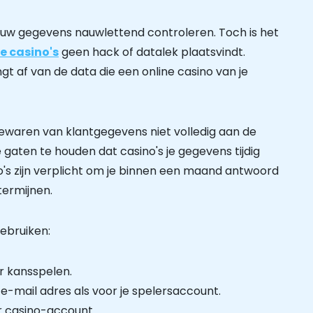
 jouw gegevens nauwlettend controleren. Toch is het
e casino's
geen hack of datalek plaatsvindt.
 af van de data die een online casino van je
bewaren van klantgegevens niet volledig aan de
 gaten te houden dat casino's je gegevens tijdig
no's zijn verplicht om je binnen een maand antwoord
termijnen.
gebruiken:
r kansspelen.
e-mail adres als voor je spelersaccount.
r casino-account.