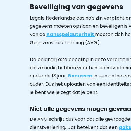
Beveiliging van gegevens
Legale Nederlandse casino's zijn verplicht 
gegevens moeten opslaan en beveiligen is v
van de
Kansspelautoriteit
moeten zich h
Gegevensbescherming (AVG).
De belangrijkste bepaling in deze verorden
die ze nodig hebben voor hun dienstverleni
onder de 18 jaar.
Bonussen
in een online cas
ouder. Dus het uploaden van een identiteits
je bent wie je zegt dat je bent.
Niet alle gegevens mogen gevra
De AVG schrijft dus voor dat alle gevraag
dienstverlening. Dat betekent dat een
goks