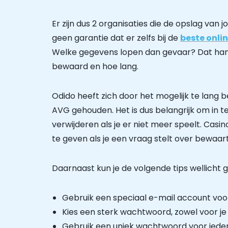
Er zijn dus 2 organisaties die de opslag van
geen garantie dat er zelfs bij de
beste onlin
Welke gegevens lopen dan gevaar? Dat hangt
bewaard en hoe lang.
Odido heeft zich door het mogelijk te lang 
AVG gehouden. Het is dus belangrijk om in te
verwijderen als je er niet meer speelt. Casi
te geven als je een vraag stelt over bewaar
Daarnaast kun je de volgende tips wellicht 
Gebruik een speciaal e-mail account voo
Kies een sterk wachtwoord, zowel voor je 
Gebruik een uniek wachtwoord voor iede