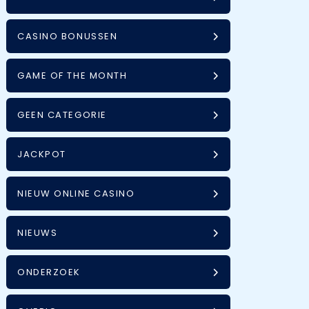
CASINO BONUSSEN
GAME OF THE MONTH
GEEN CATEGORIE
JACKPOT
NIEUW ONLINE CASINO
NIEUWS
ONDERZOEK