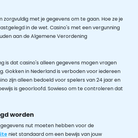
om zorgvuldig met je gegevens om te gaan. Hoe ze je
astgelegd in de wet. Casino's met een vergunning
ouden aan de Algemene Verordening
ing is dat casino's alleen gegevens mogen vragen
ng. Gokken in Nederland is verboden voor iedereen
ino zijn alleen bedoeld voor spelers van 24 jaar en
bewijs is geoorloofd. Sowieso om te controleren dat
agd worden
de gegevens nut moeten hebben voor de
ite
niet standaard om een bewijs van jouw