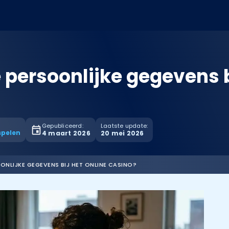
e persoonlijke gegevens b
Gepubliceerd:
Laatste update:
spelen
4 maart 2026
20 mei 2026
OONLIJKE GEGEVENS BIJ HET ONLINE CASINO?