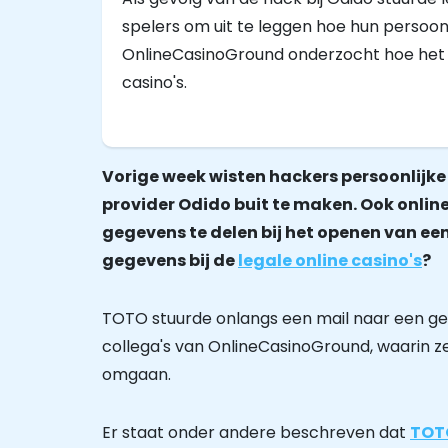
spelers om uit te leggen hoe hun persoonli
OnlineCasinoGround onderzocht hoe het zi
casino's.
Vorige week wisten hackers persoonlijk
provider Odido buit te maken. Ook online
gegevens te delen bij het openen van een 
gegevens bij de
legale online casino's
?
TOTO stuurde onlangs een mail naar een ge
collega's van OnlineCasinoGround, waarin z
omgaan.
Er staat onder andere beschreven dat
TOT