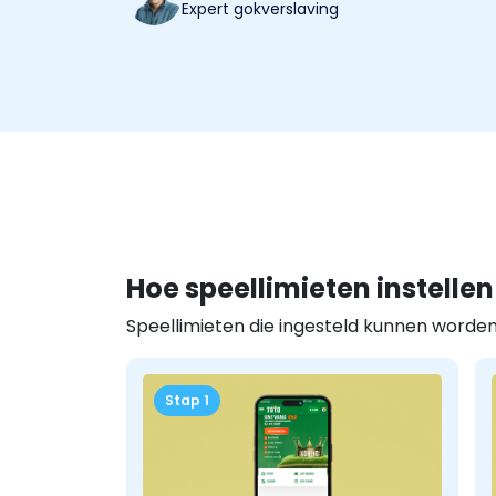
Expert gokverslaving
Hoe speellimieten instellen 
Speellimieten die ingesteld kunnen worden bi
Stap 1