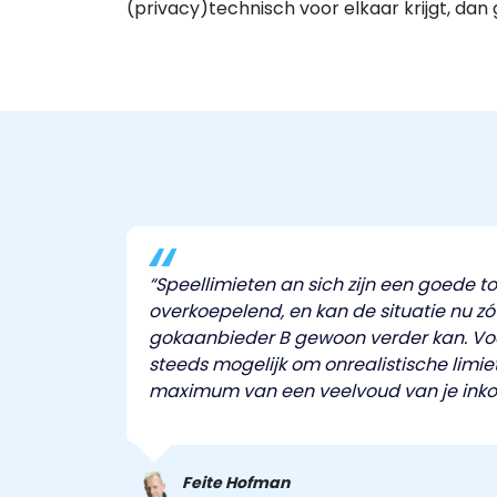
(privacy)technisch voor elkaar krijgt, dan g
“Speellimieten an sich zijn een goede t
overkoepelend, en kan de situatie nu zó 
gokaanbieder B gewoon verder kan. Voor
steeds mogelijk om onrealistische limi
maximum van een veelvoud van je inkome
Feite Hofman