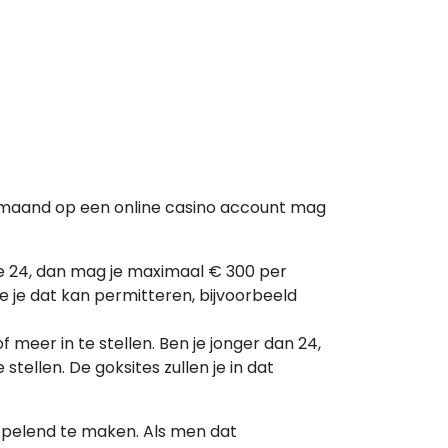
er maand op een online casino account mag
e 24, dan mag je maximaal € 300 per
je je dat kan permitteren, bijvoorbeeld
 meer in te stellen. Ben je jonger dan 24,
tellen. De goksites zullen je in dat
koepelend te maken. Als men dat