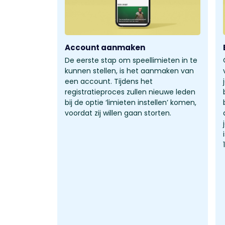
Account aanmaken
De eerste stap om speellimieten in te
kunnen stellen, is het aanmaken van
een account. Tijdens het
registratieproces zullen nieuwe leden
bij de optie ‘limieten instellen’ komen,
voordat zij willen gaan storten.