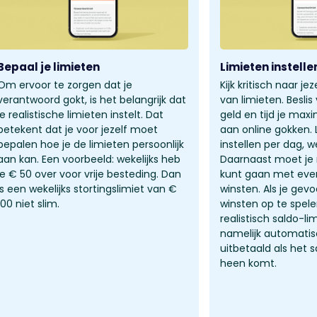
Bepaal je limieten
Limieten instelle
Om ervoor te zorgen dat je
Kijk kritisch naar jez
verantwoord gokt, is het belangrijk dat
van limieten. Beslis
je realistische limieten instelt. Dat
geld en tijd je max
betekent dat je voor jezelf moet
aan online gokken. 
bepalen hoe je de limieten persoonlijk
instellen per dag, 
aan kan. Een voorbeeld: wekelijks heb
Daarnaast moet je
je € 50 over voor vrije besteding. Dan
kunt gaan met eve
is een wekelijks stortingslimiet van €
winsten. Als je gev
100 niet slim.
winsten op te spele
realistisch saldo-li
namelijk automati
uitbetaald als het s
heen komt.