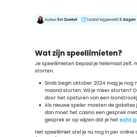
Auteur:
Evi Quekel
Laatst bijgewerkt:
3 dagen
Wat zijn speellimieten?
Je speellimieten bepaal je helemaal zelf,
storten.
Sinds begin oktober 2024 mag je nog 
maand storten. Wil je meer storten? Da
door het opsturen van een loonstrookj
Als nieuwe speler moeten de goksites j
dan moet het casino een gesprek met je 
gesprek er op wijzen dat je het
echt g
Het speellimiet stel je nu nog in per onli