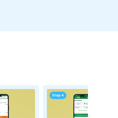
Stap 4