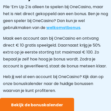
Pile ‘Em Up 2 is alleen te spelen bij OneCasino, maar
het is niet direct gekoppeld aan een bonus. Ben je nog
geen speler bij OneCasino? Dan kun je wel
gebruikmaken van de
welkomstbonus
.
Maak een account aan bij OneCasino en ontvang
direct € 10 gratis speelgeld. Daarnaast krijg je 50%
extra op je eerste storting tot maximaal € 100. Zo
bepaal je zelf hoe hoog je bonus wordt. Zodra je
account is geverifieerd, staat de bonus meteen klaar.
Heb jij wel al een account bij OneCasino? Kijk dan op
onze bonuskalender naar de huidige bonussen
waarvan je kunt profiteren.
Bekijk de bonuskalender