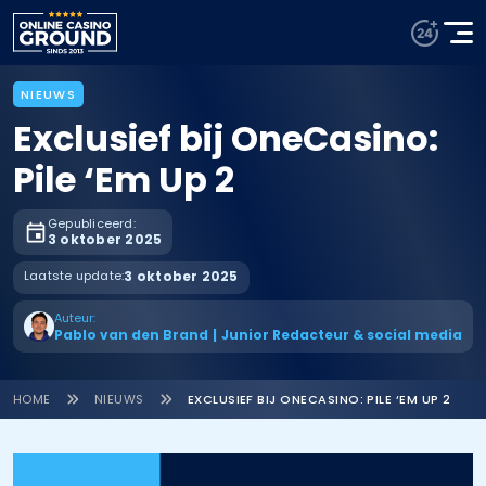
NIEUWS
Exclusief bij OneCasino:
Pile ‘Em Up 2
Gepubliceerd:
3 oktober 2025
Laatste update:
3 oktober 2025
Auteur:
Pablo van den Brand
|
Junior Redacteur & social media
HOME
NIEUWS
EXCLUSIEF BIJ ONECASINO: PILE ‘EM UP 2