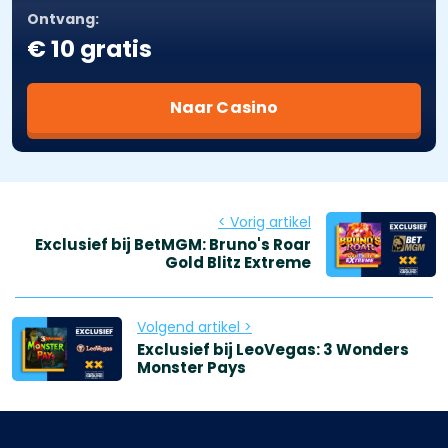
Ontvang:
€ 10 gratis
Naar Casino
< Vorig artikel
Exclusief bij BetMGM: Bruno's Roar
Gold Blitz Extreme
Volgend artikel >
Exclusief bij LeoVegas: 3 Wonders
Monster Pays