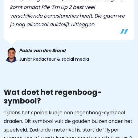
komt omdat Pile ‘Em Up 2 best veel
verschillende bonusfuncties heeft. Die gaan we
je nog allemaal duidelijk uitleggen.
Pablo van den Brand
Junior Redacteur & social media
Wat doet het regenboog-
symbool?
Tijdens het spelen kun je een regenboog-symbool
draaien. Dit symbool vult de gouden buizen onder het
speelveld. Zodra de meter vol is, start de ‘Hyper