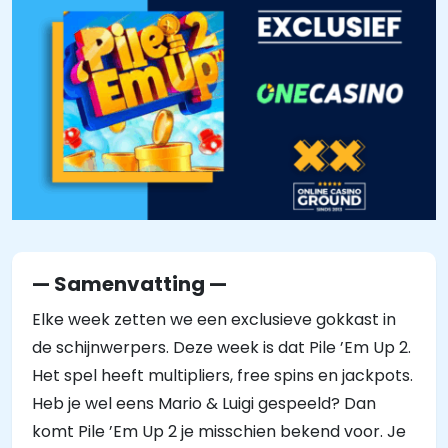
— Samenvatting —
Elke week zetten we een exclusieve gokkast in
de schijnwerpers. Deze week is dat Pile ’Em Up 2.
Het spel heeft multipliers, free spins en jackpots.
Heb je wel eens Mario & Luigi gespeeld? Dan
komt Pile ’Em Up 2 je misschien bekend voor. Je