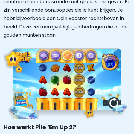
munten of een bonusronde met gratis spins geven. Er
zijn verschillende bonusopties die je kunt krijgen. Je
hebt bijvoorbeeld een Coin Booster rechtsboven in
beeld. Deze vermenigvuldigt geldbedragen die op de
gouden munten staan.
Hoe werkt Pile ‘Em Up 2?