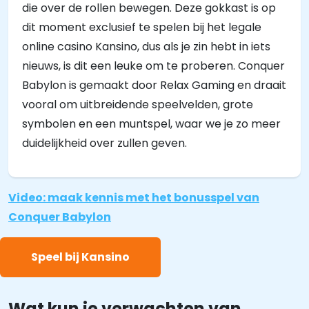
die over de rollen bewegen. Deze gokkast is op
dit moment exclusief te spelen bij het legale
online casino Kansino, dus als je zin hebt in iets
nieuws, is dit een leuke om te proberen. Conquer
Babylon is gemaakt door Relax Gaming en draait
vooral om uitbreidende speelvelden, grote
symbolen en een muntspel, waar we je zo meer
duidelijkheid over zullen geven.
Video: maak kennis met het bonusspel van
Conquer Babylon
Speel bij Kansino
Wat kun je verwachten van