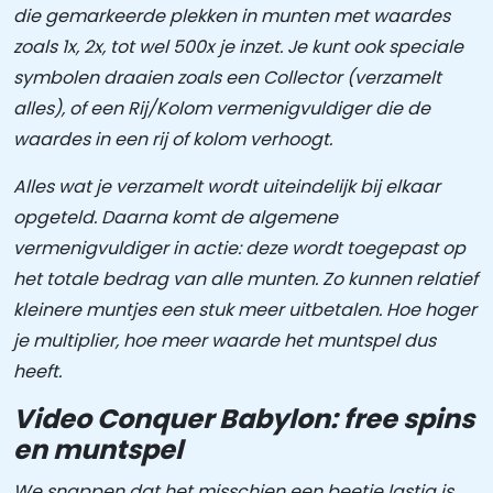
die gemarkeerde plekken in munten met waardes
zoals 1x, 2x, tot wel 500x je inzet. Je kunt ook speciale
symbolen draaien zoals een Collector (verzamelt
alles), of een Rij/Kolom vermenigvuldiger die de
waardes in een rij of kolom verhoogt.
Alles wat je verzamelt wordt uiteindelijk bij elkaar
opgeteld. Daarna komt de algemene
vermenigvuldiger in actie: deze wordt toegepast op
het totale bedrag van alle munten. Zo kunnen relatief
kleinere muntjes een stuk meer uitbetalen. Hoe hoger
je multiplier, hoe meer waarde het muntspel dus
heeft.
Video Conquer Babylon: free spins
en muntspel
We snappen dat het misschien een beetje lastig is