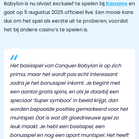
Babylon is nu alvast exclusief te spelen bij
Kansino
en
gaat op 5 augustus 2025 officieel live. Een mooie kans
dus om het spel als eerste uit te proberen, voordat
het bij andere casino’s te spelen is.
Het basisspel van Conquer Babylon is op zich
prima, maar het wordt pas echt interessant
zodra je het bonusspel inkomt. Je begint met
een aantal gratis spins, en als je daarbij een
speciaal ‘Super symbool' in beeld krijgt, dan
worden bepaalde posities gemarkeerd voor het
muntspel. Dat is wat dit gloednieuwe spel zo
leuk maakt. Je hebt een basisspel, een
bonusspel en nog een apart muntspel. Het heeft