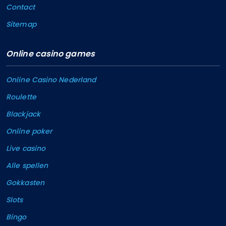
Contact
Sitemap
Online casino games
Online Casino Nederland
Roulette
Blackjack
Online poker
Live casino
Alle spellen
Gokkasten
Slots
Bingo