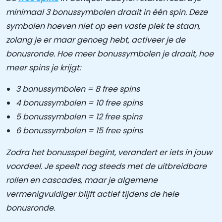
minimaal 3 bonussymbolen draait in één spin. Deze
symbolen hoeven niet op een vaste plek te staan,
zolang je er maar genoeg hebt, activeer je de
bonusronde. Hoe meer bonussymbolen je draait, hoe
meer spins je krijgt:
3 bonussymbolen = 8 free spins
4 bonussymbolen = 10 free spins
5 bonussymbolen = 12 free spins
6 bonussymbolen = 15 free spins
Zodra het bonusspel begint, verandert er iets in jouw
voordeel. Je speelt nog steeds met de uitbreidbare
rollen en cascades, maar je algemene
vermenigvuldiger blijft actief tijdens de hele
bonusronde.