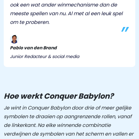
ook een wat ander winmechanisme dan de
meeste spellen van nu. Al met al een leuk spel
om te proberen.
Pablo van den Brand
Junior Redacteur & social media
Hoe werkt Conquer Babylon?
Je wint in Conquer Babylon door drie of meer gelijke
symbolen te draaien op aangrenzende rollen, vanaf
de linkerkant. Na elke winnende combinatie
verdwijnen de symbolen van het scherm en vallen er