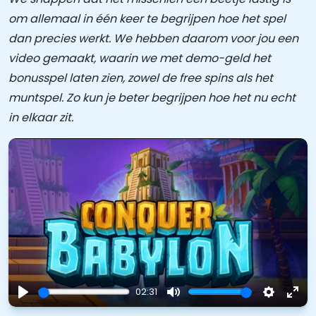
om allemaal in één keer te begrijpen hoe het spel
dan precies werkt. We hebben daarom voor jou een
video gemaakt, waarin we met demo-geld het
bonusspel laten zien, zowel de free spins als het
muntspel. Zo kun je beter begrijpen hoe het nu echt
in elkaar zit.
02:31
Play
Mute
Settings
Ent