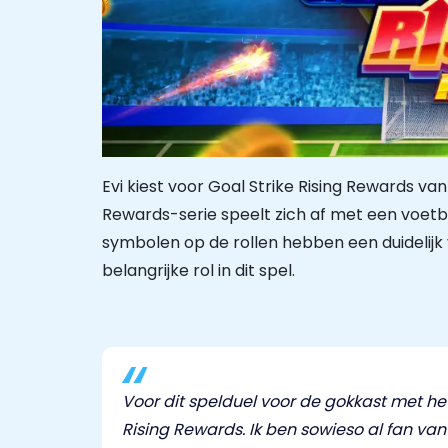
Evi kiest voor Goal Strike Rising Rewards va
Rewards-serie speelt zich af met een voetb
symbolen op de rollen hebben een duidelij
belangrijke rol in dit spel.
Voor dit spelduel voor de gokkast met het
Rising Rewards. Ik ben sowieso al fan van 