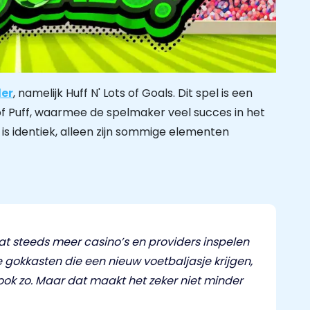
der
, namelijk Huff N' Lots of Goals. Dit spel is een
 of Puff, waarmee de spelmaker veel succes in het
 is identiek, alleen zijn sommige elementen
dat steeds meer casino’s en providers inspelen
gokkasten die een nieuw voetbaljasje krijgen,
jk ook zo. Maar dat maakt het zeker niet minder