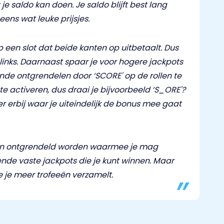
je saldo kan doen. Je saldo blijft best lang
eens wat leuke prijsjes.
p een slot dat beide kanten op uitbetaalt. Dus
 links. Daarnaast spaar je voor hogere jackpots
onde ontgrendelen door ‘SCORE' op de rollen te
te activeren, dus draai je bijvoorbeeld ‘S_ORE'?
er erbij waar je uiteindelijk de bonus mee gaat
tuin ontgrendeld worden waarmee je mag
lende vaste jackpots die je kunt winnen. Maar
je meer trofeeën verzamelt.