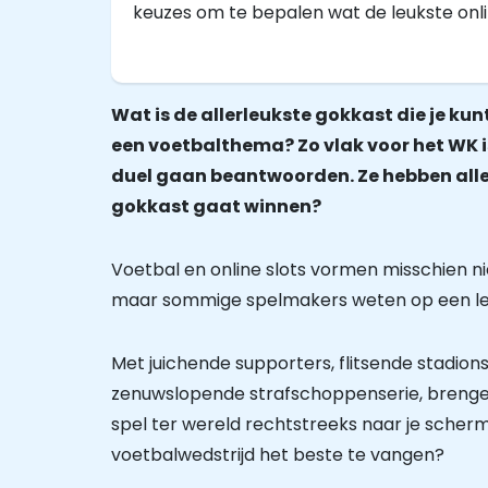
keuzes om te bepalen wat de leukste onl
Wat is de allerleukste gokkast die je kunt
een voetbalthema? Zo vlak voor het WK is
duel gaan beantwoorden. Ze hebben alle 
gokkast gaat winnen?
Voetbal en online slots vormen misschien n
maar sommige spelmakers weten op een leu
Met juichende supporters, flitsende stadio
zenuwslopende strafschoppenserie, brenge
spel ter wereld rechtstreeks naar je scherm
voetbalwedstrijd het beste te vangen?