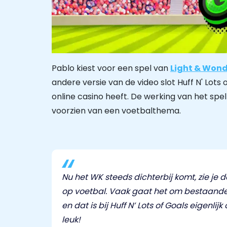
Pablo kiest voor een spel van
Light & Won
andere versie van de video slot Huff N' Lots
online casino heeft. De werking van het spel
voorzien van een voetbalthema.
Nu het WK steeds dichterbij komt, zie je 
op voetbal. Vaak gaat het om bestaande 
en dat is bij Huff N’ Lots of Goals eigenli
leuk!