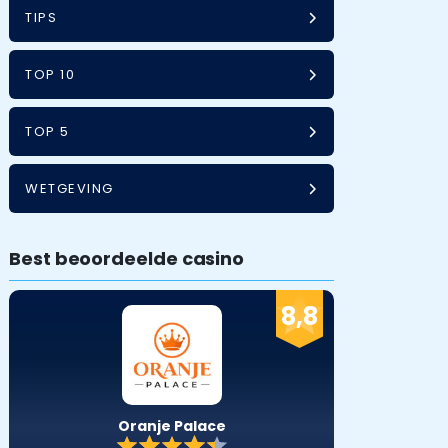
TIPS
TOP 10
TOP 5
WETGEVING
Best beoordeelde casino
8,8
Oranje Palace