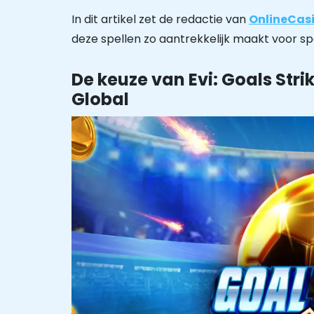
In dit artikel zet de redactie van
OnlineCas
deze spellen zo aantrekkelijk maakt voor sp
De keuze van Evi: Goals Str
Global