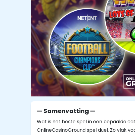
— Samenvatting —
Wat is het beste spel in een bepaalde cat
OnlineCasinoGround spel duel. Zo vlak vo