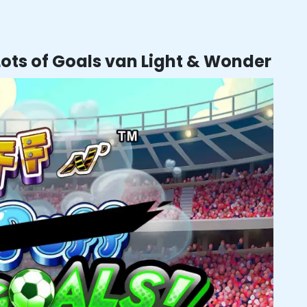
 Lots of Goals van Light & Wonder