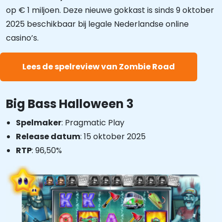
op € 1 miljoen. Deze nieuwe gokkast is sinds 9 oktober
2025 beschikbaar bij legale Nederlandse online
casino’s.
Lees de spelreview van Zombie Road
Big Bass Halloween 3
Spelmaker
: Pragmatic Play
Release datum
: 15 oktober 2025
RTP
: 96,50%