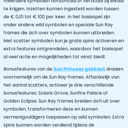
meerdere symbolen horizontaal of verticaal bij elkaar
te krijgen. Inzetten kunnen ingesteld worden tussen
de € 0,10 tot € 100 per keer. In het basisspel zijn
onder andere wild symbolen en speciale Sun Ray
frames die zich over symbolen kunnen uitbreiden.
Met scatter symbolen kun je gratis spins activeren en
extra features ontgrendelen, waardoor het basisspel
al veel actie en mogelijkheden tot winst biedt.
Bonusfeatures van de
Sun Princess gokkast
draaien
voornamelijk om de Sun Ray frames. Afhankelijk van
het aantal scatters, activeer je drie verschillende
bonusfeatures: Solaris Grove, Sunfire Palace of
Golden Eclipse. Sun Ray frames breiden zich uit over
symbolen, transformeren deze en kunnen
vermenigvuldigers toepassen op wild symbolen. Extra
spins kunnen worden verdiend tijdens de