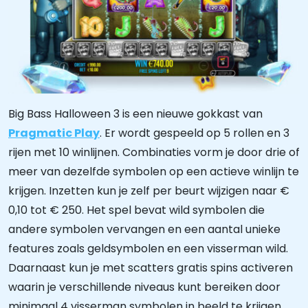
Big Bass Halloween 3 is een nieuwe gokkast van
Pragmatic Play
. Er wordt gespeeld op 5 rollen en 3
rijen met 10 winlijnen. Combinaties vorm je door drie of
meer van dezelfde symbolen op een actieve winlijn te
krijgen. Inzetten kun je zelf per beurt wijzigen naar €
0,10 tot € 250. Het spel bevat wild symbolen die
andere symbolen vervangen en een aantal unieke
features zoals geldsymbolen en een visserman wild.
Daarnaast kun je met scatters gratis spins activeren
waarin je verschillende niveaus kunt bereiken door
minimaal 4 visserman symbolen in beeld te krijgen.