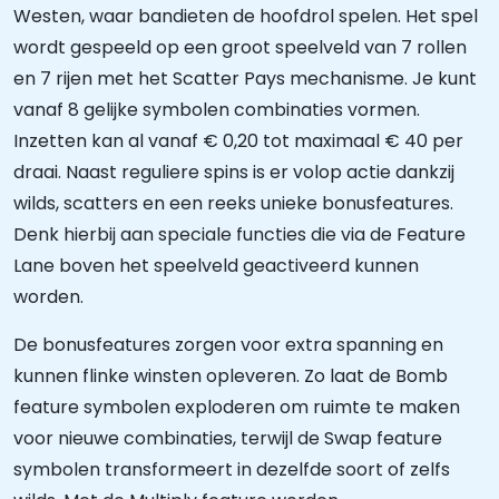
Westen, waar bandieten de hoofdrol spelen. Het spel
wordt gespeeld op een groot speelveld van 7 rollen
en 7 rijen met het Scatter Pays mechanisme. Je kunt
vanaf 8 gelijke symbolen combinaties vormen.
Inzetten kan al vanaf € 0,20 tot maximaal € 40 per
draai. Naast reguliere spins is er volop actie dankzij
wilds, scatters en een reeks unieke bonusfeatures.
Denk hierbij aan speciale functies die via de Feature
Lane boven het speelveld geactiveerd kunnen
worden.
De bonusfeatures zorgen voor extra spanning en
kunnen flinke winsten opleveren. Zo laat de Bomb
feature symbolen exploderen om ruimte te maken
voor nieuwe combinaties, terwijl de Swap feature
symbolen transformeert in dezelfde soort of zelfs