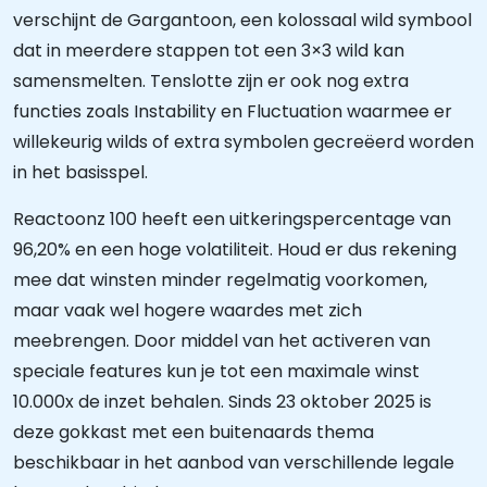
verschijnt de Gargantoon, een kolossaal wild symbool
dat in meerdere stappen tot een 3×3 wild kan
samensmelten. Tenslotte zijn er ook nog extra
functies zoals Instability en Fluctuation waarmee er
willekeurig wilds of extra symbolen gecreëerd worden
in het basisspel.
Reactoonz 100 heeft een uitkeringspercentage van
96,20% en een hoge volatiliteit. Houd er dus rekening
mee dat winsten minder regelmatig voorkomen,
maar vaak wel hogere waardes met zich
meebrengen. Door middel van het activeren van
speciale features kun je tot een maximale winst
10.000x de inzet behalen. Sinds 23 oktober 2025 is
deze gokkast met een buitenaards thema
beschikbaar in het aanbod van verschillende legale