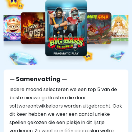
— Samenvatting —
Iedere maand selecteren we een top 5 van de
beste nieuwe gokkasten die door
softwareontwikkelaars worden uitgebracht. Ook
dit keer hebben we weer een aantal unieke
spellen gekozen die een plekje in dit lijstje
verdienen. Zo weet je in één oogopslag welke