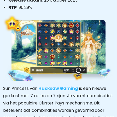
Release datum
: 23 oktober 2025
RTP
: 96,29%
Sun Princess van
Hacksaw Gaming
is een nieuwe
gokkast met 7 rollen en 7 rijen. Je vormt combinaties
via het populaire Cluster Pays mechanisme. Dit
betekent dat combinaties worden gevormd door