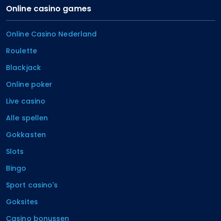
Online casino games
Online Casino Nederland
Roulette
Blackjack
Online poker
Live casino
Alle spellen
Gokkasten
Slots
Bingo
Sport casino's
Goksites
Casino bonussen