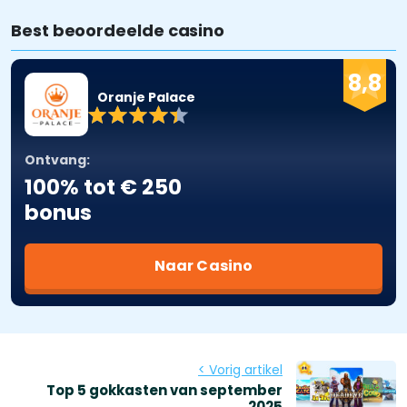
Best beoordeelde casino
8,8
Oranje Palace
Ontvang:
100% tot € 250
bonus
Naar Casino
< Vorig artikel
Top 5 gokkasten van september
2025