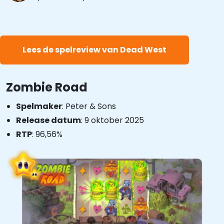
Lees de spelreview van Dead West
Zombie Road
Spelmaker
: Peter & Sons
Release datum
: 9 oktober 2025
RTP
: 96,56%