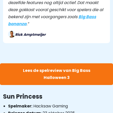
dezelfde features nog altijd actief. Dat maakt
deze gokkast vooral geschikt voor spelers die al
bekend zijn met voorgangers zoals
Big Bass
bonanza
.”
Rick Amptmeijer
Lees de spelreview van Big Bass
Halloween 3
Sun Princess
Spelmaker:
Hacksaw Gaming