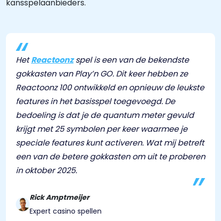
kansspelaanbieders.
Het
Reactoonz
spel is een van de bekendste
gokkasten van Play’n GO. Dit keer hebben ze
Reactoonz 100 ontwikkeld en opnieuw de leukste
features in het basisspel toegevoegd. De
bedoeling is dat je de quantum meter gevuld
krijgt met 25 symbolen per keer waarmee je
speciale features kunt activeren. Wat mij betreft
een van de betere gokkasten om uit te proberen
in oktober 2025.
Rick Amptmeijer
Expert casino spellen