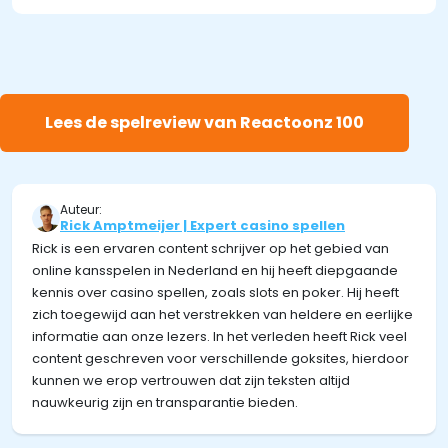
Lees de spelreview van Reactoonz 100
Auteur:
Rick Amptmeijer | Expert casino spellen
Rick is een ervaren content schrijver op het gebied van
online kansspelen in Nederland en hij heeft diepgaande
kennis over casino spellen, zoals slots en poker. Hij heeft
zich toegewijd aan het verstrekken van heldere en eerlijke
informatie aan onze lezers. In het verleden heeft Rick veel
content geschreven voor verschillende goksites, hierdoor
kunnen we erop vertrouwen dat zijn teksten altijd
nauwkeurig zijn en transparantie bieden.