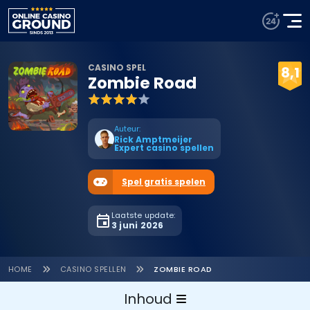
CASINO SPEL
8,1
Zombie Road
ORANJE PALACE
Bezoek Oranje
100% tot € 250
Palace
bonus
Auteur:
Rick Amptmeijer
Expert casino spellen
Spel gratis spelen
Laatste update:
3 juni 2026
HOME
CASINO SPELLEN
ZOMBIE ROAD
Inhoud