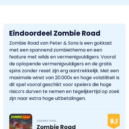
Eindoordeel Zombie Road
Zombie Road van Peter & Sons is een gokkast
met een spannend zombiethema en een
feature met wilds en vermenigvuldigers. Vooral
de oplopende vermenigvuldigers en de gratis
spins zonder reset zijn erg aantrekkelijk. Met een
maximale winst van 20.000x en hoge volatiliteit is
dit spel vooral geschikt voor spelers die hoge
risico’s durven te nemen en tegelijkertijd op zoek
zijn naar extra hoge uitbetalingen.
8,1
CASINO SPEL
Zombie Road