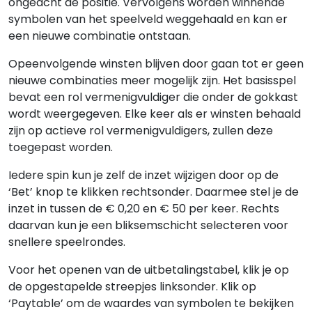
ongeacht de positie. Vervolgens worden winnende
symbolen van het speelveld weggehaald en kan er
een nieuwe combinatie ontstaan.
Opeenvolgende winsten blijven door gaan tot er geen
nieuwe combinaties meer mogelijk zijn. Het basisspel
bevat een rol vermenigvuldiger die onder de gokkast
wordt weergegeven. Elke keer als er winsten behaald
zijn op actieve rol vermenigvuldigers, zullen deze
toegepast worden.
Iedere spin kun je zelf de inzet wijzigen door op de
‘Bet’ knop te klikken rechtsonder. Daarmee stel je de
inzet in tussen de € 0,20 en € 50 per keer. Rechts
daarvan kun je een bliksemschicht selecteren voor
snellere speelrondes.
Voor het openen van de uitbetalingstabel, klik je op
de opgestapelde streepjes linksonder. Klik op
‘Paytable’ om de waardes van symbolen te bekijken