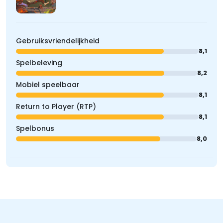
Gebruiksvriendelijkheid
8,1
Spelbeleving
8,2
Mobiel speelbaar
8,1
Return to Player (RTP)
8,1
Spelbonus
8,0