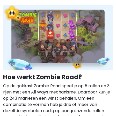
Hoe werkt Zombie Road?
Op de gokkast Zombie Road speel je op 5 rollen en 3
rijen met een All Ways mechanisme. Daardoor kun je
op 243 manieren een winst behalen. Om een
combinatie te vormen heb je drie of meer van
dezelfde symbolen nodig op aangrenzende rollen