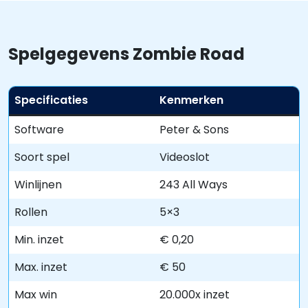
Spelgegevens Zombie Road
Specificaties
Kenmerken
Software
Peter & Sons
Soort spel
Videoslot
Winlijnen
243 All Ways
Rollen
5×3
Min. inzet
€ 0,20
Max. inzet
€ 50
Max win
20.000x inzet