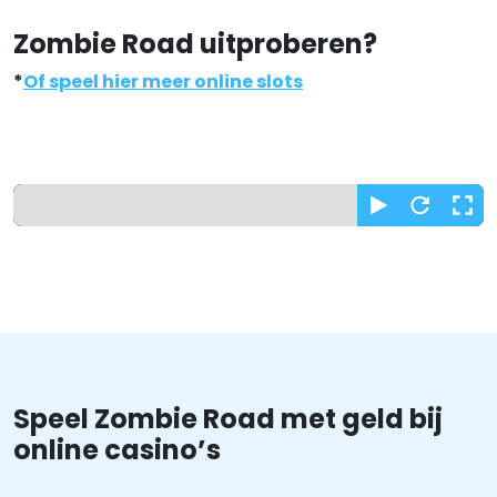
Zombie Road uitproberen?
*
Of speel hier meer online slots
Speel bij Oranje Palace en
krijg:
100% tot € 250 bonus
Speel met bonus
of
Start gratis spel
Speel Zombie Road met geld bij
online casino’s