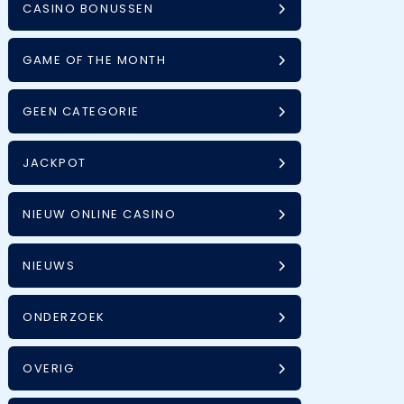
CASINO BONUSSEN
GAME OF THE MONTH
GEEN CATEGORIE
JACKPOT
NIEUW ONLINE CASINO
NIEUWS
ONDERZOEK
OVERIG