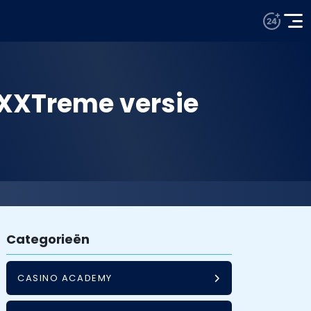
 XXXTreme versie
Categorieën
CASINO ACADEMY