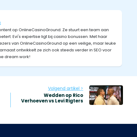
t
e content op OnlineCasinoGround. Ze stuurt een team aan
ert. Evi's expertise ligt bij casino bonussen. Met haar
lezers van OnlineCasinoGround op een veilige, maar leuke
rnaast ontwikkelt ze zich ook steeds verder in SEO voor
the dream work!
Volgend artikel >
Wedden op Rico
Verhoeven vs Levi Rigters