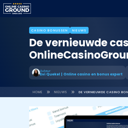
CASINO BONUSSEN
NIEUWS
De vernieuwde cas
OnlineCasinoGrou
Auteur:
Evi Quekel
|
Online casino en bonus expert
HOME
NIEUWS
DE VERNIEUWDE CASINO BO