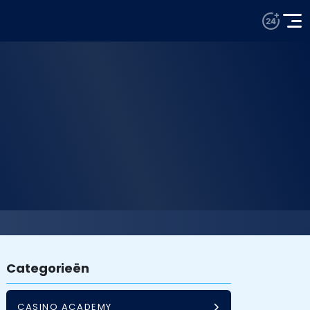
Categorieën
CASINO ACADEMY