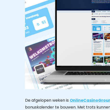
De afgelopen weken is
OnlineCasinoGrou
bonuskalender te bouwen. Met trots kunnen