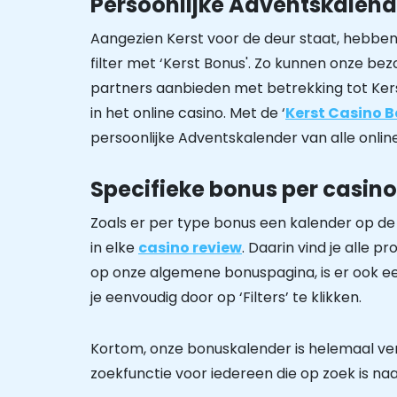
Persoonlijke Adventskalend
Aangezien Kerst voor de deur staat, hebbe
filter met ‘Kerst Bonus'. Zo kunnen onze be
partners aanbieden met betrekking tot Kerst
in het online casino. Met de ‘
Kerst Casino 
persoonlijke Adventskalender van alle online 
Specifieke bonus per casino
Zoals er per type bonus een kalender op de
in elke
casino review
. Daarin vind je alle 
op onze algemene bonuspagina, is er ook een
je eenvoudig door op ‘Filters’ te klikken.
Kortom, onze bonuskalender is helemaal ve
zoekfunctie voor iedereen die op zoek is n