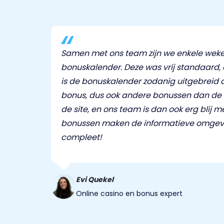
Samen met ons team zijn we enkele weke
bonuskalender. Deze was vrij standaard
is de bonuskalender zodanig uitgebreid d
bonus, dus ook andere bonussen dan de w
de site, en ons team is dan ook erg blij m
bonussen maken de informatieve omgev
compleet!
Evi Quekel
Online casino en bonus expert