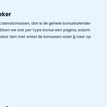
eker
e casinobonussen, dan is de gehele bonuskalender
ebben we ook per type bonus een pagina, waarin
aar dan met enkel de bonussen waar jij naar op