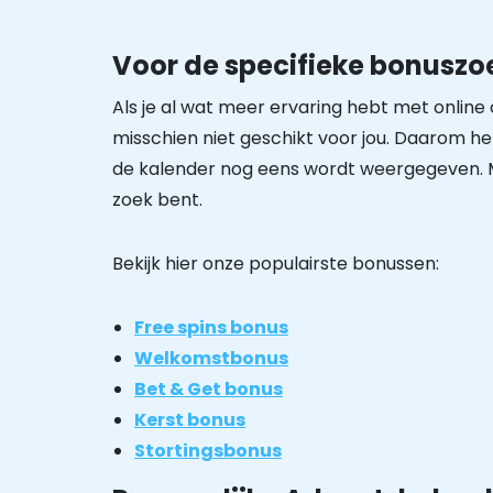
Voor de specifieke bonuszo
Als je al wat meer ervaring hebt met onlin
misschien niet geschikt voor jou. Daarom h
de kalender nog eens wordt weergegeven. M
zoek bent.
Bekijk hier onze populairste bonussen:
Free spins bonus
Welkomstbonus
Bet & Get bonus
Kerst bonus
Stortingsbonus