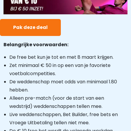
Pak deze deal
Belangrijke voorwaarden:
De free bet kun je tot en met 8 maart krijgen.
Zet minimaal € 50 in op een van je favoriete
voetbalcompetities.
De weddenschap moet odds van minimaal 1.80
hebben.
Alleen pre-match (voor de start van een
wedstrijd) weddenschappen tellen mee.
Live weddenschappen, Bet Builder, free bets en
Vroege Uitbetaling tellen niet mee.
De € 10 free bet wordt de volgende werkdag