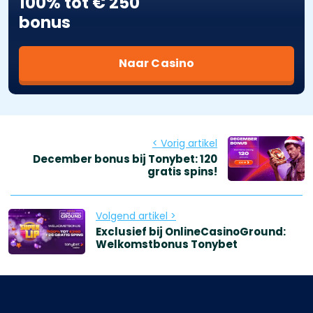
100% tot € 250
bonus
Naar Casino
< Vorig artikel
December bonus bij Tonybet: 120
gratis spins!
Volgend artikel >
Exclusief bij OnlineCasinoGround:
Welkomstbonus Tonybet