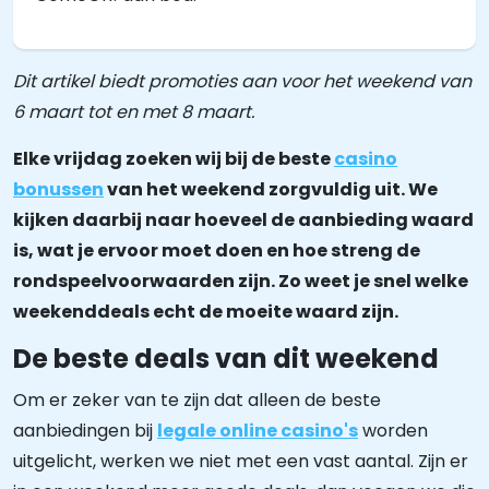
Dit artikel biedt promoties aan voor het weekend van
6 maart tot en met 8 maart.
Elke vrijdag zoeken wij bij de beste
casino
bonussen
van het weekend zorgvuldig uit. We
kijken daarbij naar hoeveel de aanbieding waard
is, wat je ervoor moet doen en hoe streng de
rondspeelvoorwaarden zijn. Zo weet je snel welke
weekenddeals echt de moeite waard zijn.
De beste deals van dit weekend
Om er zeker van te zijn dat alleen de beste
aanbiedingen bij
legale online casino's
worden
uitgelicht, werken we niet met een vast aantal. Zijn er