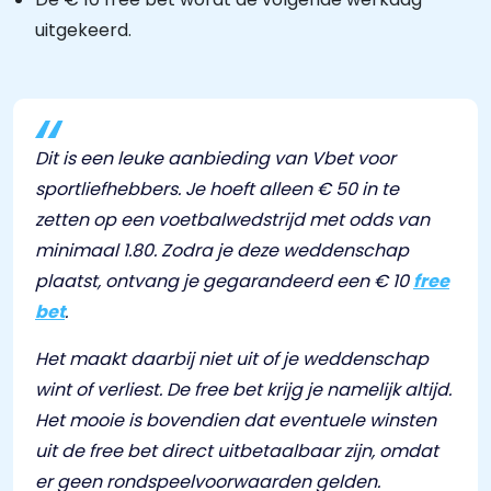
uitgekeerd.
Dit is een leuke aanbieding van Vbet voor
sportliefhebbers. Je hoeft alleen € 50 in te
zetten op een voetbalwedstrijd met odds van
minimaal 1.80. Zodra je deze weddenschap
plaatst, ontvang je gegarandeerd een € 10
free
bet
.
Het maakt daarbij niet uit of je weddenschap
wint of verliest. De free bet krijg je namelijk altijd.
Het mooie is bovendien dat eventuele winsten
uit de free bet direct uitbetaalbaar zijn, omdat
er geen rondspeelvoorwaarden gelden.