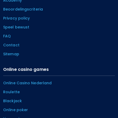
Academy
Beoordelingscriteria
Privacy policy
Speel bewust
FAQ
Contact
Sitemap
Online casino games
Online Casino Nederland
Roulette
Blackjack
Online poker