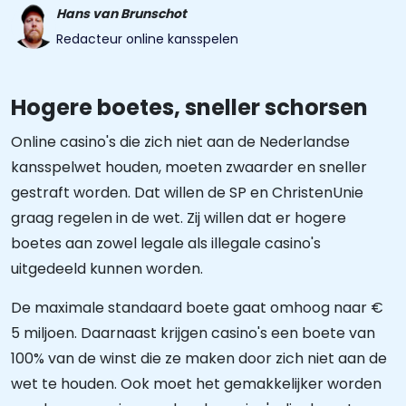
Hans van Brunschot
Redacteur online kansspelen
Hogere boetes, sneller schorsen
Online casino's die zich niet aan de Nederlandse
kansspelwet houden, moeten zwaarder en sneller
gestraft worden. Dat willen de SP en ChristenUnie
graag regelen in de wet. Zij willen dat er hogere
boetes aan zowel legale als illegale casino's
uitgedeeld kunnen worden.
De maximale standaard boete gaat omhoog naar €
5 miljoen. Daarnaast krijgen casino's een boete van
100% van de winst die ze maken door zich niet aan de
wet te houden. Ook moet het gemakkelijker worden