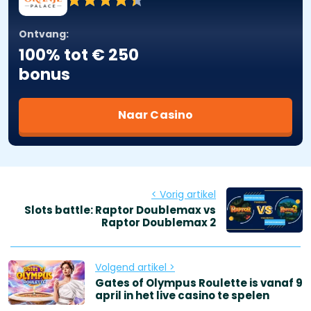
Ontvang:
100% tot € 250
bonus
Naar Casino
< Vorig artikel
Slots battle: Raptor Doublemax vs
Raptor Doublemax 2
Volgend artikel >
Gates of Olympus Roulette is vanaf 9
april in het live casino te spelen