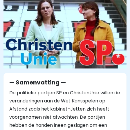
— Samenvatting —
De politieke partijen SP en ChristenUnie willen de
veranderingen aan de Wet Kansspelen op
Afstand zoals het kabinet-Jetten zich heeft
voorgenomen niet afwachten. De partijen
hebben de handen ineen geslagen om een