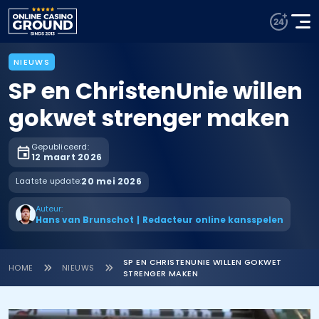
NIEUWS
SP en ChristenUnie willen
gokwet strenger maken
Gepubliceerd:
12 maart 2026
Laatste update:
20 mei 2026
Auteur:
Hans van Brunschot
|
Redacteur online kansspelen
SP EN CHRISTENUNIE WILLEN GOKWET
HOME
NIEUWS
STRENGER MAKEN