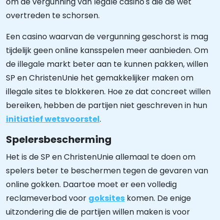
om de vergunning van legale casino's die de wet
overtreden te schorsen.
Een casino waarvan de vergunning geschorst is mag
tijdelijk geen online kansspelen meer aanbieden. Om
de illegale markt beter aan te kunnen pakken, willen
SP en ChristenUnie het gemakkelijker maken om
illegale sites te blokkeren. Hoe ze dat concreet willen
bereiken, hebben de partijen niet geschreven in hun
initiatief wetsvoorstel
.
Spelersbescherming
Het is de SP en ChristenUnie allemaal te doen om
spelers beter te beschermen tegen de gevaren van
online gokken. Daartoe moet er een volledig
reclameverbod voor
goksites
komen. De enige
uitzondering die de partijen willen maken is voor