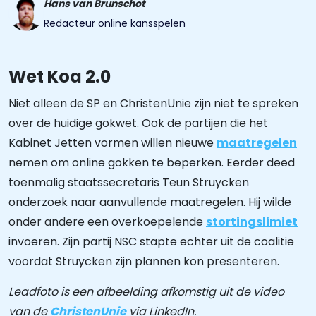
Hans van Brunschot
Redacteur online kansspelen
Wet Koa 2.0
Niet alleen de SP en ChristenUnie zijn niet te spreken
over de huidige gokwet. Ook de partijen die het
Kabinet Jetten vormen willen nieuwe
maatregelen
nemen om online gokken te beperken. Eerder deed
toenmalig staatssecretaris Teun Struycken
onderzoek naar aanvullende maatregelen. Hij wilde
onder andere een overkoepelende
stortingslimiet
invoeren. Zijn partij NSC stapte echter uit de coalitie
voordat Struycken zijn plannen kon presenteren.
Leadfoto is een afbeelding afkomstig uit de video
van de
ChristenUnie
via LinkedIn.