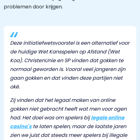
problemen door krijgen.
Deze initiatiefwetsvoorstel is een alternatief voor
de huidige Wet Kansspelen op Afstand (Wet
Koa). ChristenUnie en SP vinden dat gokken te
normaal geworden is. Vooral veel jongeren zijn
gaan gokken en dat vinden deze partijen niet
oké.
Zij vinden dat het legaal maken van online
gokken niet gebracht heeft wat men voor ogen
had. Het doel was om spelers bij
legale online
casino's
te laten spelen, maar de laatste jaren
zien we juist dat steeds meer spelers bij illegale