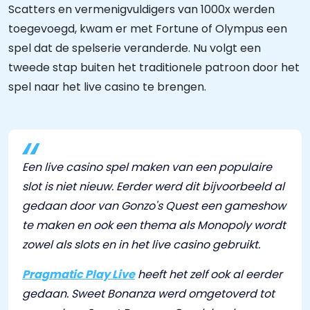
Scatters en vermenigvuldigers van 1000x werden
toegevoegd, kwam er met Fortune of Olympus een
spel dat de spelserie veranderde. Nu volgt een
tweede stap buiten het traditionele patroon door het
spel naar het live casino te brengen.
Een live casino spel maken van een populaire
slot is niet nieuw. Eerder werd dit bijvoorbeeld al
gedaan door van Gonzo's Quest een gameshow
te maken en ook een thema als Monopoly wordt
zowel als slots en in het live casino gebruikt.
Pragmatic Play Live
heeft het zelf ook al eerder
gedaan. Sweet Bonanza werd omgetoverd tot