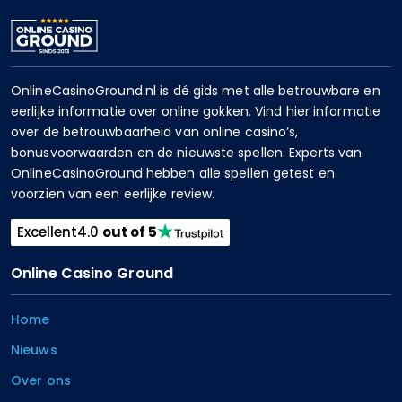
OnlineCasinoGround.nl is dé gids met alle betrouwbare en
eerlijke informatie over online gokken. Vind hier informatie
over de betrouwbaarheid van online casino’s,
bonusvoorwaarden en de nieuwste spellen. Experts van
OnlineCasinoGround hebben alle spellen getest en
voorzien van een eerlijke review.
Excellent
4.0
out of 5
Online Casino Ground
Home
Nieuws
Over ons