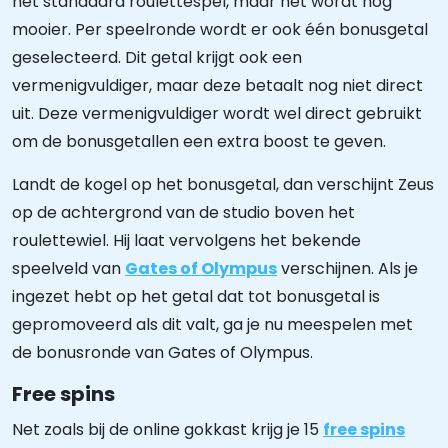
het standaard roulettespel, maar het wordt nog
mooier. Per speelronde wordt er ook één bonusgetal
geselecteerd. Dit getal krijgt ook een
vermenigvuldiger, maar deze betaalt nog niet direct
uit. Deze vermenigvuldiger wordt wel direct gebruikt
om de bonusgetallen een extra boost te geven.
Landt de kogel op het bonusgetal, dan verschijnt Zeus
op de achtergrond van de studio boven het
roulettewiel. Hij laat vervolgens het bekende
speelveld van
Gates of Olympus
verschijnen. Als je
ingezet hebt op het getal dat tot bonusgetal is
gepromoveerd als dit valt, ga je nu meespelen met
de bonusronde van Gates of Olympus.
Free spins
Net zoals bij de online gokkast krijg je 15
free spins