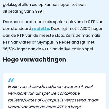
geluksgetallen die op kunnen lopen tot een
uitbetaling van 9.999:1.
Daarnaast profiteer je als speler ook van de RTP van
een standaard
roulette
. Deze ligt met 97,30% hoger
dan de RTP van de meeste slots. Zelfs de maximale
RTP van Gates of Olympus in Nederland ligt met
96,50% lager dan de RTP van de live casino spel.
Hoge verwachtingen
Er zijn verschillende redenen waarom ik veel
verwacht van dit spel. De combinatie
roulette/Gates of Olympus is verrassend, maar
vooral vanwege de hoge RTP en hoge