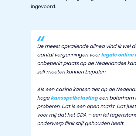
ingevoerd.
De meest opvallende alinea vind ik wel d
aantal vergunningen voor
legale online 
onbeperkt plaats op de Nederlandse kanss
zelf moeten kunnen bepalen.
Als een casino kansen ziet op de Nederl
hoge
kansspelbelasting
een boterham t
proberen. Dat is een open markt. Dat juist
voor mij dat het CDA – een fel tegenstan
onderwerp flink stijf gehouden heeft.