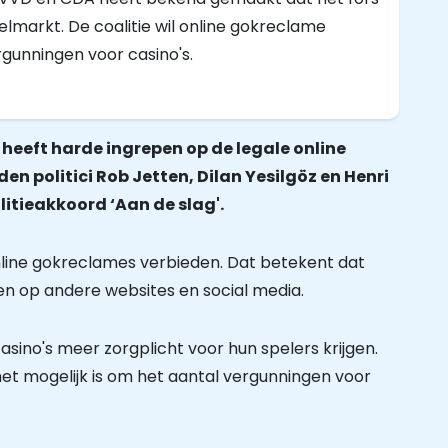
elmarkt. De coalitie wil online gokreclame
gunningen voor casino's.
heeft harde ingrepen op de legale online
politici Rob Jetten, Dilan Yesilgöz en Henri
litieakkoord ‘Aan de slag'.
nline gokreclames verbieden. Dat betekent dat
 op andere websites en social media.
sino's meer zorgplicht voor hun spelers krijgen.
het mogelijk is om het aantal vergunningen voor