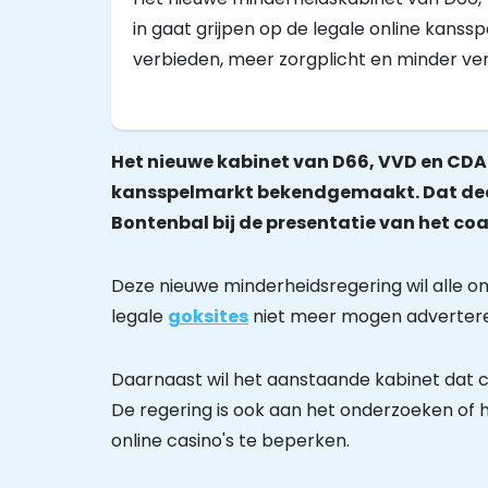
in gaat grijpen op de legale online kanssp
verbieden, meer zorgplicht en minder ver
Het nieuwe kabinet van D66, VVD en CDA 
kansspelmarkt bekendgemaakt. Dat deden 
Bontenbal bij de presentatie van het coa
Deze nieuwe minderheidsregering wil alle o
legale
goksites
niet meer mogen adverteren
Daarnaast wil het aanstaande kabinet dat ca
De regering is ook aan het onderzoeken of 
online casino's te beperken.