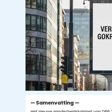
— Samenvatting —
Het nieuwe minderheidskabinet van D66,