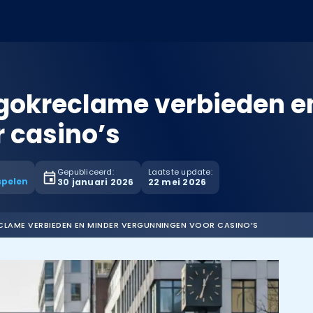
e gokreclame verbieden 
 casino’s
Gepubliceerd:
Laatste update:
spelen
30 januari 2026
22 mei 2026
ECLAME VERBIEDEN EN MINDER VERGUNNINGEN VOOR CASINO’S