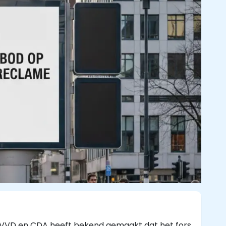
 VVD en CDA heeft bekend gemaakt dat het fors