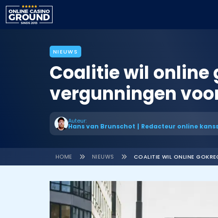
NIEUWS
Coalitie wil onlin
vergunningen voor
Auteur:
Hans van Brunschot
|
Redacteur online kans
HOME
NIEUWS
COALITIE WIL ONLINE GOKR