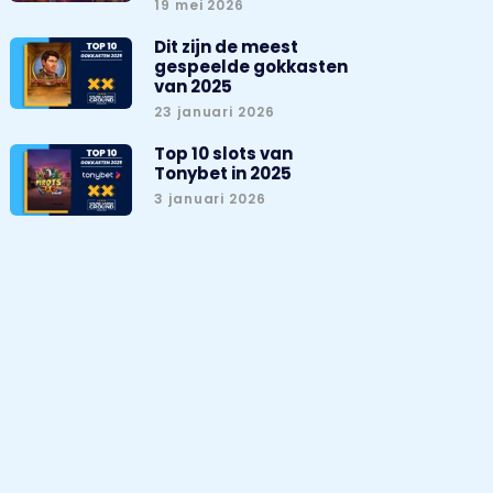
19 mei 2026
Dit zijn de meest
gespeelde gokkasten
van 2025
23 januari 2026
Top 10 slots van
Tonybet in 2025
3 januari 2026