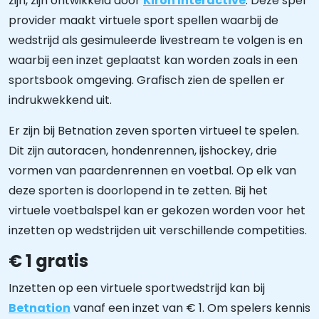
zijn, zijn ontwikkeld door
Kiron Interactive
. Deze spel
provider maakt virtuele sport spellen waarbij de
wedstrijd als gesimuleerde livestream te volgen is en
waarbij een inzet geplaatst kan worden zoals in een
sportsbook omgeving. Grafisch zien de spellen er
indrukwekkend uit.
Er zijn bij Betnation zeven sporten virtueel te spelen.
Dit zijn autoracen, hondenrennen, ijshockey, drie
vormen van paardenrennen en voetbal. Op elk van
deze sporten is doorlopend in te zetten. Bij het
virtuele voetbalspel kan er gekozen worden voor het
inzetten op wedstrijden uit verschillende competities.
€ 1 gratis
Inzetten op een virtuele sportwedstrijd kan bij
Betnation
vanaf een inzet van € 1. Om spelers kennis