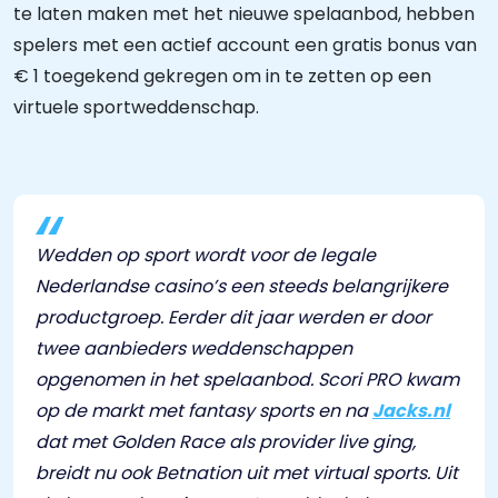
te laten maken met het nieuwe spelaanbod, hebben
spelers met een actief account een gratis bonus van
€ 1 toegekend gekregen om in te zetten op een
virtuele sportweddenschap.
Wedden op sport wordt voor de legale
Nederlandse casino’s een steeds belangrijkere
productgroep. Eerder dit jaar werden er door
twee aanbieders weddenschappen
opgenomen in het spelaanbod. Scori PRO kwam
op de markt met fantasy sports en na
Jacks.nl
dat met Golden Race als provider live ging,
breidt nu ook Betnation uit met virtual sports. Uit