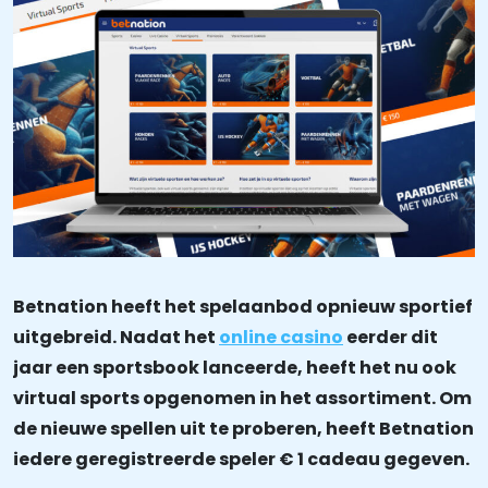
Betnation heeft het spelaanbod opnieuw sportief
uitgebreid. Nadat het
online casino
eerder dit
jaar een sportsbook lanceerde, heeft het nu ook
virtual sports opgenomen in het assortiment. Om
de nieuwe spellen uit te proberen, heeft Betnation
iedere geregistreerde speler € 1 cadeau gegeven.