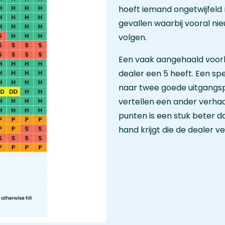
hoeft iemand ongetwijfeld n
gevallen waarbij vooral nie
volgen.
Een vaak aangehaald voorbe
dealer een 5 heeft. Een sp
naar twee goede uitgangspo
vertellen een ander verhaa
punten is een stuk beter 
hand krijgt die de dealer ve