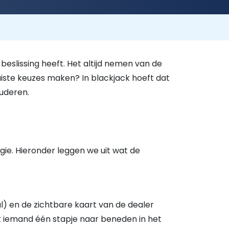
 beslissing heeft. Het altijd nemen van de
 juiste keuzes maken? In blackjack hoeft dat
tuderen.
e. Hieronder leggen we uit wat de
al) en de zichtbare kaart van de dealer
at iemand één stapje naar beneden in het