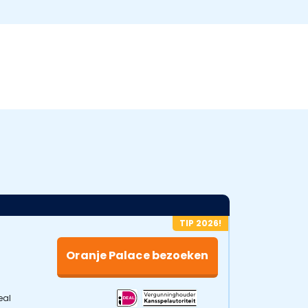
TIP 2026!
Oranje Palace bezoeken
eal