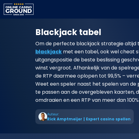
Blackjack tabel
Om de perfecte blackjack strategie altijd 
blackjack
met een tabel, ook wel cheat s
uitgangspositie de beste beslissing gesch
winst vergroot. Afhankelijk van de spelreg
de RTP daarmee oplopen tot 99,5% – verre
Weet een speler naast het spelen van de 
te passen aan de overgebleven kaarten, d
omdraaien en een RTP van meer dan 100% k
Auteur:
Rick Amptmeijer
|
Expert casino spellen