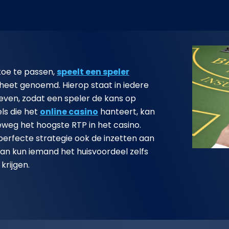
toe te passen,
speelt een speler
heet genoemd. Hierop staat in iedere
reven, zodat een speler de kans op
els die het
online casino
hanteert, kan
weg het hoogste RTP in het casino.
perfecte strategie ook de inzetten aan
an kun iemand het huisvoordeel zelfs
rijgen.