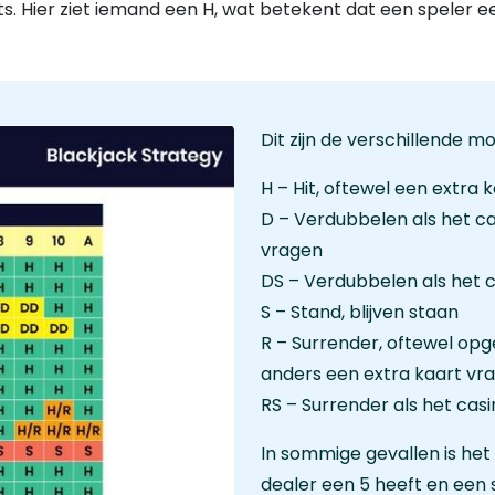
. Hier ziet iemand een H, wat betekent dat een speler ee
Dit zijn de verschillende mo
H – Hit, oftewel een extra 
D – Verdubbelen als het ca
vragen
DS – Verdubbelen als het c
S – Stand, blijven staan
R – Surrender, oftewel opge
anders een extra kaart vr
RS – Surrender als het casi
In sommige gevallen is het 
dealer een 5 heeft en een s