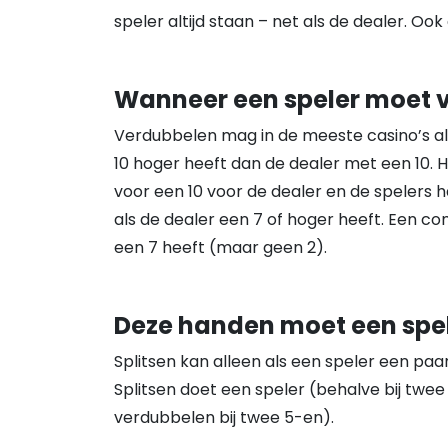
speler altijd staan – net als de dealer. Ook
Wanneer een speler moet v
Verdubbelen mag in de meeste casino’s alle
10 hoger heeft dan de dealer met een 10. H
voor een 10 voor de dealer en de spelers
als de dealer een 7 of hoger heeft. Een c
een 7 heeft (maar geen 2).
Deze handen moet een spele
Splitsen kan alleen als een speler een paar
Splitsen doet een speler (behalve bij twee
verdubbelen bij twee 5-en).