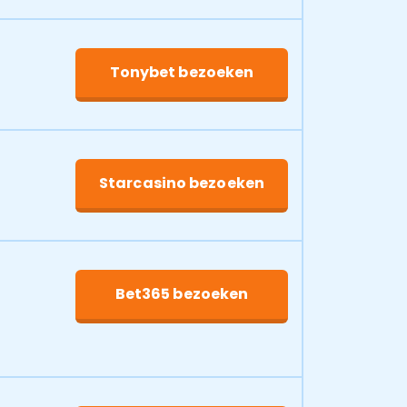
Tonybet bezoeken
Starcasino bezoeken
Bet365 bezoeken