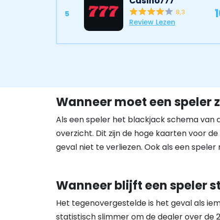
Casino777
8,3
5
Review Lezen
Wanneer moet een speler ze
Als een speler het blackjack schema van de
overzicht. Dit zijn de hoge kaarten voor d
geval niet te verliezen. Ook als een speler
Wanneer blijft een speler s
Het tegenovergestelde is het geval als iema
statistisch slimmer om de dealer over de 22