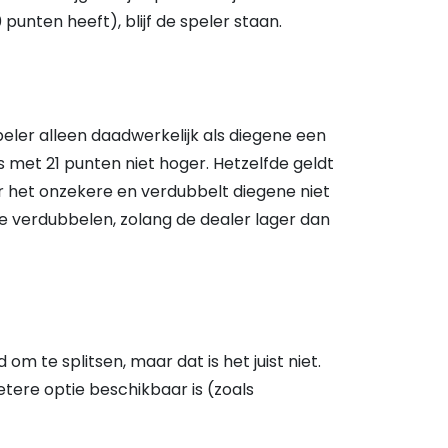
 punten heeft), blijf de speler staan.
peler alleen daadwerkelijk als diegene een
s met 21 punten niet hoger. Hetzelfde geldt
r het onzekere en verdubbelt diegene niet
te verdubbelen, zolang de dealer lager dan
m te splitsen, maar dat is het juist niet.
etere optie beschikbaar is (zoals