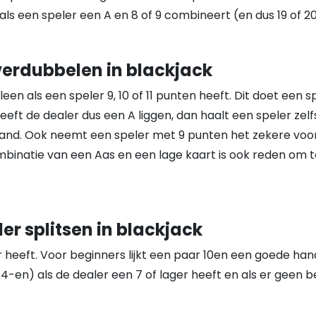
 als een speler een A en 8 of 9 combineert (en dus 19 of 20
erdubbelen in blackjack
en als een speler 9, 10 of 11 punten heeft. Dit doet een s
eeft de dealer dus een A liggen, dan haalt een speler zelf
 hand. Ook neemt een speler met 9 punten het zekere voo
ombinatie van een Aas en een lage kaart is ook reden om 
r splitsen in blackjack
 heeft. Voor beginners lijkt een paar 10en een goede hand o
 4-en) als de dealer een 7 of lager heeft en als er geen b