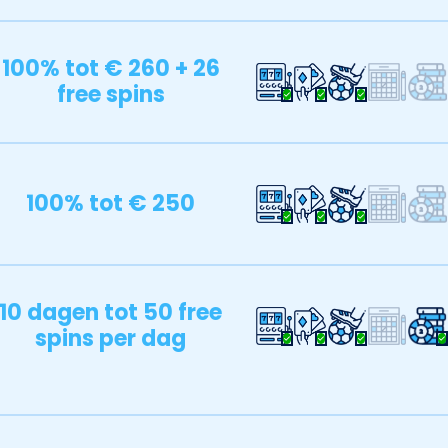
100% tot € 260 + 26
free spins
100% tot € 250
10 dagen tot 50 free
spins per dag