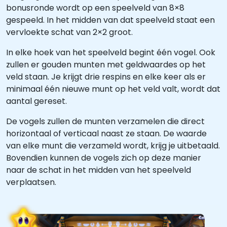
bonusronde wordt op een speelveld van 8×8
gespeeld. In het midden van dat speelveld staat een
vervloekte schat van 2×2 groot.
In elke hoek van het speelveld begint één vogel. Ook
zullen er gouden munten met geldwaardes op het
veld staan. Je krijgt drie respins en elke keer als er
minimaal één nieuwe munt op het veld valt, wordt dat
aantal gereset.
De vogels zullen de munten verzamelen die direct
horizontaal of verticaal naast ze staan. De waarde
van elke munt die verzameld wordt, krijg je uitbetaald.
Bovendien kunnen de vogels zich op deze manier
naar de schat in het midden van het speelveld
verplaatsen.