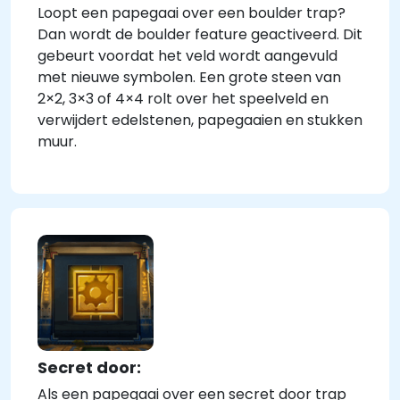
Loopt een papegaai over een boulder trap?
Dan wordt de boulder feature geactiveerd. Dit
gebeurt voordat het veld wordt aangevuld
met nieuwe symbolen. Een grote steen van
2×2, 3×3 of 4×4 rolt over het speelveld en
verwijdert edelstenen, papegaaien en stukken
muur.
Secret door:
Als een papegaai over een secret door trap