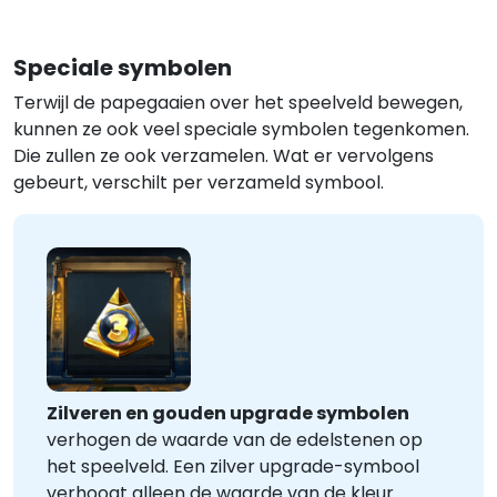
Speciale symbolen
Terwijl de papegaaien over het speelveld bewegen,
kunnen ze ook veel speciale symbolen tegenkomen.
Die zullen ze ook verzamelen. Wat er vervolgens
gebeurt, verschilt per verzameld symbool.
Zilveren en gouden upgrade symbolen
verhogen de waarde van de edelstenen op
het speelveld. Een zilver upgrade-symbool
verhoogt alleen de waarde van de kleur