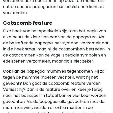
verzamelt deze edelstenen op dezelfde manier als
dat de andere papegaaien hun edelstenen kunnen
verzamelen.
Catacomb feature
Elke hoek van het speelveld krijgt aan het begin van
elke beurt de kleur van een van de papegaaien. Als
de betreffende papegaai het symbool verzamelt dat
in die hoek staat, mag hij de catacomben betreden. In
de catacomben kan de vogel speciale symbolen en
edelstenen verzamelen, maar dit is niet zeker.
Ook kan de papegaai mummies tegenkomen. Hij zal
tegen de mummie moeten vechten. Wint hij het
gevecht? Dan gaat de catacomb feature verder.
Verliest hij? Dan is de feature over en keer je terug
naar het basisspel. In totaal kan er vier keer worden
gevochten. Als de papegaai alle gevechten met de
mummies wint, worden er extra munten in de