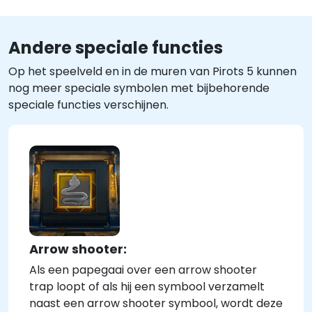
Andere speciale functies
Op het speelveld en in de muren van Pirots 5 kunnen
nog meer speciale symbolen met bijbehorende
speciale functies verschijnen.
Arrow shooter:
Als een papegaai over een arrow shooter
trap loopt of als hij een symbool verzamelt
naast een arrow shooter symbool, wordt deze