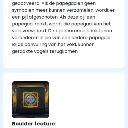
geactiveerd. Als de papegaaien geen
symbolen meer kunnen verzamelen, wordt er
een pijl afgeschoten. Als deze pijl een
papegaai raakt, wordt die papegaai van het
veld verwijderd. De bijbehorende edelstenen
veranderen in die van een andere papegaai.
Bij de aanvulling van het veld, kunnen
geraakte vogels terugkomen.
Boulder feature: