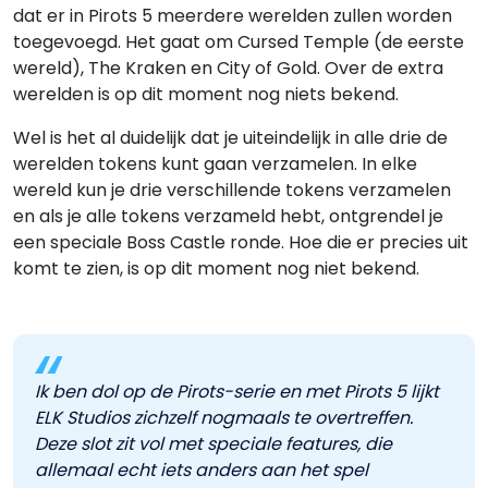
dat er in Pirots 5 meerdere werelden zullen worden
toegevoegd. Het gaat om Cursed Temple (de eerste
wereld), The Kraken en City of Gold. Over de extra
werelden is op dit moment nog niets bekend.
Wel is het al duidelijk dat je uiteindelijk in alle drie de
werelden tokens kunt gaan verzamelen. In elke
wereld kun je drie verschillende tokens verzamelen
en als je alle tokens verzameld hebt, ontgrendel je
een speciale Boss Castle ronde. Hoe die er precies uit
komt te zien, is op dit moment nog niet bekend.
Ik ben dol op de Pirots-serie en met Pirots 5 lijkt
ELK Studios zichzelf nogmaals te overtreffen.
Deze slot zit vol met speciale features, die
allemaal echt iets anders aan het spel