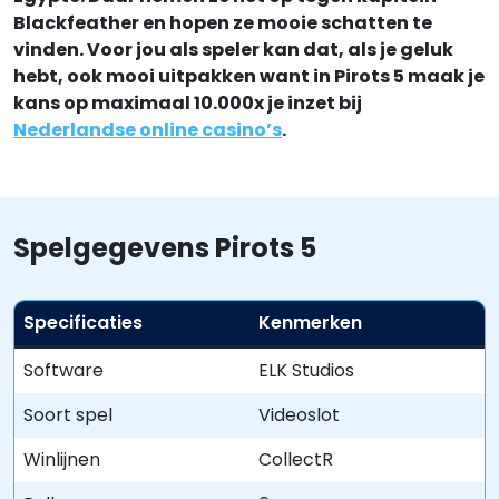
Blackfeather en hopen ze mooie schatten te
vinden. Voor jou als speler kan dat, als je geluk
hebt, ook mooi uitpakken want in Pirots 5 maak je
kans op maximaal 10.000x je inzet bij
Nederlandse online casino’s
.
Spelgegevens Pirots 5
Specificaties
Kenmerken
Software
ELK Studios
Soort spel
Videoslot
Winlijnen
CollectR