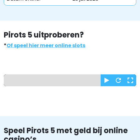
Pirots 5 uitproberen?
*
Of speel hier meer online slots
Speel bij Oranje Palace en
krijg:
100% tot € 250 bonus
Speel met bonus
of
Start gratis spel
Speel Pirots 5 met geld bij online
casino’s