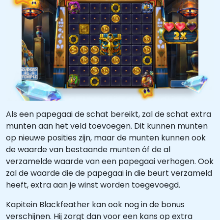
Als een papegaai de schat bereikt, zal de schat extra
munten aan het veld toevoegen. Dit kunnen munten
op nieuwe posities zijn, maar de munten kunnen ook
de waarde van bestaande munten óf de al
verzamelde waarde van een papegaai verhogen. Ook
zal de waarde die de papegaai in die beurt verzameld
heeft, extra aan je winst worden toegevoegd.
Kapitein Blackfeather kan ook nog in de bonus
verschijnen. Hij zorgt dan voor een kans op extra