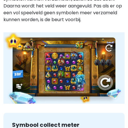
Daarna wordt het veld weer aangevuld. Pas als er op
een vol speelveld geen symbolen meer verzameld
kunnen worden, is de beurt voorbij.
Symbool collect meter