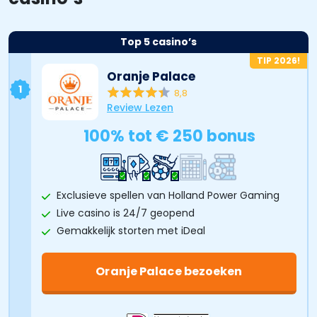
Top 5 casino’s
TIP 2026!
Oranje Palace
1
8,8
Review Lezen
100% tot € 250 bonus
Exclusieve spellen van Holland Power Gaming
Live casino is 24/7 geopend
Gemakkelijk storten met iDeal
Oranje Palace bezoeken