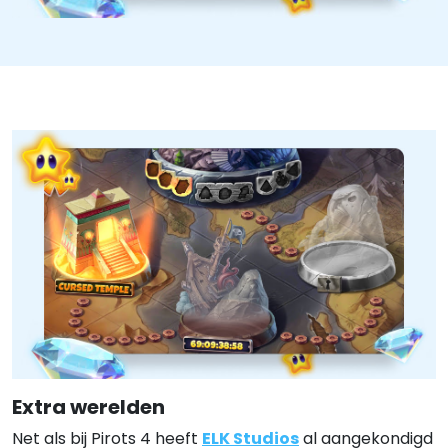
Extra werelden
Net als bij Pirots 4 heeft
ELK Studios
al aangekondigd