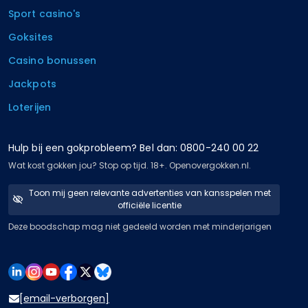
Sport casino's
Goksites
Casino bonussen
Jackpots
Loterijen
Hulp bij een gokprobleem? Bel dan: 0800-240 00 22
Wat kost gokken jou? Stop op tijd. 18+. Openovergokken.nl.
Toon mij geen relevante advertenties van kansspelen met
officiële licentie
Deze boodschap mag niet gedeeld worden met minderjarigen
[email-verborgen]