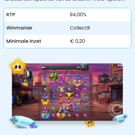
RTP
94,00%
Winmanier
CollectR
Minimale inzet
€ 0,20