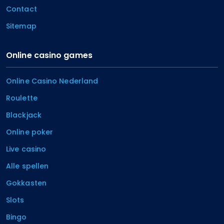
Contact
Sitemap
Online casino games
Online Casino Nederland
Roulette
Blackjack
Online poker
Live casino
Alle spellen
Gokkasten
Slots
Bingo