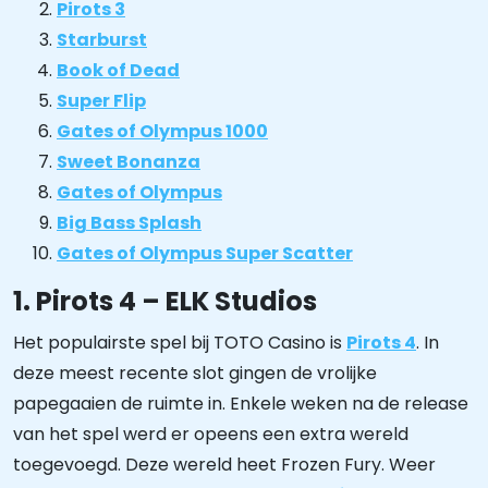
Pirots 3
Starburst
Book of Dead
Super Flip
Gates of Olympus 1000
Sweet Bonanza
Gates of Olympus
Big Bass Splash
Gates of Olympus Super Scatter
1. Pirots 4 – ELK Studios
Het populairste spel bij TOTO Casino is
Pirots 4
. In
deze meest recente slot gingen de vrolijke
papegaaien de ruimte in. Enkele weken na de release
van het spel werd er opeens een extra wereld
toegevoegd. Deze wereld heet Frozen Fury. Weer