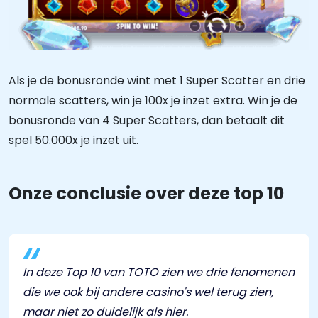
Als je de bonusronde wint met 1 Super Scatter en drie
normale scatters, win je 100x je inzet extra. Win je de
bonusronde van 4 Super Scatters, dan betaalt dit
spel 50.000x je inzet uit.
Onze conclusie over deze top 10
In deze Top 10 van TOTO zien we drie fenomenen
die we ook bij andere casino's wel terug zien,
maar niet zo duidelijk als hier.