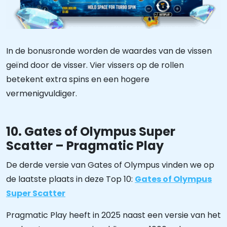
In de bonusronde worden de waardes van de vissen
geïnd door de visser. Vier vissers op de rollen
betekent extra spins en een hogere
vermenigvuldiger.
10. Gates of Olympus Super
Scatter – Pragmatic Play
De derde versie van Gates of Olympus vinden we op
de laatste plaats in deze Top 10:
Gates of Olympus
Super Scatter
Pragmatic Play heeft in 2025 naast een versie van het