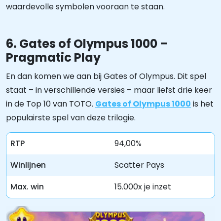
waardevolle symbolen vooraan te staan.
6. Gates of Olympus 1000 –
Pragmatic Play
En dan komen we aan bij Gates of Olympus. Dit spel
staat – in verschillende versies – maar liefst drie keer
in de Top 10 van TOTO.
Gates of Olympus 1000
is het
populairste spel van deze trilogie.
RTP
94,00%
Winlijnen
Scatter Pays
Max. win
15.000x je inzet