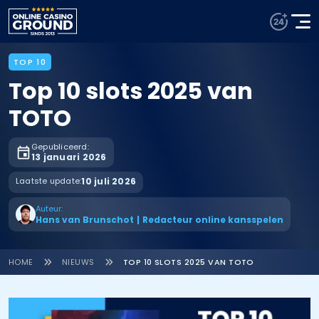
TOP 10
Top 10 slots 2025 van
TOTO
Gepubliceerd:
13 januari 2026
Laatste update:
10 juli 2026
Auteur:
Hans van Brunschot
|
Redacteur online kansspelen
HOME
NIEUWS
TOP 10 SLOTS 2025 VAN TOTO