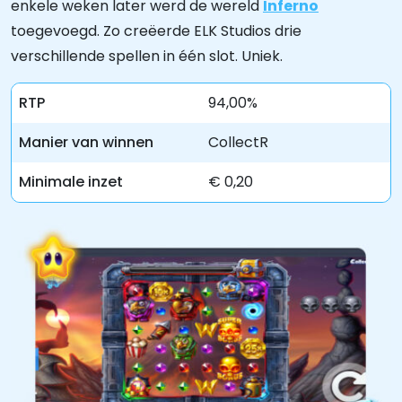
enkele weken later werd de wereld
Inferno
toegevoegd. Zo creëerde ELK Studios drie
verschillende spellen in één slot. Uniek.
RTP
94,00%
Manier van winnen
CollectR
Minimale inzet
€ 0,20