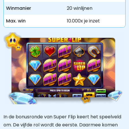
Winmanier
20 winlijnen
Max. win
10.000x je inzet
In de bonusronde van Super Flip keert het speelveld
om. De vijfde rol wordt de eerste. Daarmee komen