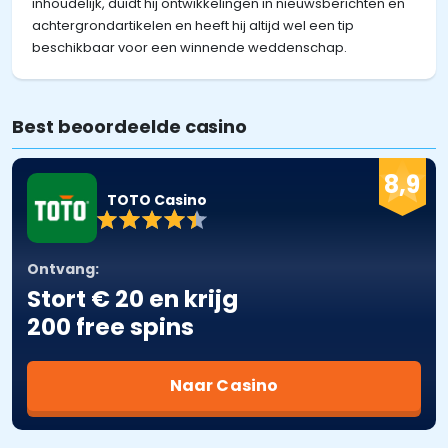
inhoudelijk, duidt hij ontwikkelingen in nieuwsberichten en
achtergrondartikelen en heeft hij altijd wel een tip
beschikbaar voor een winnende weddenschap.
Best beoordeelde casino
8,9
TOTO Casino
Ontvang:
Stort € 20 en krijg
200 free spins
Naar Casino