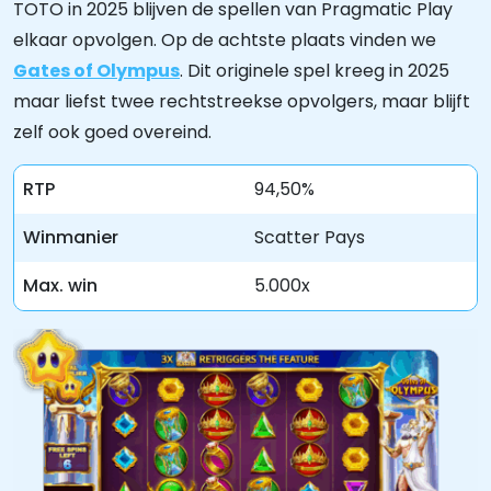
TOTO in 2025 blijven de spellen van Pragmatic Play
elkaar opvolgen. Op de achtste plaats vinden we
Gates of Olympus
. Dit originele spel kreeg in 2025
maar liefst twee rechtstreekse opvolgers, maar blijft
zelf ook goed overeind.
RTP
94,50%
Winmanier
Scatter Pays
Max. win
5.000x