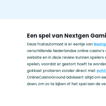
Een spel van Nextgen Gam
Deze fruitautomaat is er eentje van
Nextg
verschillende Nederlandse online casino’
website en in deze review kunnen spelers 
spelen, voordat er gestort hoeft te worde
gokkast proberen zonder direct met
echt
OnlineCasinoGround adviseert altijd om ee
doen, om zo te kijken of het spel aan de v