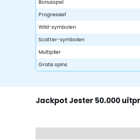
Bonusspel
Progressief
Wild-symbolen
Scatter-symbolen
Multiplier
Gratis spins
Jackpot Jester 50.000 uitp