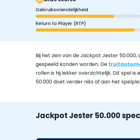
Gebruiksvriendelijkheid
Return to Player (RTP)
Bij het zien van de Jackpot Jester 50.000,
gespeeld konden worden. De
fruitautom
rollen is hij lekker overzichtelijk. Dit spel
50.000 doet verder niks af aan het spelplezi
Jackpot Jester 50.000 spec