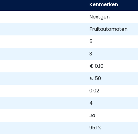
Kenmerken
Nextgen
Fruitautomaten
5
3
€ 0.10
€ 50
0.02
4
Ja
95.1%