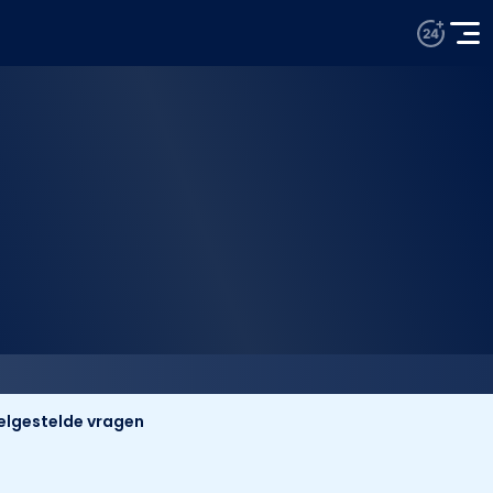
alace
elgestelde vragen