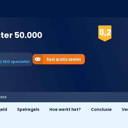
8,2
ter 50.000
ORANJE PALACE
Bezoek Oranje P
100% tot € 250 bonus
Spel gratis spelen
|
SEO specialist
.000
geld
Spelregels
Hoe werkt het?
Conclusie
Ve