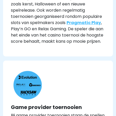
zoals kerst, Halloween of een nieuwe
spelrelease. Ook worden regelmatig
toernooien georganiseerd rondom populaire
slots van spelmakers zoals
Pragmatic Play
,
Play’n GO en Relax Gaming. De speler die aan
het einde van het casino toernooi de hoogste
score behaalt, maakt kans op mooie prijzen.
Game provider toernooien
Bij game provider toernooien staan de spellen