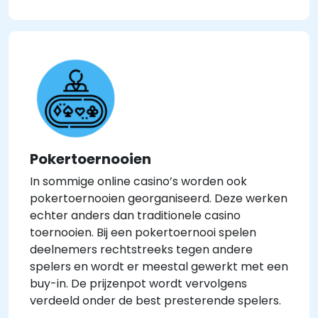
Pokertoernooien
In sommige online casino’s worden ook
pokertoernooien georganiseerd. Deze werken
echter anders dan traditionele casino
toernooien. Bij een pokertoernooi spelen
deelnemers rechtstreeks tegen andere
spelers en wordt er meestal gewerkt met een
buy-in. De prijzenpot wordt vervolgens
verdeeld onder de best presterende spelers.