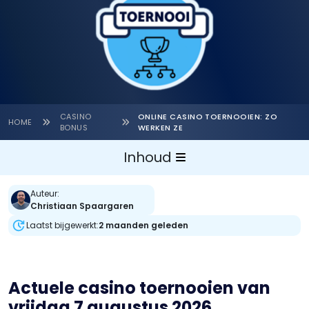
CASINO
ONLINE CASINO TOERNOOIEN: ZO
HOME
BONUS
WERKEN ZE
Inhoud
Toernooien van vandaag
Auteur:
Christiaan Spaargaren
Wat zijn casino toernooien?
Laatst bijgewerkt:
2 maanden geleden
Soorten toernooien
Prijzen
Actuele casino toernooien van
Bonusvoorwaarden
vrijdag 7 augustus 2026