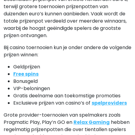
terwijl grotere toernooien prijzenpotten van
duizenden euro’s kunnen aanbieden. Vaak wordt de
totale prijzenpot verdeeld over meerdere winnaars,
waarbij de hoogst geëindigde spelers de grootste
prijzen ontvangen.
Bij casino toernooien kun je onder andere de volgende
prijzen winnen:
Geldprijzen
Free spins
Bonusgeld
VIP-beloningen
Gratis deelname aan toekomstige promoties
Exclusieve prijzen van casino’s of
spelproviders
Grote provider-toernooien van spelmakers zoals
Pragmatic Play, Play’n GO en
Relax Gaming
hebben
regelmatig prijzenpotten die over tientallen spelers