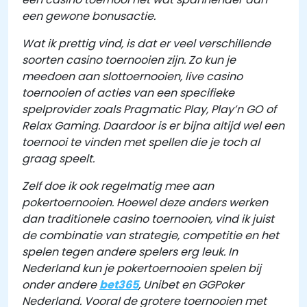
een gewone bonusactie.
Wat ik prettig vind, is dat er veel verschillende
soorten casino toernooien zijn. Zo kun je
meedoen aan slottoernooien, live casino
toernooien of acties van een specifieke
spelprovider zoals Pragmatic Play, Play’n GO of
Relax Gaming. Daardoor is er bijna altijd wel een
toernooi te vinden met spellen die je toch al
graag speelt.
Zelf doe ik ook regelmatig mee aan
pokertoernooien. Hoewel deze anders werken
dan traditionele casino toernooien, vind ik juist
de combinatie van strategie, competitie en het
spelen tegen andere spelers erg leuk. In
Nederland kun je pokertoernooien spelen bij
onder andere
bet365
, Unibet en GGPoker
Nederland. Vooral de grotere toernooien met