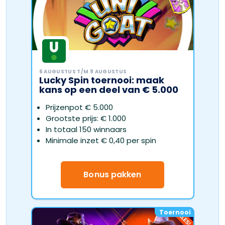
6 AUGUSTUS T/M 9 AUGUSTUS
Lucky Spin toernooi: maak
kans op een deel van € 5.000
Prijzenpot € 5.000
Grootste prijs: € 1.000
In totaal 150 winnaars
Minimale inzet € 0,40 per spin
Bonus pakken
Toernooi