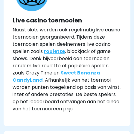
Live casino toernooien
Naast slots worden ook regelmatig live casino
toernooien georganiseerd. Tijdens deze
toernooien spelen deelnemers live casino
spellen zoals
roulette
, blackjack of game
shows. Denk bijvoorbeeld aan toernooien
rondom live roulette of populaire spellen
zoals Crazy Time en
Sweet Bonanza
CandyLand
. Afhankelijk van het toernooi
worden punten toegekend op basis van winst,
inzet of andere prestaties. De beste spelers
op het leaderboard ontvangen aan het einde
van het toernooi een prijs.