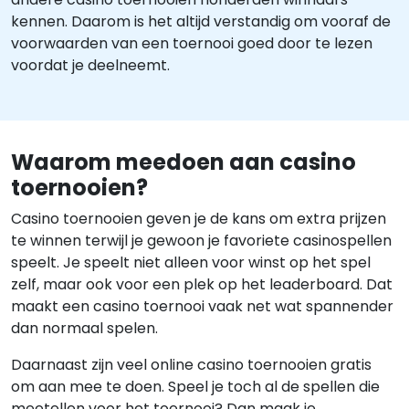
kennen. Daarom is het altijd verstandig om vooraf de
voorwaarden van een toernooi goed door te lezen
voordat je deelneemt.
Waarom meedoen aan casino
toernooien?
Casino toernooien geven je de kans om extra prijzen
te winnen terwijl je gewoon je favoriete casinospellen
speelt. Je speelt niet alleen voor winst op het spel
zelf, maar ook voor een plek op het leaderboard. Dat
maakt een casino toernooi vaak net wat spannender
dan normaal spelen.
Daarnaast zijn veel online casino toernooien gratis
om aan mee te doen. Speel je toch al de spellen die
meetellen voor het toernooi? Dan maak je