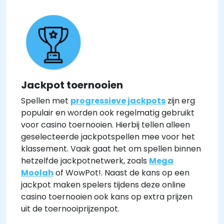
Jackpot toernooien
Spellen met
progressieve jackpots
zijn erg
populair en worden ook regelmatig gebruikt
voor casino toernooien. Hierbij tellen alleen
geselecteerde jackpotspellen mee voor het
klassement. Vaak gaat het om spellen binnen
hetzelfde jackpotnetwerk, zoals
Mega
Moolah
of WowPot!. Naast de kans op een
jackpot maken spelers tijdens deze online
casino toernooien ook kans op extra prijzen
uit de toernooiprijzenpot.