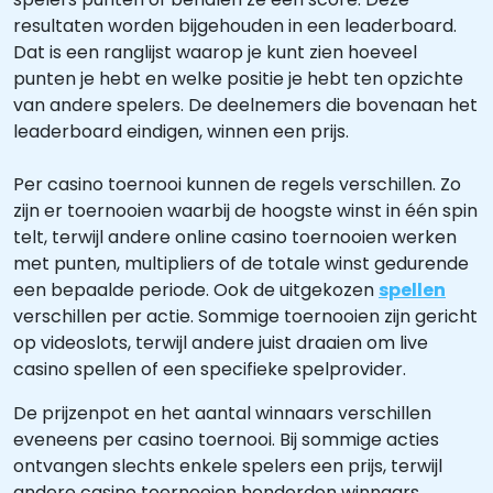
resultaten worden bijgehouden in een leaderboard.
Dat is een ranglijst waarop je kunt zien hoeveel
punten je hebt en welke positie je hebt ten opzichte
van andere spelers. De deelnemers die bovenaan het
leaderboard eindigen, winnen een prijs.
Per casino toernooi kunnen de regels verschillen. Zo
zijn er toernooien waarbij de hoogste winst in één spin
telt, terwijl andere online casino toernooien werken
met punten, multipliers of de totale winst gedurende
een bepaalde periode. Ook de uitgekozen
spellen
verschillen per actie. Sommige toernooien zijn gericht
op videoslots, terwijl andere juist draaien om live
casino spellen of een specifieke spelprovider.
De prijzenpot en het aantal winnaars verschillen
eveneens per casino toernooi. Bij sommige acties
ontvangen slechts enkele spelers een prijs, terwijl
andere casino toernooien honderden winnaars