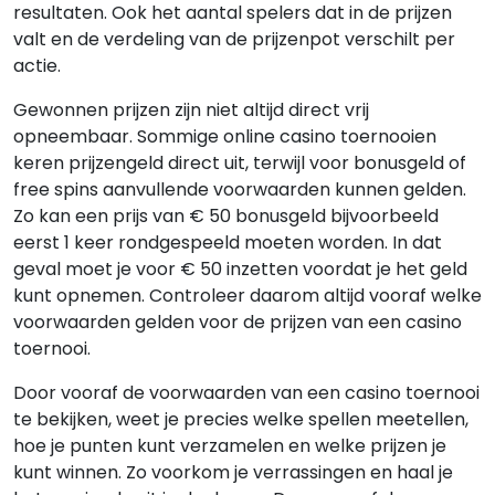
resultaten. Ook het aantal spelers dat in de prijzen
valt en de verdeling van de prijzenpot verschilt per
actie.
Gewonnen prijzen zijn niet altijd direct vrij
opneembaar. Sommige online casino toernooien
keren prijzengeld direct uit, terwijl voor bonusgeld of
free spins aanvullende voorwaarden kunnen gelden.
Zo kan een prijs van € 50 bonusgeld bijvoorbeeld
eerst 1 keer rondgespeeld moeten worden. In dat
geval moet je voor € 50 inzetten voordat je het geld
kunt opnemen. Controleer daarom altijd vooraf welke
voorwaarden gelden voor de prijzen van een casino
toernooi.
Door vooraf de voorwaarden van een casino toernooi
te bekijken, weet je precies welke spellen meetellen,
hoe je punten kunt verzamelen en welke prijzen je
kunt winnen. Zo voorkom je verrassingen en haal je