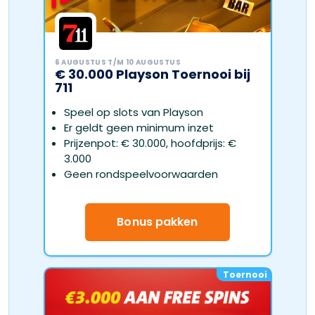
6 AUGUSTUS T/M 10 AUGUSTUS
€ 30.000 Playson Toernooi bij
711
Speel op slots van Playson
Er geldt geen minimum inzet
Prijzenpot: € 30.000, hoofdprijs: €
3.000
Geen rondspeelvoorwaarden
Bonus pakken
Toernooi