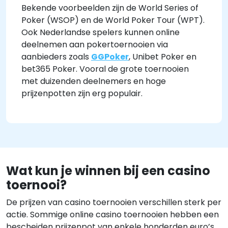
Bekende voorbeelden zijn de World Series of
Poker (WSOP) en de World Poker Tour (WPT).
Ook Nederlandse spelers kunnen online
deelnemen aan pokertoernooien via
aanbieders zoals
GGPoker
, Unibet Poker en
bet365 Poker. Vooral de grote toernooien
met duizenden deelnemers en hoge
prijzenpotten zijn erg populair.
Wat kun je winnen bij een casino
toernooi?
De prijzen van casino toernooien verschillen sterk per
actie. Sommige online casino toernooien hebben een
bescheiden prijzenpot van enkele honderden euro’s,