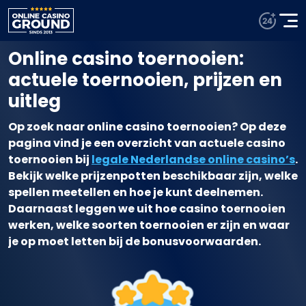
Online casino toernooien:
actuele toernooien, prijzen en
uitleg
Op zoek naar online casino toernooien? Op deze
pagina vind je een overzicht van actuele casino
toernooien bij
legale Nederlandse online casino’s
.
Bekijk welke prijzenpotten beschikbaar zijn, welke
spellen meetellen en hoe je kunt deelnemen.
Daarnaast leggen we uit hoe casino toernooien
werken, welke soorten toernooien er zijn en waar
je op moet letten bij de bonusvoorwaarden.