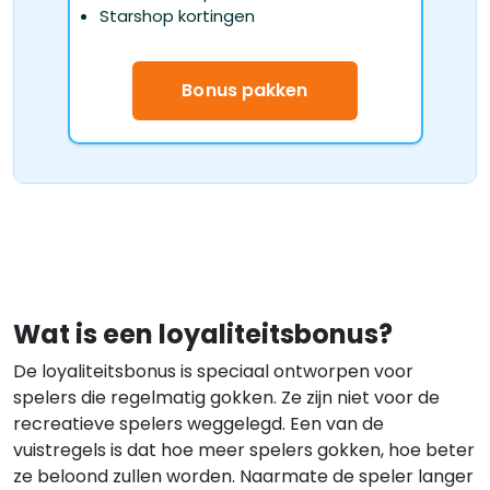
Starshop kortingen
Bonus pakken
Wat is een loyaliteitsbonus?
De loyaliteitsbonus is speciaal ontworpen voor
spelers die regelmatig gokken. Ze zijn niet voor de
recreatieve spelers weggelegd. Een van de
vuistregels is dat hoe meer spelers gokken, hoe beter
ze beloond zullen worden. Naarmate de speler langer