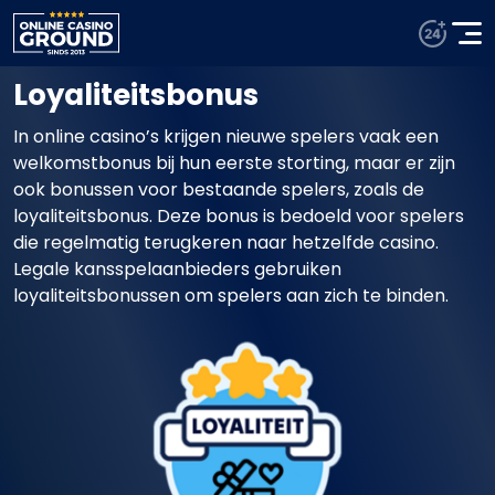
Loyaliteitsbonus
In online casino’s krijgen nieuwe spelers vaak een
welkomstbonus bij hun eerste storting, maar er zijn
ook bonussen voor bestaande spelers, zoals de
loyaliteitsbonus. Deze bonus is bedoeld voor spelers
die regelmatig terugkeren naar hetzelfde casino.
Legale kansspelaanbieders gebruiken
loyaliteitsbonussen om spelers aan zich te binden.