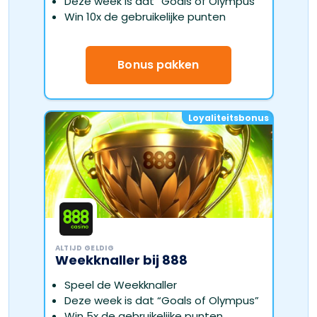
Deze week is dat “Goals of Olympus”
Win 10x de gebruikelijke punten
Bonus pakken
Loyaliteitsbonus
ALTIJD GELDIG
Weekknaller bij 888
Speel de Weekknaller
Deze week is dat “Goals of Olympus”
Win 5x de gebruikelijke punten