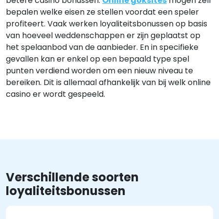
betere casino bonussen.
Online goksites
mogen zelf
bepalen welke eisen ze stellen voordat een speler
profiteert. Vaak werken loyaliteitsbonussen op basis
van hoeveel weddenschappen er zijn geplaatst op
het spelaanbod van de aanbieder. En in specifieke
gevallen kan er enkel op een bepaald type spel
punten verdiend worden om een nieuw niveau te
bereiken. Dit is allemaal afhankelijk van bij welk online
casino er wordt gespeeld.
Verschillende soorten
loyaliteitsbonussen