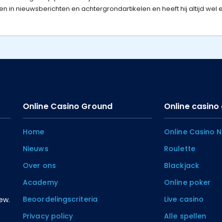
ngen in nieuwsberichten en achtergrondartikelen en heeft hij altijd w
Online Casino Ground
Online casin
Home
Online Casino 
Nieuws
Roulette
Over ons
Blackjack
Academy
Online poker
Beoordelingscriteria
Live casino
ew.
Privacy policy
Alle spellen