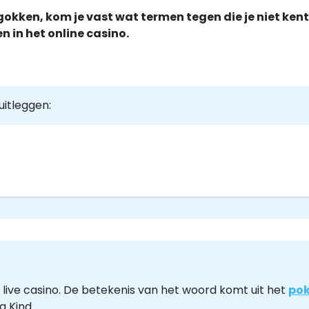
okken, kom je vast wat termen tegen die je niet ken
 in het online casino.
itleggen:
 live casino. De betekenis van het woord komt uit het
pok
a Kind.