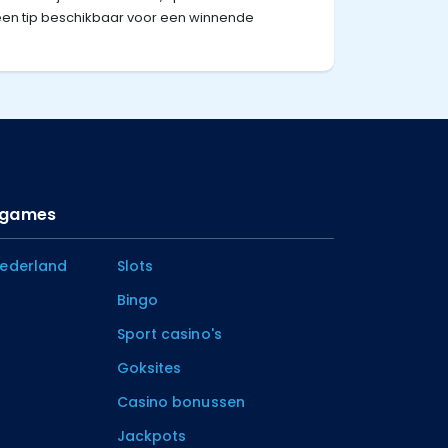
el een tip beschikbaar voor een winnende
o games
Nederland
Slots
Bingo
Sport casino's
Goksites
Casino bonussen
Jackpots