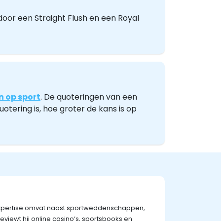
door een Straight Flush en een Royal
 op sport
. De quoteringen van een
ering is, hoe groter de kans is op
n expertise omvat naast sportweddenschappen,
viewt hij online casino’s, sportsbooks en