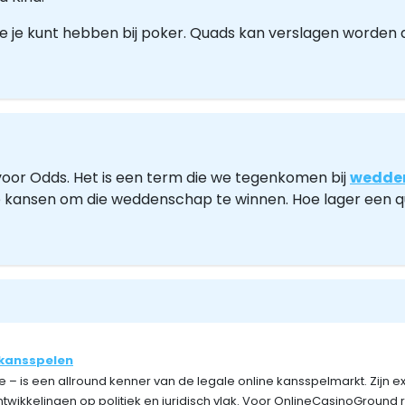
e je kunt hebben bij poker. Quads kan verslagen worden 
oor Odds. Het is een term die we tegenkomen bij
wedden
ansen om die weddenschap te winnen. Hoe lager een quot
 kansspelen
e – is een allround kenner van de legale online kansspelmarkt. Zij
wikkelingen op politiek en juridisch vlak. Voor OnlineCasinoGround re