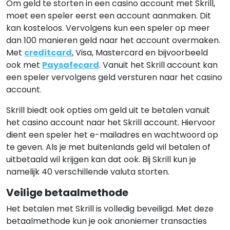
Om geld te storten in een casino account met Skrill,
moet een speler eerst een account aanmaken. Dit
kan kosteloos. Vervolgens kun een speler op meer
dan 100 manieren geld naar het account overmaken.
Met
creditcard
, Visa, Mastercard en bijvoorbeeld
ook met
Paysafecard
. Vanuit het Skrill account kan
een speler vervolgens geld versturen naar het casino
account.
Skrill biedt ook opties om geld uit te betalen vanuit
het casino account naar het Skrill account. Hiervoor
dient een speler het e-mailadres en wachtwoord op
te geven. Als je met buitenlands geld wil betalen of
uitbetaald wil krijgen kan dat ook. Bij Skrill kun je
namelijk 40 verschillende valuta storten.
Veilige betaalmethode
Het betalen met Skrill is volledig beveiligd. Met deze
betaalmethode kun je ook anoniemer transacties