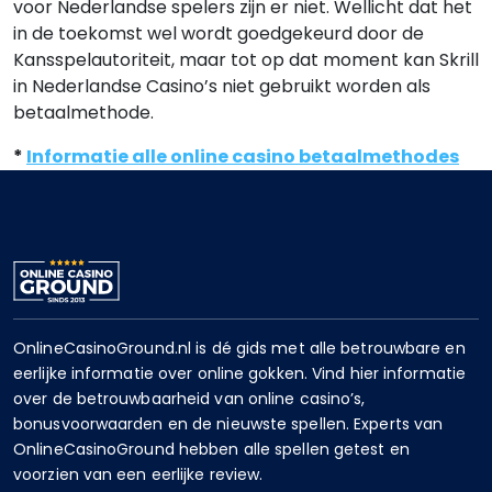
voor Nederlandse spelers zijn er niet. Wellicht dat het
in de toekomst wel wordt goedgekeurd door de
Kansspelautoriteit, maar tot op dat moment kan Skrill
in Nederlandse Casino’s niet gebruikt worden als
betaalmethode.
*
Informatie alle online casino betaalmethodes
OnlineCasinoGround.nl is dé gids met alle betrouwbare en
eerlijke informatie over online gokken. Vind hier informatie
over de betrouwbaarheid van online casino’s,
bonusvoorwaarden en de nieuwste spellen. Experts van
OnlineCasinoGround hebben alle spellen getest en
voorzien van een eerlijke review.