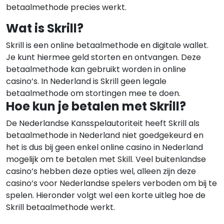
betaalmethode precies werkt.
Wat is Skrill?
Skrill is een online betaalmethode en digitale wallet.
Je kunt hiermee geld storten en ontvangen. Deze
betaalmethode kan gebruikt worden in online
casino’s. In Nederland is Skrill geen legale
betaalmethode om stortingen mee te doen.
Hoe kun je betalen met Skrill?
De Nederlandse Kansspelautoriteit heeft Skrill als
betaalmethode in Nederland niet goedgekeurd en
het is dus bij geen enkel online casino in Nederland
mogelijk om te betalen met Skill. Veel buitenlandse
casino’s hebben deze opties wel, alleen zijn deze
casino’s voor Nederlandse spelers verboden om bij te
spelen. Hieronder volgt wel een korte uitleg hoe de
Skrill betaalmethode werkt.