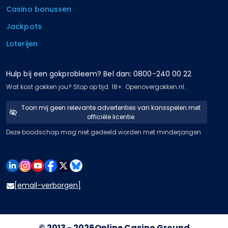
Casino bonussen
Jackpots
Loterijen
Hulp bij een gokprobleem? Bel dan: 0800-240 00 22
Wat kost gokken jou? Stop op tijd. 18+. Openovergokken.nl.
Toon mij geen relevante advertenties van kansspelen met
officiële licentie
Deze boodschap mag niet gedeeld worden met minderjarigen
[email-verborgen]
© 2013 - 2026
Online Casino Ground