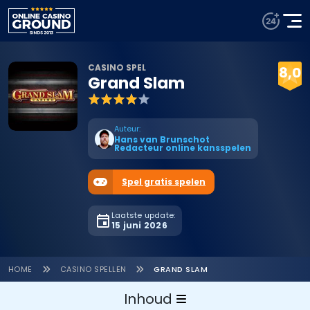
CASINO SPEL
8,0
Grand Slam
ORANJE PALACE
Bezoek Oranje
100% tot € 250
Palace
bonus
Auteur:
Hans van Brunschot
Redacteur online kansspelen
Spel gratis spelen
Laatste update:
15 juni 2026
HOME
CASINO SPELLEN
GRAND SLAM
Inhoud