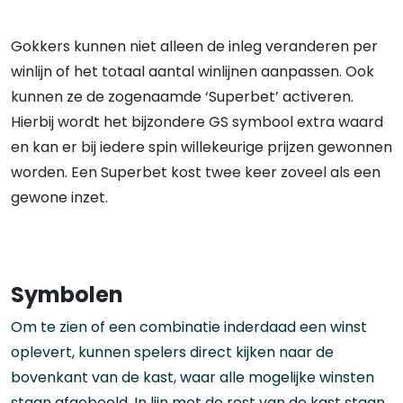
Gokkers kunnen niet alleen de inleg veranderen per
winlijn of het totaal aantal winlijnen aanpassen. Ook
kunnen ze de zogenaamde ‘Superbet’ activeren.
Hierbij wordt het bijzondere GS symbool extra waard
en kan er bij iedere spin willekeurige prijzen gewonnen
worden. Een Superbet kost twee keer zoveel als een
gewone inzet.
Symbolen
Om te zien of een combinatie inderdaad een winst
oplevert, kunnen spelers direct kijken naar de
bovenkant van de kast, waar alle mogelijke winsten
staan afgebeeld. In lijn met de rest van de kast staan