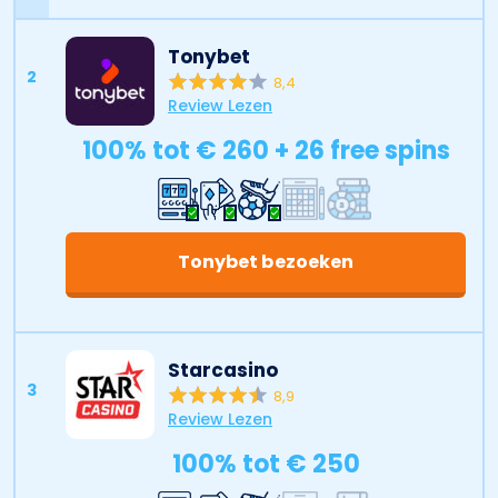
Tonybet
2
8,4
Review Lezen
100% tot € 260 + 26 free spins
Tonybet bezoeken
Starcasino
3
8,9
Review Lezen
100% tot € 250