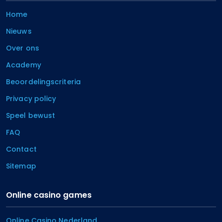
Home
Nieuws
Over ons
Academy
Beoordelingscriteria
Privacy policy
Speel bewust
FAQ
Contact
Sitemap
Online casino games
Online Casino Nederland