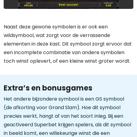
Naast deze gewone symbolen is er ook een
wildsymbool, wat zorgt voor de verrassende
elementen in deze kast. Dit symbool zorgt ervoor dat
een incomplete combinatie van andere symbolen
toch winst oplevert, of een kleine winst groter wordt.
Extra’s en bonusgames
Het andere bijzondere symbool is een GS symbool
(de afkorting voor Grand Slam). Hoe dit symbool
precies werkt, hangt af van het soort inleg. Bij een
geactiveerd Superbet krijgen spelers, als dit symbool
in beeld komt, een willekeurige winst die een