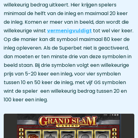
willekeurig bedrag uitkeert. Hier krijgen spelers
minimaal de helft van de inleg en maximaal 20 keer
de inleg. Komen er meer van in beeld, dan wordt die
willekeurige winst
vermenigvuldigt
tot wel vier keer.
Op die manier kan dit symbool maximaal 80 keer de
inleg opleveren. Als de Superbet niet is geactiveerd,
dan moeten er ten minste drie van deze symbolen in
beeld staan. Bij drie symbolen volgt een willekeurige
prijs van 5-20 keer een inleg, voor vier symbolen
tussen 10 en 50 keer de inleg, met vijf GS symbolen
wint de speler een willekeurig bedrag tussen 20 en
100 keer een inleg.