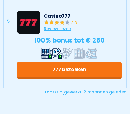
Casino777
5
8,3
Review Lezen
100% bonus tot € 250
777 bezoeken
Laatst bijgewerkt: 2 maanden geleden