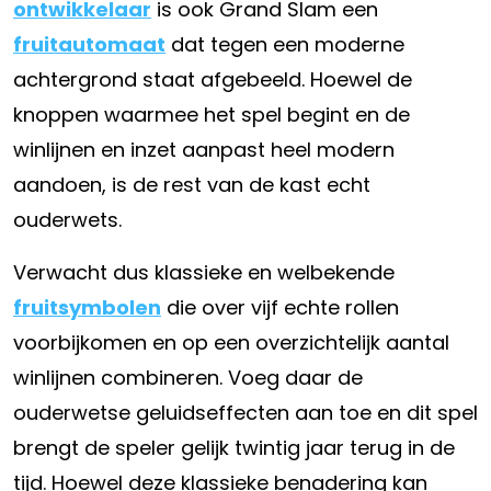
ontwikkelaar
is ook Grand Slam een
fruitautomaat
dat tegen een moderne
achtergrond staat afgebeeld. Hoewel de
knoppen waarmee het spel begint en de
winlijnen en inzet aanpast heel modern
aandoen, is de rest van de kast echt
ouderwets.
Verwacht dus klassieke en welbekende
fruitsymbolen
die over vijf echte rollen
voorbijkomen en op een overzichtelijk aantal
winlijnen combineren. Voeg daar de
ouderwetse geluidseffecten aan toe en dit spel
brengt de speler gelijk twintig jaar terug in de
tijd. Hoewel deze klassieke benadering kan