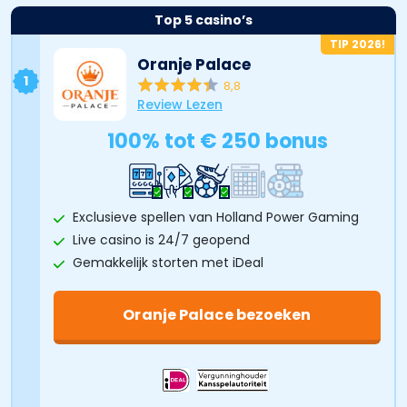
Top 5 casino’s
TIP 2026!
Oranje Palace
1
8,8
Review Lezen
100% tot € 250 bonus
Exclusieve spellen van Holland Power Gaming
Live casino is 24/7 geopend
Gemakkelijk storten met iDeal
Oranje Palace bezoeken