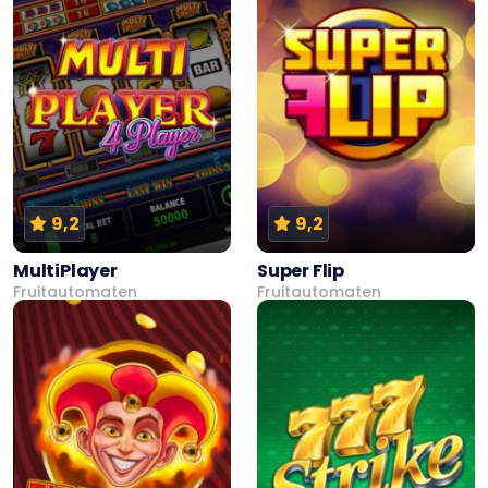
9,2
9,2
MultiPlayer
Super Flip
Fruitautomaten
Fruitautomaten