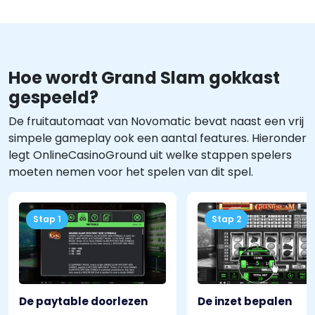
Hoe wordt Grand Slam gokkast
gespeeld?
De fruitautomaat van Novomatic bevat naast een vrij
simpele gameplay ook een aantal features. Hieronder
legt OnlineCasinoGround uit welke stappen spelers
moeten nemen voor het spelen van dit spel.
Stap 1
Stap 2
De paytable doorlezen
De inzet bepalen