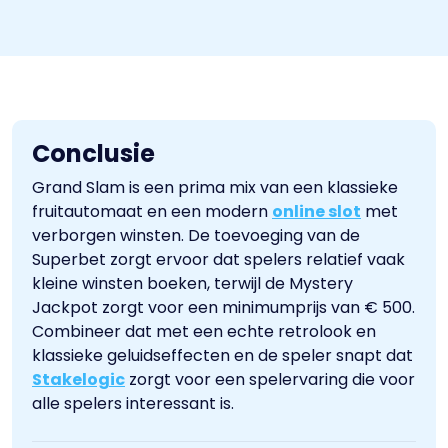
Conclusie
Grand Slam is een prima mix van een klassieke
fruitautomaat en een modern
online slot
met
verborgen winsten. De toevoeging van de
Superbet zorgt ervoor dat spelers relatief vaak
kleine winsten boeken, terwijl de Mystery
Jackpot zorgt voor een minimumprijs van € 500.
Combineer dat met een echte retrolook en
klassieke geluidseffecten en de speler snapt dat
Stakelogic
zorgt voor een spelervaring die voor
alle spelers interessant is.