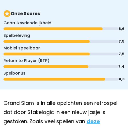
Specificaties
Onze Scores
Spelen met geld
Gebruiksvriendelijkheid
8,6
Spelregels
Spelbeleving
7,5
Hoe werkt het?
Mobiel speelbaar
7,5
Conclusie
Return to Player (RTP)
7,4
Spelbonus
8,8
Grand Slam is in alle opzichten een retrospel
dat door Stakelogic in een nieuw jasje is
gestoken. Zoals veel spellen van
deze