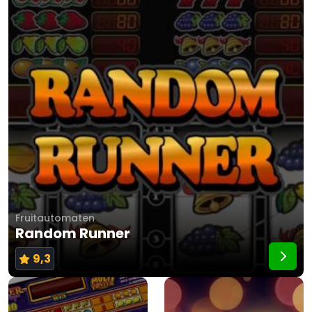
Fruitautomaten
Random Runner
9,3