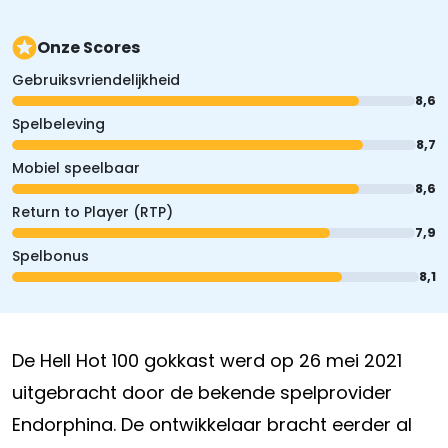
Specificaties
Onze Scores
Spelen met geld
Gebruiksvriendelijkheid
8,6
Spelregels
Spelbeleving
8,7
Hoe werkt het?
Mobiel speelbaar
8,6
Conclusie
Return to Player (RTP)
7,9
Veelgestelde vragen
Spelbonus
8,1
De Hell Hot 100 gokkast werd op 26 mei 2021
uitgebracht door de bekende spelprovider
Endorphina. De ontwikkelaar bracht eerder al