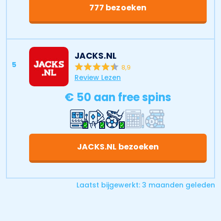
777 bezoeken
JACKS.NL
5
8,9
Review Lezen
€ 50 aan free spins
JACKS.NL bezoeken
Laatst bijgewerkt: 3 maanden geleden