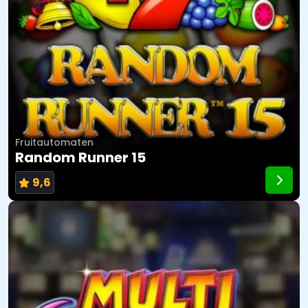
Fruitautomaten
Random Runner 15
9,6