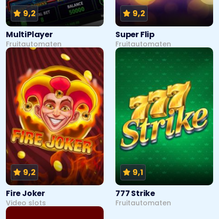
9,2
9,2
MultiPlayer
Super Flip
Fruitautomaten
Fruitautomaten
9,2
9,1
Fire Joker
777 Strike
Video slots
Fruitautomaten