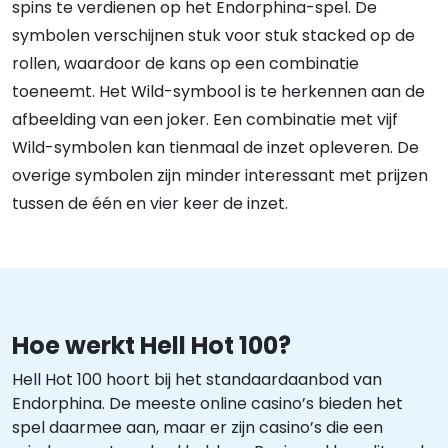
spins te verdienen op het Endorphina-spel. De
symbolen verschijnen stuk voor stuk stacked op de
rollen, waardoor de kans op een combinatie
toeneemt. Het Wild-symbool is te herkennen aan de
afbeelding van een joker. Een combinatie met vijf
Wild-symbolen kan tienmaal de inzet opleveren. De
overige symbolen zijn minder interessant met prijzen
tussen de één en vier keer de inzet.
Hoe werkt Hell Hot 100?
Hell Hot 100 hoort bij het standaardaanbod van
Endorphina. De meeste online casino’s bieden het
spel daarmee aan, maar er zijn casino’s die een