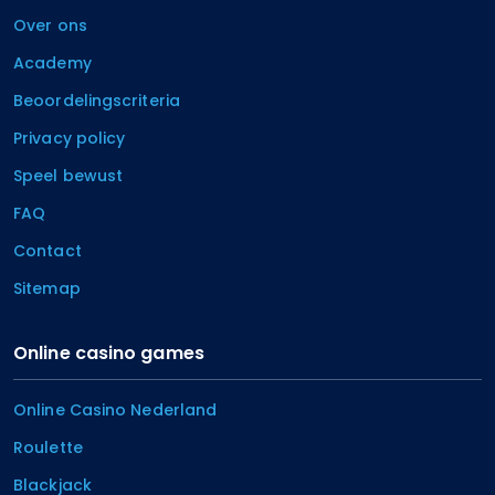
Over ons
Academy
Beoordelingscriteria
Privacy policy
Speel bewust
FAQ
Contact
Sitemap
Online casino games
Online Casino Nederland
Roulette
Blackjack