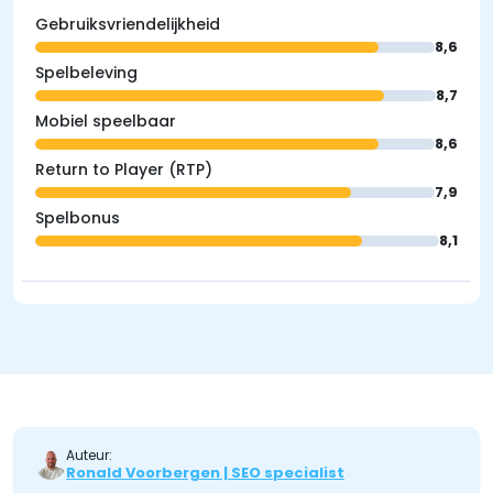
Gebruiksvriendelijkheid
8,6
Spelbeleving
8,7
Mobiel speelbaar
8,6
Return to Player (RTP)
7,9
Spelbonus
8,1
Auteur:
Ronald Voorbergen | SEO specialist