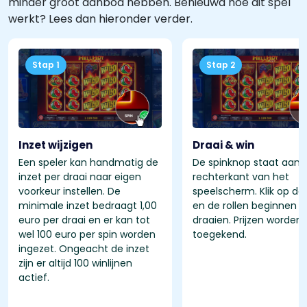
minder groot aanbod hebben. Benieuwd hoe dit spel
werkt? Lees dan hieronder verder.
Stap 1
Stap 2
Inzet wijzigen
Draai & win
Een speler kan handmatig de
De spinknop staat aan 
inzet per draai naar eigen
rechterkant van het
voorkeur instellen. De
speelscherm. Klik op de
minimale inzet bedraagt 1,00
en de rollen beginnen t
euro per draai en er kan tot
draaien. Prijzen worden 
wel 100 euro per spin worden
toegekend.
ingezet. Ongeacht de inzet
zijn er altijd 100 winlijnen
actief.