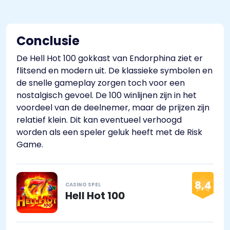
Conclusie
De Hell Hot 100 gokkast van Endorphina ziet er
flitsend en modern uit. De klassieke symbolen en
de snelle gameplay zorgen toch voor een
nostalgisch gevoel. De 100 winlijnen zijn in het
voordeel van de deelnemer, maar de prijzen zijn
relatief klein. Dit kan eventueel verhoogd
worden als een speler geluk heeft met de Risk
Game.
8,4
CASINO SPEL
Hell Hot 100