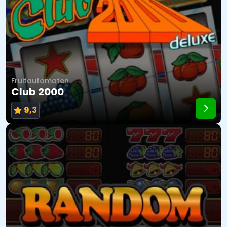
Fruitautomaten
Club 2000
9,3