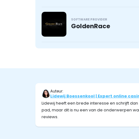
SOFTWARE PROVIDER
GoldenRace
Auteur:
Lidewij Boessenkool | Expert online casi
Lidewij heeft een brede interesse en schrijft d
pad, maar dit is nu een van de onderwerpen waar 
reviews.