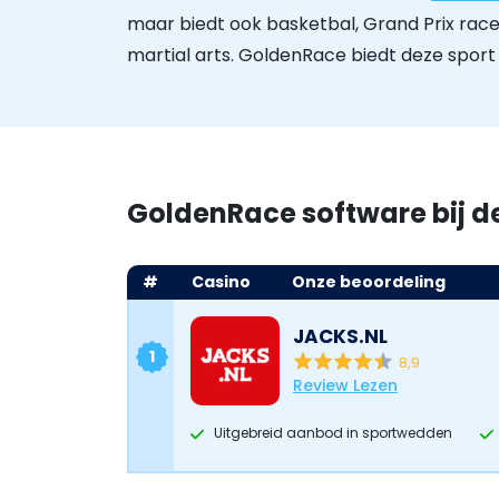
maar biedt ook basketbal, Grand Prix racen
martial arts. GoldenRace biedt deze sport 
GoldenRace
software bij d
#
Casino
Onze beoordeling
JACKS.NL
1
8,9
Review Lezen
Uitgebreid aanbod in sportwedden