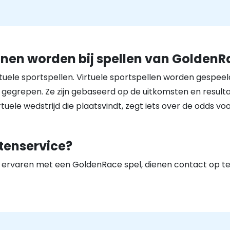
nen worden bij spellen van GoldenR
rtuele sportspellen. Virtuele sportspellen worden gespeel
cht gegrepen. Ze zijn gebaseerd op de uitkomsten en resul
rtuele wedstrijd die plaatsvindt, zegt iets over de odds v
tenservice?
en ervaren met een GoldenRace spel, dienen contact op 