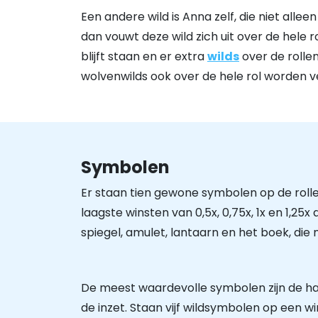
Een andere wild is Anna zelf, die niet all
dan vouwt deze wild zich uit over de hele 
blijft staan en er extra
wilds
over de rollen
wolvenwilds ook over de hele rol worden v
Symbolen
Er staan tien gewone symbolen op de rolle
laagste winsten van 0,5x, 0,75x, 1x en 1,2
spiegel, amulet, lantaarn en het boek, die m
De meest waardevolle symbolen zijn de hand
de inzet. Staan vijf wildsymbolen op een win