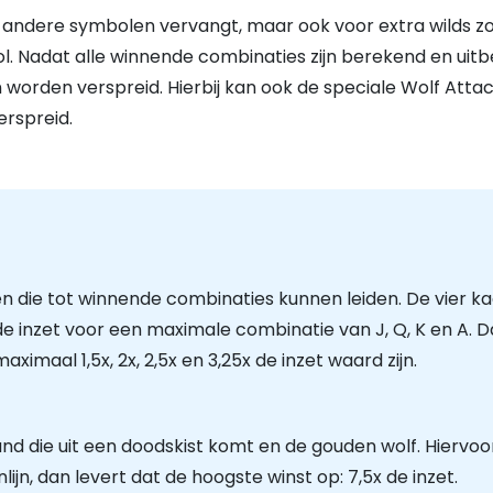
een andere symbolen vervangt, maar ook voor extra wilds z
rol. Nadat alle winnende combinaties zijn berekend en uit
 worden verspreid. Hierbij kan ook de speciale Wolf Atta
erspreid.
n die tot winnende combinaties kunnen leiden. De vier k
5x de inzet voor een maximale combinatie van J, Q, K en A
aximaal 1,5x, 2x, 2,5x en 3,25x de inzet waard zijn.
 die uit een doodskist komt en de gouden wolf. Hiervoor i
lijn, dan levert dat de hoogste winst op: 7,5x de inzet.