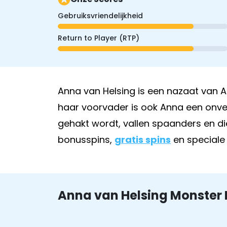
Gebruiksvriendelijkheid
Return to Player (RTP)
Anna van Helsing is een nazaat van 
haar voorvader is ook Anna een onver
gehakt wordt, vallen spaanders en d
bonusspins,
gratis spins
en speciale 
Anna van Helsing Monster 