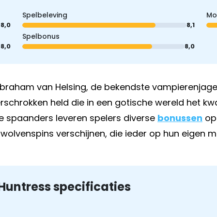
Spelbeleving
Mo
8,0
8,1
Spelbonus
8,0
8,0
Abraham van Helsing, de bekendste vampierenjage
schrokken held die in een gotische wereld het kwa
ie spaanders leveren spelers diverse
bonussen
op.
wolvenspins verschijnen, die ieder op hun eigen m
Huntress specificaties