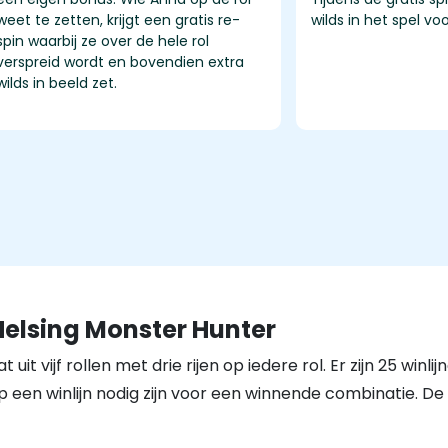
weet te zetten, krijgt een gratis re-
wilds in het spel voo
spin waarbij ze over de hele rol
verspreid wordt en bovendien extra
wilds in beeld zet.
Helsing Monster Hunter
t vijf rollen met drie rijen op iedere rol. Er zijn 25 winli
en winlijn nodig zijn voor een winnende combinatie. De wil