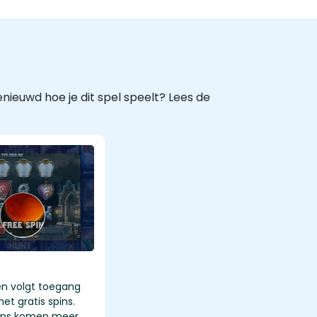
ieuwd hoe je dit spel speelt? Lees de
n volgt toegang
et gratis spins.
spins komen meer