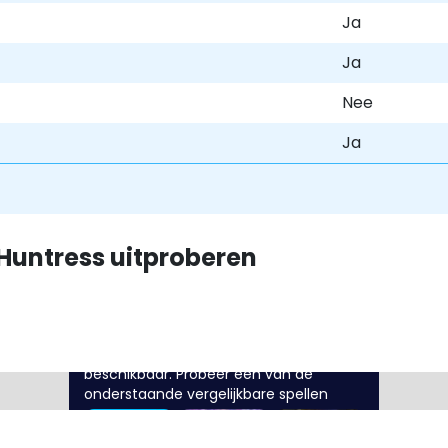
Ja
Ja
Nee
Ja
Huntress uitproberen
Geen gratis versie beschikaar
Van dit spel is helaas geen gratis versie
beschikbaar. Probeer één van de
onderstaande vergelijkbare spellen