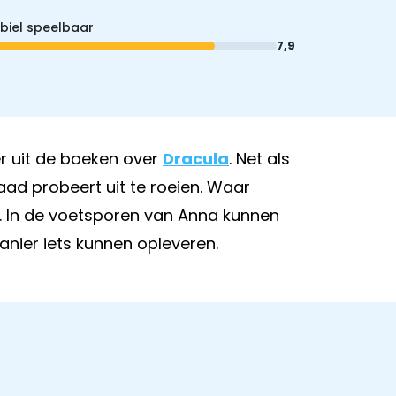
biel speelbaar
7,9
r uit de boeken over
Dracula
. Net als
ad probeert uit te roeien. Waar
 In de voetsporen van Anna kunnen
anier iets kunnen opleveren.