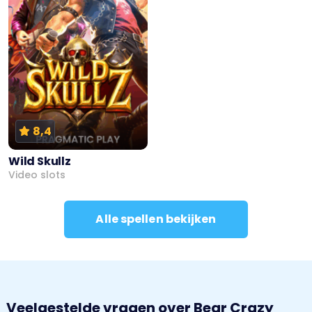
8,4
Wild Skullz
Video slots
Alle spellen bekijken
Veelgestelde vragen over Bear Crazy