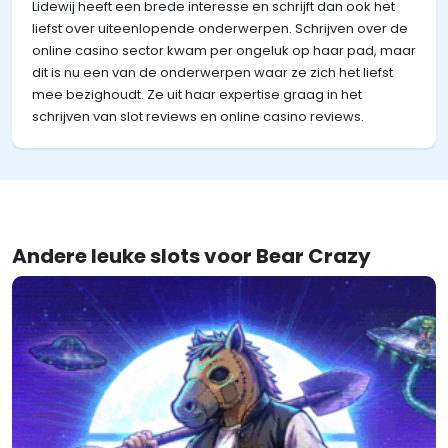
Lidewij heeft een brede interesse en schrijft dan ook het
liefst over uiteenlopende onderwerpen. Schrijven over de
online casino sector kwam per ongeluk op haar pad, maar
dit is nu een van de onderwerpen waar ze zich het liefst
mee bezighoudt. Ze uit haar expertise graag in het
schrijven van slot reviews en online casino reviews.
Andere leuke slots voor Bear Crazy