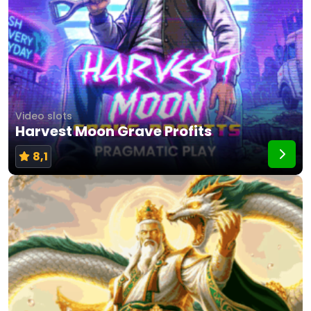
Video slots
Harvest Moon Grave Profits
8,1