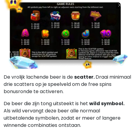
De vrolijk lachende beer is de
scatter.
Draai minimaal
drie scatters op je speelveld om de free spins
bonusronde te activeren.
De beer die zijn tong uitsteekt is het
wild symbool.
Als wild vervangt deze beer alle normaal
uitbetalende symbolen, zodat er meer of langere
winnende combinaties ontstaan.