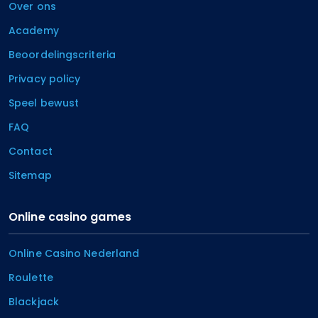
Over ons
Academy
Beoordelingscriteria
Privacy policy
Speel bewust
FAQ
Contact
Sitemap
Online casino games
Online Casino Nederland
Roulette
Blackjack