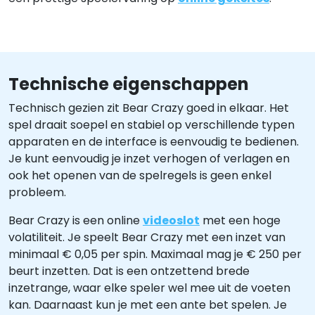
Technische eigenschappen
Technisch gezien zit Bear Crazy goed in elkaar. Het
spel draait soepel en stabiel op verschillende typen
apparaten en de interface is eenvoudig te bedienen.
Je kunt eenvoudig je inzet verhogen of verlagen en
ook het openen van de spelregels is geen enkel
probleem.
Bear Crazy is een online
videoslot
met een hoge
volatiliteit.
Je speelt Bear Crazy met een inzet van
minimaal € 0,05 per spin. Maximaal mag je € 250 per
beurt inzetten. Dat is een ontzettend brede
inzetrange, waar elke speler wel mee uit de voeten
kan. Daarnaast kun je met een ante bet spelen. Je