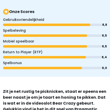
Spelgegevens
Onze Scores
Spelen met geld
Gebruiksvriendelijkheid
8,8
Zo speel je Bear Crazy
Spelbeleving
8,5
Bonusronde
Mobiel speelbaar
8,5
Vormgeving en thematiek
Return to Player (RTP)
8,4
Conclusie
Spelbonus
FAQ
8,0
Zit je net rustig te picknicken, staat er opeens een
beer naast je om je taart en honing te pikken. Dat
is wat er in de videoslot Bear Crazy gebeurt.
Gelukkig vind je het in dit spel van Pragmatic