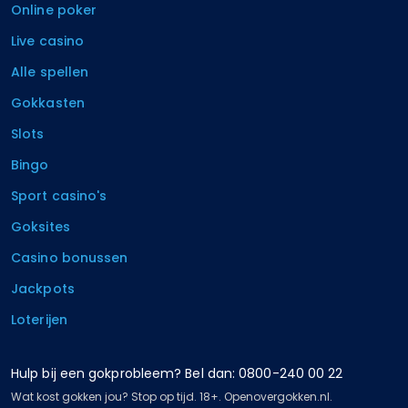
Online poker
Live casino
Alle spellen
Gokkasten
Slots
Bingo
Sport casino's
Goksites
Casino bonussen
Jackpots
Loterijen
Hulp bij een gokprobleem? Bel dan: 0800-240 00 22
Wat kost gokken jou? Stop op tijd. 18+. Openovergokken.nl.