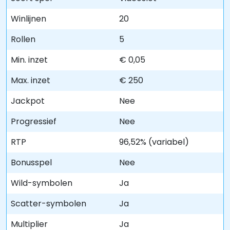
Winlijnen
20
Rollen
5
Min. inzet
€ 0,05
Max. inzet
€ 250
Jackpot
Nee
Progressief
Nee
RTP
96,52% (variabel)
Bonusspel
Nee
Wild-symbolen
Ja
Scatter-symbolen
Ja
Multiplier
Ja