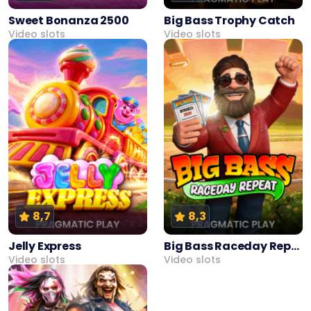
Sweet Bonanza 2500
Big Bass Trophy Catch
Video slots
Video slots
8,7
8,3
Jelly Express
Big Bass Raceday Repeat
Video slots
Video slots