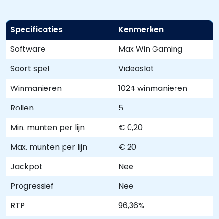
Specificaties
Kenmerken
Software
Max Win Gaming
Soort spel
Videoslot
Winmanieren
1024 winmanieren
Rollen
5
Min. munten per lijn
€ 0,20
Max. munten per lijn
€ 20
Jackpot
Nee
Progressief
Nee
RTP
96,36%