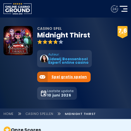
ORANJE PALACE
Bezoek Oranje
100% tot € 250
CASINO SPEL
7,6
Palace
bonus
Midnight Thirst
Auteur:
Lidewij Boessenkool
Expert online casino
Spel gratis spelen
Laatste update:
10 juni 2026
HOME
CASINO SPELLEN
MIDNIGHT THIRST
Onze Scores