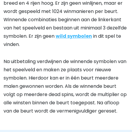
breed en 4 rijen hoog. Er zijn geen winlijnen, maar er
wordt gespeeld met 1024 winmanieren per beurt.
Winnende combinaties beginnen aan de linkerkant
van het speelveld en bestaan uit minimaal 3 dezelfde
symbolen. Er zijn geen
wild symbolen
in dit spel te
vinden.
Na uitbetaling verdwijnen de winnende symbolen van
het speelveld en maken ze plaats voor nieuwe
symbolen. Hierdoor kan er in één beurt meerdere
malen gewonnen worden. Als de winnende beurt
volgt op meerdere dead spins, wordt de multiplier op
alle winsten binnen de beurt toegepast. Na afloop
van de beurt wordt de vermenigvuldiger gereset.