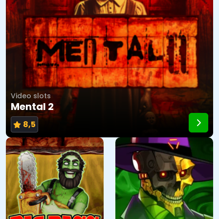
Video slots
Mental 2
8,5