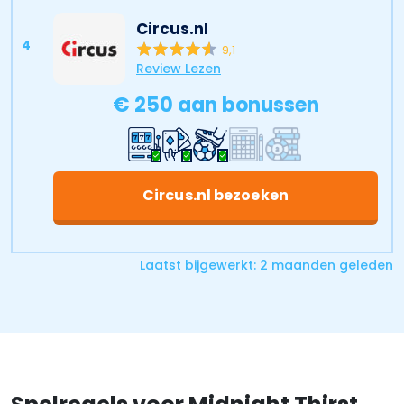
Circus.nl
4
9,1
Review Lezen
€ 250 aan bonussen
Circus.nl bezoeken
Laatst bijgewerkt: 2 maanden geleden