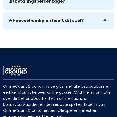
uitbetalingspercentage?
Thirst verhogen deze beurten een
vermenigvuldiger en kunnen ze zelfs de
Deze videoslot werkt met een RTP van
bonusronde activeren.
96,36%. Dit is een mooie gemiddelde voor een
🔥Hoeveel winlijnen heeft dit spel?
online videoslot.
Midnight Thirst werkt met 1024 winmanieren
per beurt.
OnlineCasinoGround.nl is dé gids met alle betrouwbare en
eerlijke informatie over online gokken. Vind hier informatie
over de betrouwbaarheid van online casino’s,
bonusvoorwaarden en de nieuwste spellen. Experts van
OnlineCasinoGround hebben alle spellen getest en
voorzien van een eerlijke review.