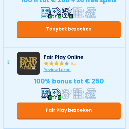
100% tot € 260 + 26 free spins
Tonybet bezoeken
Fair Play Online
3
8,4
Review Lezen
100% bonus tot € 250
Fair Play bezoeken