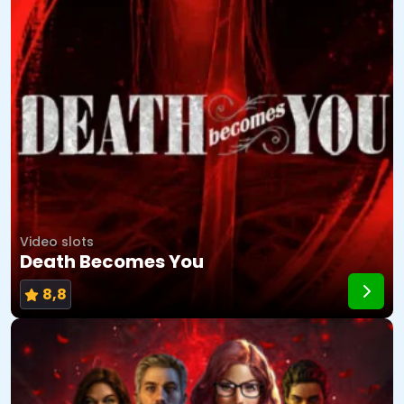
Video slots
Death Becomes You
8,8