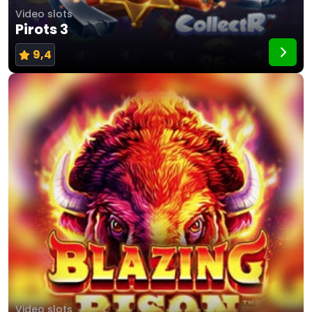
Video slots
Pirots 3
9,4
Video slots