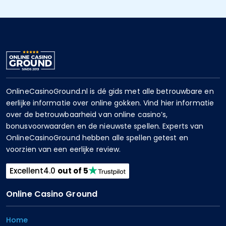
ontwikkelaars, maar met Money Train 2 heeft
de slotspeler ook een slot met een
bijzondere bonus en een lekker sfeertje. Ook
zijn er veel andere slots met de Megaways
manier van spelen.
OnlineCasinoGround.nl is dé gids met alle betrouwbare en
eerlijke informatie over online gokken. Vind hier informatie
over de betrouwbaarheid van online casino’s,
bonusvoorwaarden en de nieuwste spellen. Experts van
OnlineCasinoGround hebben alle spellen getest en
voorzien van een eerlijke review.
Excellent
4.0
out of 5
Online Casino Ground
Home