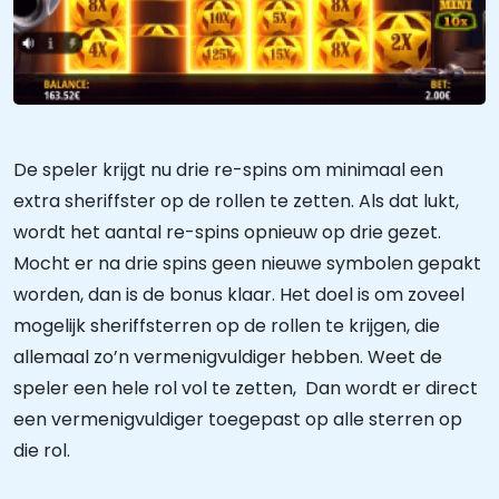
De speler krijgt nu drie re-spins om minimaal een
extra sheriffster op de rollen te zetten. Als dat lukt,
wordt het aantal re-spins opnieuw op drie gezet.
Mocht er na drie spins geen nieuwe symbolen gepakt
worden, dan is de bonus klaar. Het doel is om zoveel
mogelijk sheriffsterren op de rollen te krijgen, die
allemaal zo’n vermenigvuldiger hebben. Weet de
speler een hele rol vol te zetten, Dan wordt er direct
een vermenigvuldiger toegepast op alle sterren op
die rol.