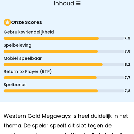
Inhoud
Specificaties
Onze Scores
Spelen met geld
Gebruiksvriendelijkheid
7,9
Spelregels
Spelbeleving
7,8
Hoe werkt het?
Mobiel speelbaar
8,2
Bonussen
Return to Player (RTP)
7,7
Conclusie
Spelbonus
Veelgestelde vragen
7,8
Western Gold Megaways is heel duidelijk in het
thema. De speler speelt dit slot tegen de