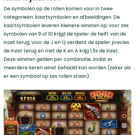
De symbolen op de rollen komen voor in twee
categorieën: kaartsymbolen en afbeeldingen. De
kaartsymbolen leveren kleinere winsten op; voor zes
symbolen van 9 of 10 krijgt de speler de helft van de
inzet terug, voor de J en Q verdient de speler precies
de inzet terug en met de K en A krijg 1,5x de inzet.
Deze winsten gelden per combinatie, zodat er
meerdere keren winst behaald kan worden (zeker als
er een symbool op zes rollen staan).