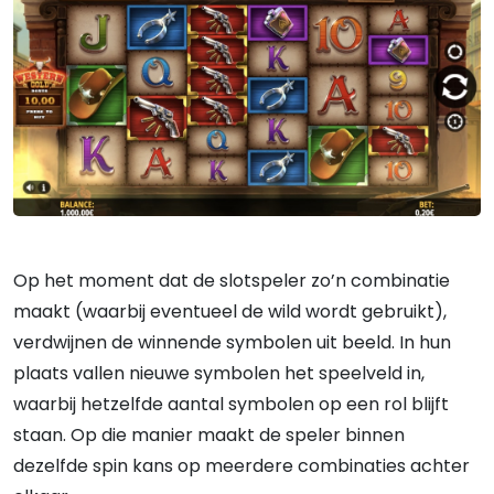
Op het moment dat de slotspeler zo’n combinatie
maakt (waarbij eventueel de wild wordt gebruikt),
verdwijnen de winnende symbolen uit beeld. In hun
plaats vallen nieuwe symbolen het speelveld in,
waarbij hetzelfde aantal symbolen op een rol blijft
staan. Op die manier maakt de speler binnen
dezelfde spin kans op meerdere combinaties achter