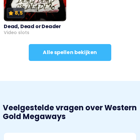
8,5
Dead, Dead or Deader
Video slots
Alle spellen bekijken
Veelgestelde vragen over
Western
Gold
Megaways