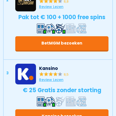
2
8,8
Review Lezen
Pak tot € 100 + 1000 free spins
BetMGM bezoeken
Kansino
3
8,5
Review Lezen
€ 25 Gratis zonder storting