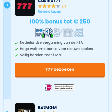
Casino777
1
8,3
Review Lezen
100% bonus tot € 250
Nederlandse vergunning van de KSA
Hoge welkomstbonus voor nieuwe spelers
Veilig betalen met iDeal
777 bezoeken
BetMGM