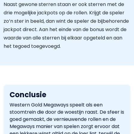
Naast gewone sterren staan er ook sterren met de
drie mogelijke jackpots op de rollen. Krijgt de speler
zo’n ster in beeld, dan wint de speler de bijbehorende
jackpot direct. Aan het einde van de bonus wordt de
waarde van alle sterren bij elkaar opgeteld en aan
het tegoed toegevoegd.
Conclusie
Western Gold Megaways speelt als een
stoomtrein die door de woestijn raast. De sfeer is
goed gemaakt, de vernieuwende rollen en de
Megaways manier van spelen zorgt ervoor dat
een lekkere winst altijd op de loer ligt, terwijl de