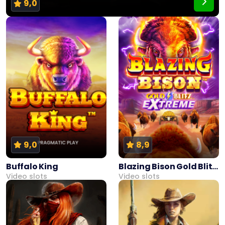
9,0
9,0
8,9
Buffalo King
Blazing Bison Gold Blitz Extreme
Video slots
Video slots