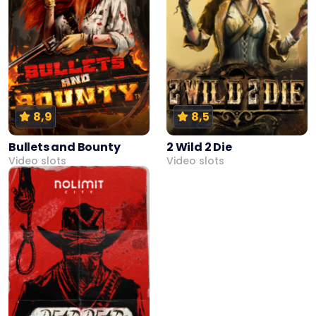
8,9
8,5
Bullets and Bounty
2 Wild 2 Die
Video slots
Video slots