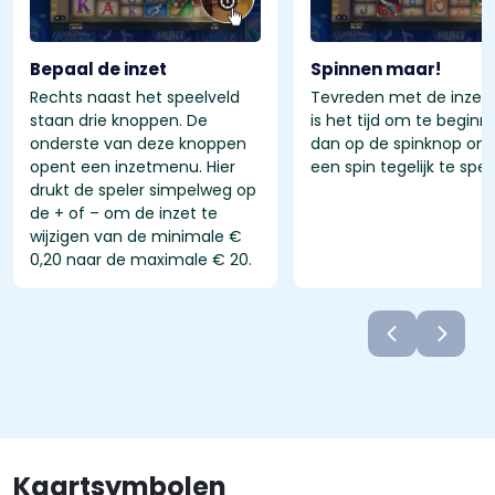
Bepaal de inzet
Spinnen maar!
Rechts naast het speelveld
Tevreden met de inzet
staan drie knoppen. De
is het tijd om te beginne
onderste van deze knoppen
dan op de spinknop o
opent een inzetmenu. Hier
een spin tegelijk te spel
drukt de speler simpelweg op
de + of – om de inzet te
wijzigen van de minimale €
0,20 naar de maximale € 20.
Kaartsymbolen