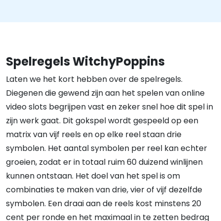
Spelregels WitchyPoppins
Laten we het kort hebben over de spelregels.
Diegenen die gewend zijn aan het spelen van online
video slots begrijpen vast en zeker snel hoe dit spel in
zijn werk gaat. Dit gokspel wordt gespeeld op een
matrix van vijf reels en op elke reel staan drie
symbolen. Het aantal symbolen per reel kan echter
groeien, zodat er in totaal ruim 60 duizend winlijnen
kunnen ontstaan. Het doel van het spel is om
combinaties te maken van drie, vier of vijf dezelfde
symbolen. Een draai aan de reels kost minstens 20
cent per ronde en het maximaal in te zetten bedrag