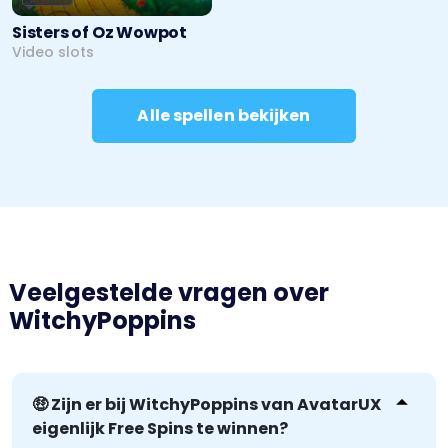
Sisters of Oz Wowpot
Video slots
Alle spellen bekijken
Veelgestelde vragen over
WitchyPoppins
🤑 Zijn er bij WitchyPoppins van AvatarUX
eigenlijk Free Spins te winnen?