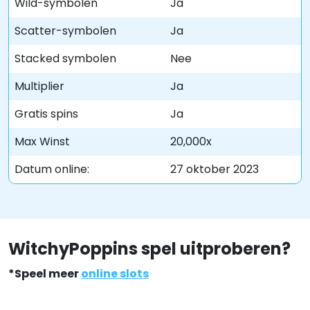
Wild-symbolen
Ja
Scatter-symbolen
Ja
Stacked symbolen
Nee
Multiplier
Ja
Gratis spins
Ja
Max Winst
20,000x
Datum online:
27 oktober 2023
WitchyPoppins spel uitproberen?
*Speel meer
online slots
Speel bij Bet365 en krijg:
10 dagen tot 50 free
spins per dag