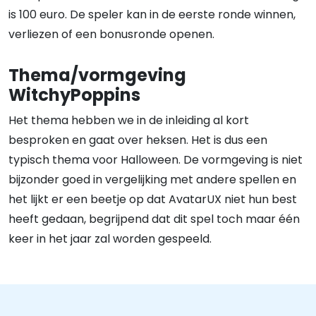
is 100 euro. De speler kan in de eerste ronde winnen,
verliezen of een bonusronde openen.
Thema/vormgeving
WitchyPoppins
Het thema hebben we in de inleiding al kort
besproken en gaat over heksen. Het is dus een
typisch thema voor Halloween. De vormgeving is niet
bijzonder goed in vergelijking met andere spellen en
het lijkt er een beetje op dat AvatarUX niet hun best
heeft gedaan, begrijpend dat dit spel toch maar één
keer in het jaar zal worden gespeeld.