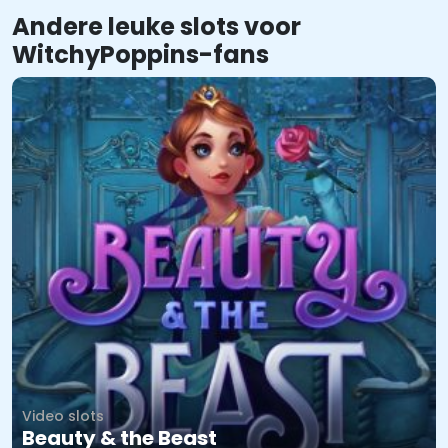
Andere leuke slots voor
WitchyPoppins-fans
Video slots
Beauty & the Beast