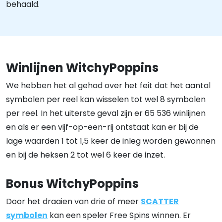
behaald.
Winlijnen WitchyPoppins
We hebben het al gehad over het feit dat het aantal
symbolen per reel kan wisselen tot wel 8 symbolen
per reel. In het uiterste geval zijn er 65 536 winlijnen
en als er een vijf-op-een-rij ontstaat kan er bij de
lage waarden 1 tot 1,5 keer de inleg worden gewonnen
en bij de heksen 2 tot wel 6 keer de inzet.
Bonus WitchyPoppins
Door het draaien van drie of meer
SCATTER
symbolen
kan een speler Free Spins winnen. Er