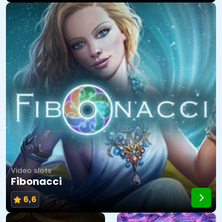
Video slots
Fibonacci
6,6