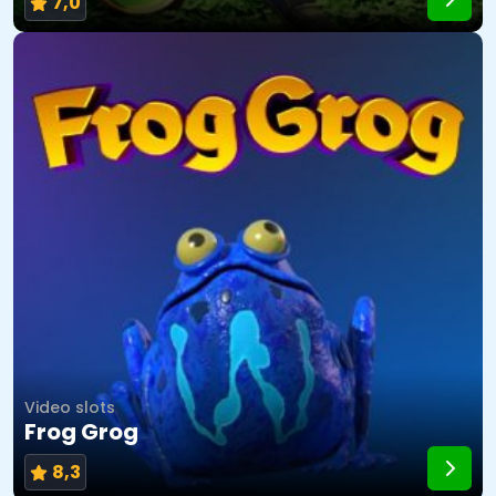
7,0
Video slots
Frog Grog
8,3