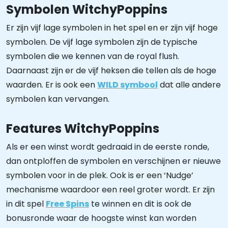
Symbolen WitchyPoppins
Er zijn vijf lage symbolen in het spel en er zijn vijf hoge
symbolen. De vijf lage symbolen zijn de typische
symbolen die we kennen van de royal flush.
Daarnaast zijn er de vijf heksen die tellen als de hoge
waarden. Er is ook een
WILD symbool
dat alle andere
symbolen kan vervangen.
Features WitchyPoppins
Als er een winst wordt gedraaid in de eerste ronde,
dan ontploffen de symbolen en verschijnen er nieuwe
symbolen voor in de plek. Ook is er een ‘Nudge’
mechanisme waardoor een reel groter wordt. Er zijn
in dit spel
Free Spins
te winnen en dit is ook de
bonusronde waar de hoogste winst kan worden