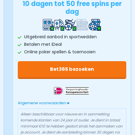
10 dagen tot 50 free spins per
dag
Uitgebreid aanbod in sportwedden
Betalen met iDeal
Online poker spellen & toernooien
Bet365 bezoeken
Algemene voorwaarden
Alleen beschikbaar voor nieuwe en in aanmerking
komende klanten van 24 jaar of ouder. Je dient in totaal
minimaal €10 te hebben gestort sinds het aanmaken van
je account. Je dient de aanbieding binnen 30 dagen na