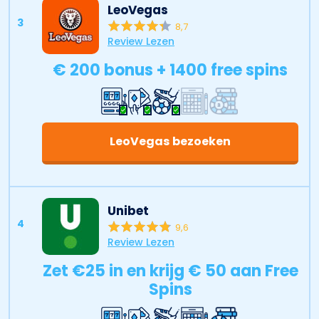
LeoVegas
3
8,7
Review Lezen
€ 200 bonus + 1400 free spins
LeoVegas bezoeken
Unibet
4
9,6
Review Lezen
Zet €25 in en krijg € 50 aan Free
Spins