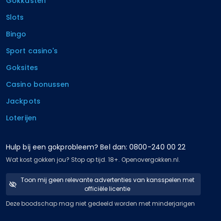
Gokkasten
Slots
Bingo
Sport casino's
Goksites
Casino bonussen
Jackpots
Loterijen
Hulp bij een gokprobleem? Bel dan: 0800-240 00 22
Wat kost gokken jou? Stop op tijd. 18+. Openovergokken.nl.
Toon mij geen relevante advertenties van kansspelen met
officiële licentie
Deze boodschap mag niet gedeeld worden met minderjarigen