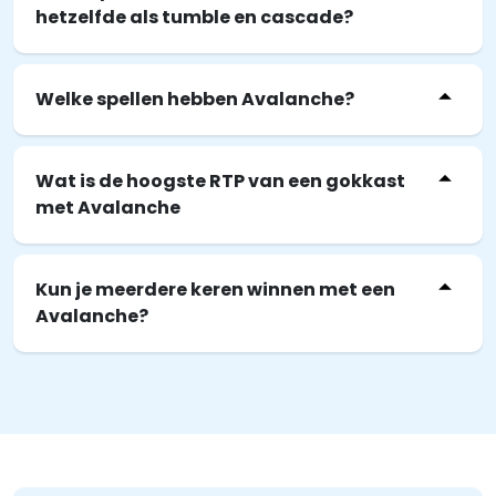
hetzelfde als tumble en cascade?
slots mechanisme waarbij winnende
symbolen uit het speelveld verwijderd
Ja, dit zijn allemaal benamingen voor – in de
worden om plaats te maken voor nieuwe
basis – hetzelfde spelmechanisme. Iedere
Welke spellen hebben Avalanche?
symbolen zodat er meerdere winsten in één
spelmaker hanteert zijn eigen naam hiervoor.
spin gemaakt kunnen worden.
Avalanche is een spelmechanisme dat
Netent bedacht dit mechanisme op Gonzo’s
steeds op meer slots toegepast wordt. Het is
Wat is de hoogste RTP van een gokkast
Quest en noemde het Avalanche. Pragmatic
met Avalanche
vaak niet één spelmechanisme van een spel,
Play noemt het Cascade.
maar onderdeel van een serie aan functies.
Omdat er zoveel spellen met een Avalanche
Avalanche wordt vaak gekoppeld aan
functie zijn, is het lastig om precies te
Kun je meerdere keren winnen met een
scatter pays of cluster pays.
Avalanche?
bepalen welke slot de hoogste RTP heeft. De
hoogte van de RTP is bovendien afhankelijk
Bekende spellen met Avalanche zijn Sweet
Ja, in tegenstelling tot op een gewone
van het casino waar je speelt.
Bonanza, Sugar Rush en Gates of Olympus.
gokkast kun je door de Avalanche meer keer
per spin een winnende combinatie vormen.
Spelmakers bieden spellen met Avalanche
Je hoeft niet na iedere draai een nieuwe spin
vaak met meerdere mogelijke RTP’s aan. Het
te kopen. Door het Avalanche-mechanisme
is vervolgens aan het casino om te bepalen