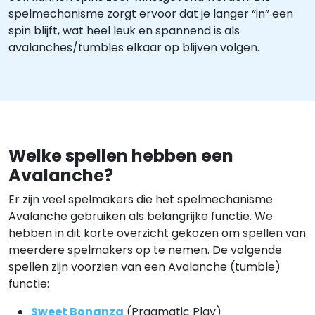
spelmechanisme zorgt ervoor dat je langer “in” een
spin blijft, wat heel leuk en spannend is als
avalanches/tumbles elkaar op blijven volgen.
Welke spellen hebben een
Avalanche?
Er zijn veel spelmakers die het spelmechanisme
Avalanche gebruiken als belangrijke functie. We
hebben in dit korte overzicht gekozen om spellen van
meerdere spelmakers op te nemen. De volgende
spellen zijn voorzien van een Avalanche (tumble)
functie:
Sweet Bonanza
(Pragmatic Play)