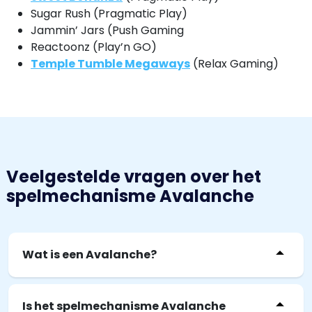
Sugar Rush (Pragmatic Play)
Jammin’ Jars (Push Gaming
Reactoonz (Play’n GO)
Temple Tumble Megaways
(Relax Gaming)
Veelgestelde vragen over het
spelmechanisme Avalanche
Wat is een Avalanche?
Het spelmechanisme Avalanche, ook wel
tumble of cascade genoemd, is een online
Is het spelmechanisme Avalanche