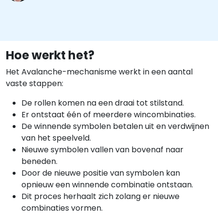
Hoe werkt het?
Het Avalanche-mechanisme werkt in een aantal
vaste stappen:
De rollen komen na een draai tot stilstand.
Er ontstaat één of meerdere wincombinaties.
De winnende symbolen betalen uit en verdwijnen
van het speelveld.
Nieuwe symbolen vallen van bovenaf naar
beneden.
Door de nieuwe positie van symbolen kan
opnieuw een winnende combinatie ontstaan.
Dit proces herhaalt zich zolang er nieuwe
combinaties vormen.