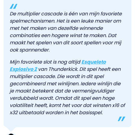
De multiplier cascade is één van mijn favoriete
spelmechanismen. Het is een leuke manier om
met het maken van dezelfde winnende
combinaties een hogere winst te maken. Dat
maakt het spelen van dit soort spellen voor mij
ook spannender.
Mijn favoriete slot is nog altijd
Esqueleto
Explosivo 2
van Thunderkick. Dit spel heeft een
multiplier cascade. Die wordt in dit spel
gecombineerd met winlijnen. Iedere winlijn die
je maakt betekent dat de vermenigvuldiger
verdubbeld wordt. Omdat dit spel een hoge
volatiliteit heeft, komt het voor dat winsten x16 of
x32 uitbetaald worden in het basisspel.