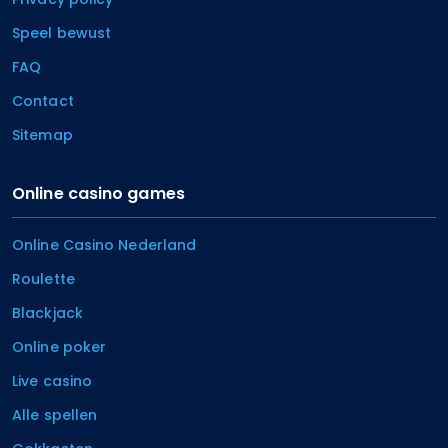
Speel bewust
FAQ
Contact
Sitemap
Online casino games
Online Casino Nederland
Roulette
Blackjack
Online poker
Live casino
Alle spellen