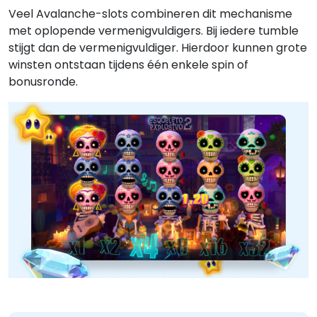
Veel Avalanche-slots combineren dit mechanisme
met oplopende vermenigvuldigers. Bij iedere tumble
stijgt dan de vermenigvuldiger. Hierdoor kunnen grote
winsten ontstaan tijdens één enkele spin of
bonusronde.