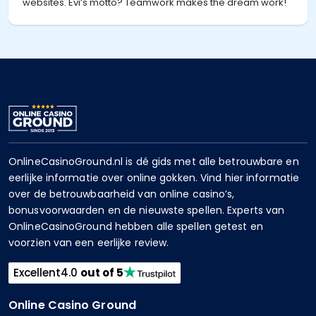
websites. Evi’s motto? Teamwork makes the dream work!
OnlineCasinoGround.nl is dé gids met alle betrouwbare en
eerlijke informatie over online gokken. Vind hier informatie
over de betrouwbaarheid van online casino’s,
bonusvoorwaarden en de nieuwste spellen. Experts van
OnlineCasinoGround hebben alle spellen getest en
voorzien van een eerlijke review.
Excellent
4.0
out of 5
Online Casino Ground