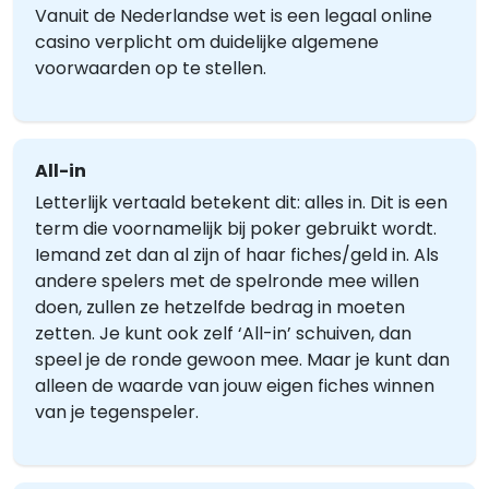
Vanuit de Nederlandse wet is een legaal online
casino verplicht om duidelijke algemene
voorwaarden op te stellen.
All-in
Letterlijk vertaald betekent dit: alles in. Dit is een
term die voornamelijk bij poker gebruikt wordt.
Iemand zet dan al zijn of haar fiches/geld in. Als
andere spelers met de spelronde mee willen
doen, zullen ze hetzelfde bedrag in moeten
zetten. Je kunt ook zelf ‘All-in’ schuiven, dan
speel je de ronde gewoon mee. Maar je kunt dan
alleen de waarde van jouw eigen fiches winnen
van je tegenspeler.