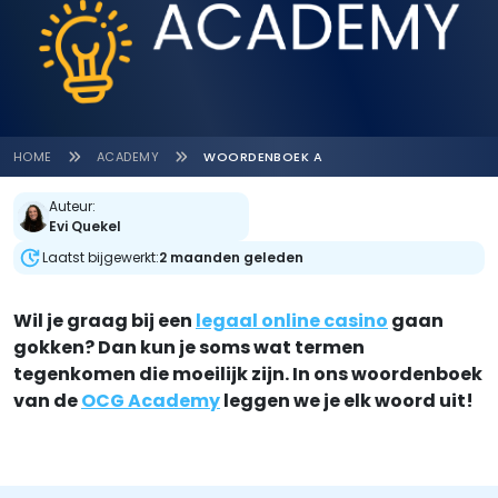
HOME
ACADEMY
WOORDENBOEK A
Auteur:
Evi Quekel
Laatst bijgewerkt:
2 maanden geleden
Wil je graag bij een
legaal online casino
gaan
gokken? Dan kun je soms wat termen
tegenkomen die moeilijk zijn. In ons woordenboek
van de
OCG Academy
leggen we je elk woord uit!