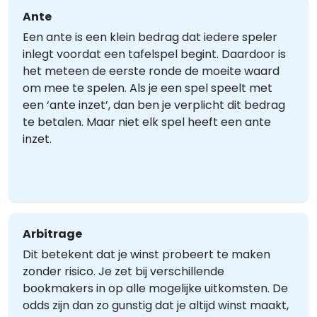
Ante
Een ante is een klein bedrag dat iedere speler
inlegt voordat een tafelspel begint. Daardoor is
het meteen de eerste ronde de moeite waard
om mee te spelen. Als je een spel speelt met
een ‘ante inzet’, dan ben je verplicht dit bedrag
te betalen. Maar niet elk spel heeft een ante
inzet.
Arbitrage
Dit betekent dat je winst probeert te maken
zonder risico. Je zet bij verschillende
bookmakers in op alle mogelijke uitkomsten. De
odds zijn dan zo gunstig dat je altijd winst maakt,