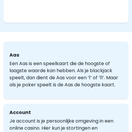
Aas
Een Aas is een speelkaart die de hoogste of
laagste waarde kan hebben. Als je blackjack
speelt, dan dient de Aas voor een ‘1’ of ’11’. Maar
als je poker speelt is de Aas de hoogste kaart.
Account
Je account is je persoonlijke omgeving in een
online casino. Hier kun je stortingen en