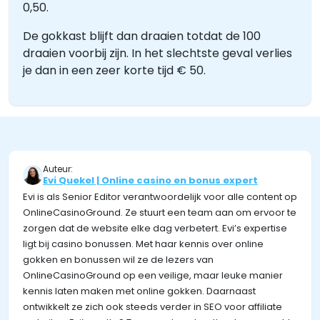
0,50.
De gokkast blijft dan draaien totdat de 100
draaien voorbij zijn. In het slechtste geval verlies
je dan in een zeer korte tijd € 50.
Auteur:
Evi Quekel | Online casino en bonus expert
Evi is als Senior Editor verantwoordelijk voor alle content op
OnlineCasinoGround. Ze stuurt een team aan om ervoor te
zorgen dat de website elke dag verbetert. Evi’s expertise
ligt bij casino bonussen. Met haar kennis over online
gokken en bonussen wil ze de lezers van
OnlineCasinoGround op een veilige, maar leuke manier
kennis laten maken met online gokken. Daarnaast
ontwikkelt ze zich ook steeds verder in SEO voor affiliate