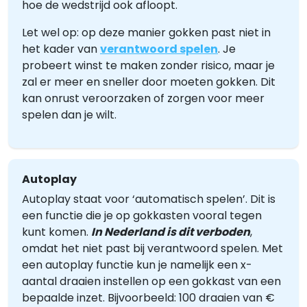
hoe de wedstrijd ook afloopt.
Let wel op: op deze manier gokken past niet in
het kader van
verantwoord spelen
. Je
probeert winst te maken zonder risico, maar je
zal er meer en sneller door moeten gokken. Dit
kan onrust veroorzaken of zorgen voor meer
spelen dan je wilt.
Autoplay
Autoplay staat voor ‘automatisch spelen’. Dit is
een functie die je op gokkasten vooral tegen
kunt komen.
In Nederland is dit verboden
,
omdat het niet past bij verantwoord spelen. Met
een autoplay functie kun je namelijk een x-
aantal draaien instellen op een gokkast van een
bepaalde inzet. Bijvoorbeeld: 100 draaien van €