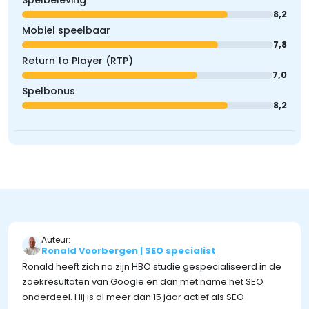
Spelbeleving
8,2
Mobiel speelbaar
7,8
Return to Player (RTP)
7,0
Spelbonus
8,2
Auteur:
Ronald Voorbergen | SEO specialist
Ronald heeft zich na zijn HBO studie gespecialiseerd in de
zoekresultaten van Google en dan met name het SEO
onderdeel. Hij is al meer dan 15 jaar actief als SEO