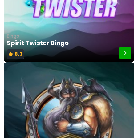
Bingo
Spirit Twister Bingo
8,3