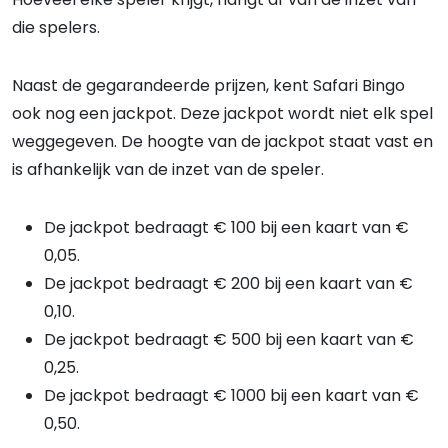
die spelers.
Naast de gegarandeerde prijzen, kent Safari Bingo
ook nog een jackpot. Deze jackpot wordt niet elk spel
weggegeven. De hoogte van de jackpot staat vast en
is afhankelijk van de inzet van de speler.
De jackpot bedraagt € 100 bij een kaart van €
0,05.
De jackpot bedraagt € 200 bij een kaart van €
0,10.
De jackpot bedraagt € 500 bij een kaart van €
0,25.
De jackpot bedraagt € 1000 bij een kaart van €
0,50.