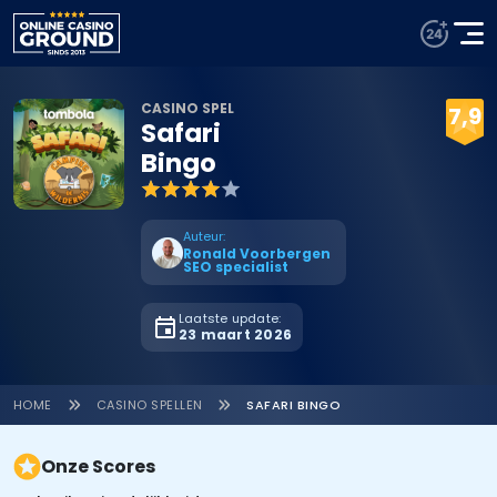
WINNITT
Stort € 10 en
Bezoek Winnitt
CASINO SPEL
7,9
ontvang € 30 bonus
Safari
Bingo
Auteur:
Ronald Voorbergen
SEO specialist
Laatste update:
23 maart 2026
HOME
CASINO SPELLEN
SAFARI BINGO
Onze Scores