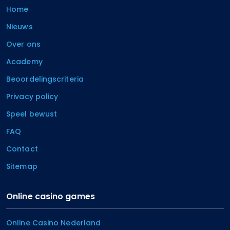
Home
Nieuws
Over ons
Academy
Beoordelingscriteria
Privacy policy
Speel bewust
FAQ
Contact
Sitemap
Online casino games
Online Casino Nederland