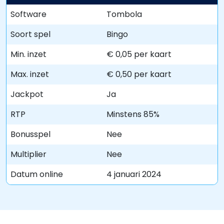
Software
Tombola
Soort spel
Bingo
Min. inzet
€ 0,05 per kaart
Max. inzet
€ 0,50 per kaart
Jackpot
Ja
RTP
Minstens 85%
Bonusspel
Nee
Multiplier
Nee
Datum online
4 januari 2024