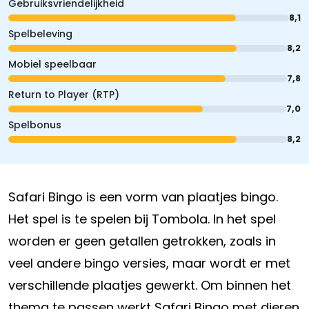
Gebruiksvriendelijkheid
8,1
Spelbeleving
8,2
Mobiel speelbaar
7,8
Return to Player (RTP)
7,0
Spelbonus
8,2
Safari Bingo is een vorm van plaatjes bingo.
Het spel is te spelen bij Tombola. In het spel
worden er geen getallen getrokken, zoals in
veel andere bingo versies, maar wordt er met
verschillende plaatjes gewerkt. Om binnen het
thema te passen werkt Safari Bingo met dieren