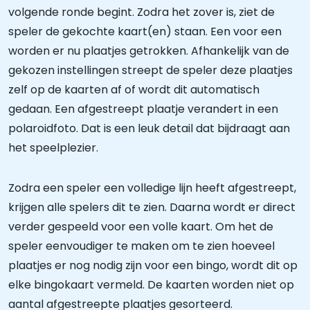
volgende ronde begint. Zodra het zover is, ziet de
speler de gekochte kaart(en) staan. Een voor een
worden er nu plaatjes getrokken. Afhankelijk van de
gekozen instellingen streept de speler deze plaatjes
zelf op de kaarten af of wordt dit automatisch
gedaan. Een afgestreept plaatje verandert in een
polaroidfoto. Dat is een leuk detail dat bijdraagt aan
het speelplezier.
Zodra een speler een volledige lijn heeft afgestreept,
krijgen alle spelers dit te zien. Daarna wordt er direct
verder gespeeld voor een volle kaart. Om het de
speler eenvoudiger te maken om te zien hoeveel
plaatjes er nog nodig zijn voor een bingo, wordt dit op
elke bingokaart vermeld. De kaarten worden niet op
aantal afgestreepte plaatjes gesorteerd.