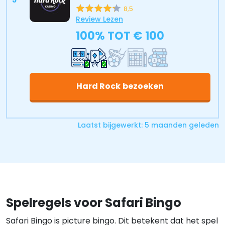
5
8,5
Review Lezen
100% TOT € 100
Hard Rock bezoeken
Laatst bijgewerkt: 5 maanden geleden
Spelregels voor Safari Bingo
Safari Bingo is picture bingo. Dit betekent dat het spel