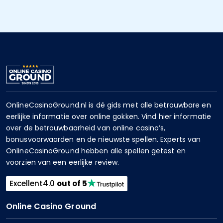
Safari Bingo is picture bingo, oftewel plaatjes
bingo. Er wordt niet met nummers, maar met
plaatjes gespeeld.
OnlineCasinoGround.nl is dé gids met alle betrouwbare en
eerlijke informatie over online gokken. Vind hier informatie
over de betrouwbaarheid van online casino’s,
bonusvoorwaarden en de nieuwste spellen. Experts van
OnlineCasinoGround hebben alle spellen getest en
voorzien van een eerlijke review.
Excellent
4.0
out of 5
Online Casino Ground