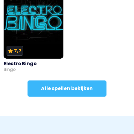
7,7
Electro Bingo
Bingo
Alle spellen bekijken