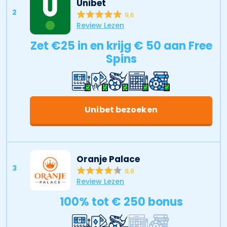
Unibet
2
9,6
Review Lezen
Zet €25 in en krijg € 50 aan Free
Spins
Unibet bezoeken
Oranje Palace
3
8,8
Review Lezen
100% tot € 250 bonus