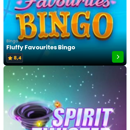
Bingo
Fluffy Favourites Bingo
8,4