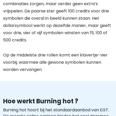
combinaties zorgen, maar verder geen extra’s
vrijspelen. De paarse ster geeft 100 credits voor drie
symbolen die overal in beeld kunnen staan. Het
dollarsymbool werkt op dezelfde manier, maar geeft
voor drie, vier of vijf symbolen winsten van 15, 100 of
500 credits.
Op de middelste drie rollen komt een klavertje-vier
voorbij, waarmee alle gewone symbolen kunnen
worden vervangen.
Hoe werkt Burning hot ?
Burning hot hoort bij het standaardaanbod van EGT.