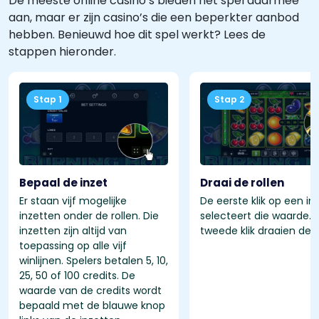
De meeste online casino’s bieden het spel daarmee
aan, maar er zijn casino’s die een beperkter aanbod
hebben. Benieuwd hoe dit spel werkt? Lees de
stappen hieronder.
Stap 1
Stap 2
Bepaal de inzet
Draai de rollen
Er staan vijf mogelijke
De eerste klik op een in
inzetten onder de rollen. Die
selecteert die waarde. 
inzetten zijn altijd van
tweede klik draaien de r
toepassing op alle vijf
winlijnen. Spelers betalen 5, 10,
25, 50 of 100 credits. De
waarde van de credits wordt
bepaald met de blauwe knop