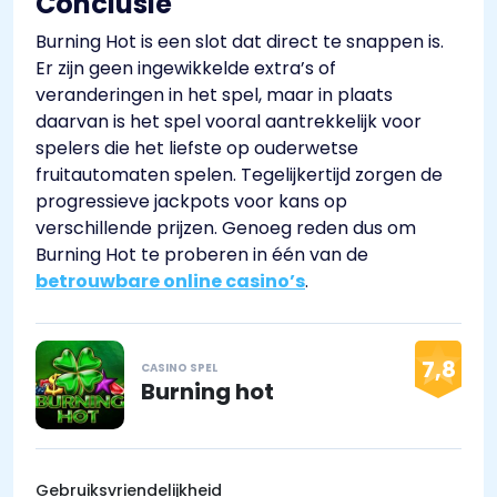
Conclusie
Burning Hot is een slot dat direct te snappen is.
Er zijn geen ingewikkelde extra’s of
veranderingen in het spel, maar in plaats
daarvan is het spel vooral aantrekkelijk voor
spelers die het liefste op ouderwetse
fruitautomaten spelen. Tegelijkertijd zorgen de
progressieve jackpots voor kans op
verschillende prijzen. Genoeg reden dus om
Burning Hot te proberen in één van de
betrouwbare online casino’s
.
7,8
CASINO SPEL
Burning hot
Gebruiksvriendelijkheid