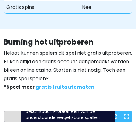
Gratis spins
Nee
Burning hot uitproberen
Helaas kunnen spelers dit spel niet gratis uitproberen.
Er kan altijd een gratis account aangemaakt worden
bij een online casino. Storten is niet nodig. Toch een
gratis spel spelen?
*Speel meer
gratis fruitautomaten
Geen gratis versie beschikaar
Van dit spel is helaas geen gratis versie
beschikbaar. Probeer één van de
onderstaande vergelijkbare spellen