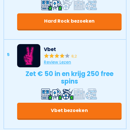
Hard Rock bezoeken
Vbet
5
8,2
Review Lezen
Zet € 50 in en krijg 250 free
spins
Vbet bezoeken