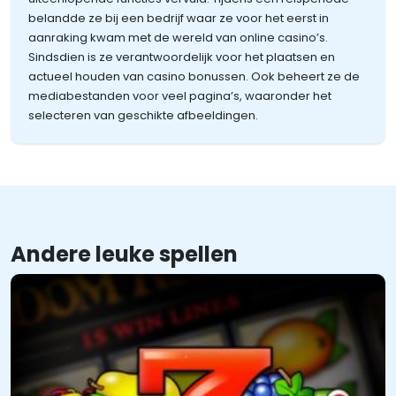
belandde ze bij een bedrijf waar ze voor het eerst in
aanraking kwam met de wereld van online casino’s.
Sindsdien is ze verantwoordelijk voor het plaatsen en
actueel houden van casino bonussen. Ook beheert ze de
mediabestanden voor veel pagina’s, waaronder het
selecteren van geschikte afbeeldingen.
Andere leuke spellen