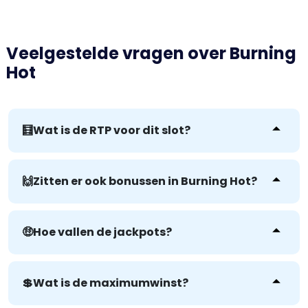
Veelgestelde vragen over Burning
Hot
🧮Wat is de RTP voor dit slot?
De RTP voor Burning Hot is 96,45%.
🙌Zitten er ook bonussen in Burning Hot?
Er zitten vier progressieve jackpots in het
spel -verder is Burning Hot bijzonder
🤑Hoe vallen de jackpots?
rechtlijnig.
Tijdens willekeurige spins kan het jackpotspel
beginnen. Door drie dezelfde kaartsymbolen
💲Wat is de maximumwinst?
tevoorschijn te halen, winnen spelers die