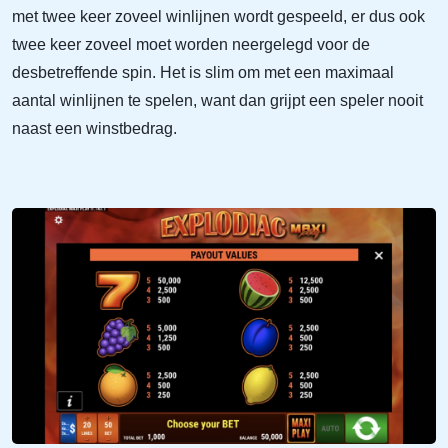
met twee keer zoveel winlijnen wordt gespeeld, er dus ook
twee keer zoveel moet worden neergelegd voor de
desbetreffende spin. Het is slim om met een maximaal
aantal winlijnen te spelen, want dan grijpt een speler nooit
naast een winstbedrag.