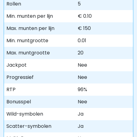
Rollen
5
Min. munten per lijn
€ 0.10
Max. munten per lijn
€ 150
Min. muntgrootte
0.01
Max. muntgrootte
20
Jackpot
Nee
Progressief
Nee
RTP
96%
Bonusspel
Nee
Wild-symbolen
Ja
Scatter-symbolen
Ja