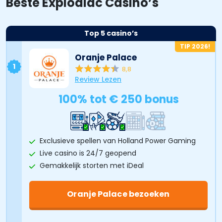
Beste Explodiac Casino’s
Top 5 casino’s
TIP 2026!
Oranje Palace
1
8,8
Review Lezen
100% tot € 250 bonus
Exclusieve spellen van Holland Power Gaming
Live casino is 24/7 geopend
Gemakkelijk storten met iDeal
Oranje Palace bezoeken