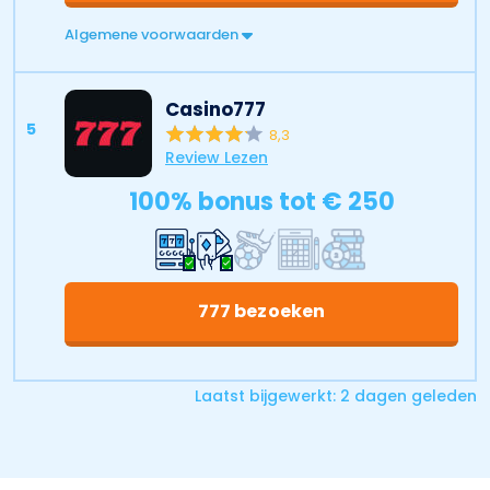
Algemene voorwaarden
Casino777
5
8,3
Review Lezen
100% bonus tot € 250
777 bezoeken
Laatst bijgewerkt: 2 dagen geleden