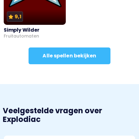
9,1
Simply Wilder
Fruitautomaten
Alle spellen bekijken
Veelgestelde vragen over
Explodiac