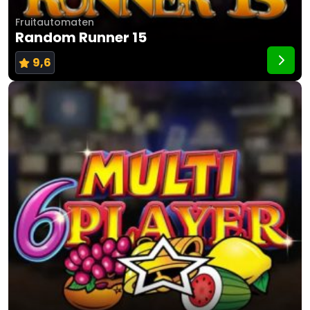
Fruitautomaten
Random Runner 15
9,6