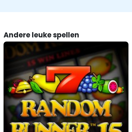
Andere leuke spellen