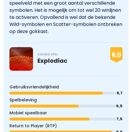
speelveld met een groot aantal verschillende
symbolen. Het is mogelijk om tot wel 20 winlijnen
te activeren. Opvallend is wel dat de bekende
Wild-symbolen en Scatter-symbolen ontbreken
op deze gokkast.
6,0
CASINO SPEL
Explodiac
Gebruiksvriendelijkheid
8,7
Spelbeleving
6,5
Mobiel speelbaar
7,5
Return to Player (RTP)
9,6