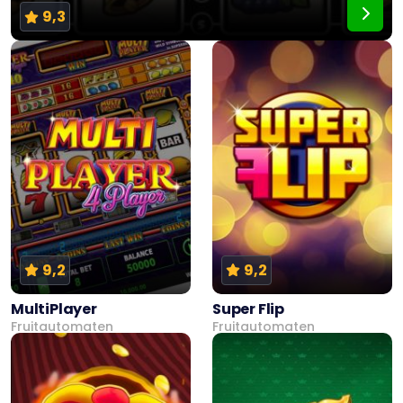
9,3
9,2
9,2
MultiPlayer
Super Flip
Fruitautomaten
Fruitautomaten