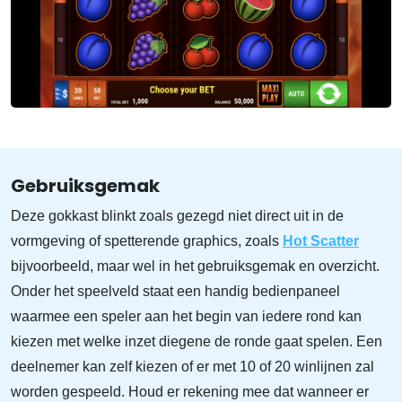
Gebruiksgemak
Deze gokkast blinkt zoals gezegd niet direct uit in de
vormgeving of spetterende graphics, zoals
Hot Scatter
bijvoorbeeld, maar wel in het gebruiksgemak en overzicht.
Onder het speelveld staat een handig bedienpaneel
waarmee een speler aan het begin van iedere rond kan
kiezen met welke inzet diegene de ronde gaat spelen. Een
deelnemer kan zelf kiezen of er met 10 of 20 winlijnen zal
worden gespeeld. Houd er rekening mee dat wanneer er