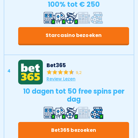
100% tot € 250
Starcasino bezoeken
Bet365
4
9,2
Review Lezen
10 dagen tot 50 free spins per
dag
Bet365 bezoeken