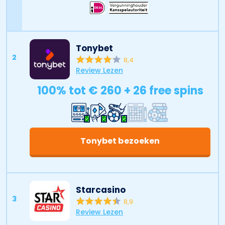
Tonybet
2
8,4
Review Lezen
100% tot € 260 + 26 free spins
Tonybet bezoeken
Starcasino
3
8,9
Review Lezen