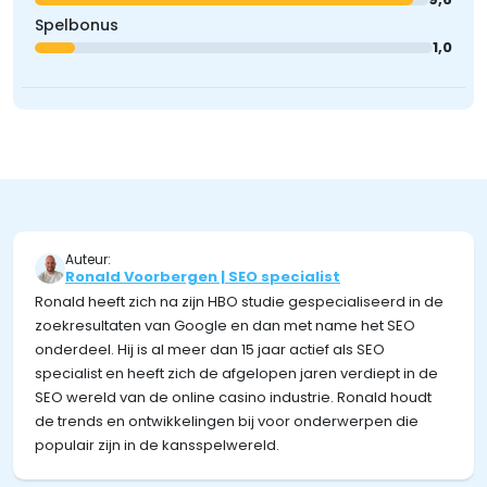
Spelbonus
1,0
Auteur:
Ronald Voorbergen | SEO specialist
Ronald heeft zich na zijn HBO studie gespecialiseerd in de
zoekresultaten van Google en dan met name het SEO
onderdeel. Hij is al meer dan 15 jaar actief als SEO
specialist en heeft zich de afgelopen jaren verdiept in de
SEO wereld van de online casino industrie. Ronald houdt
de trends en ontwikkelingen bij voor onderwerpen die
populair zijn in de kansspelwereld.