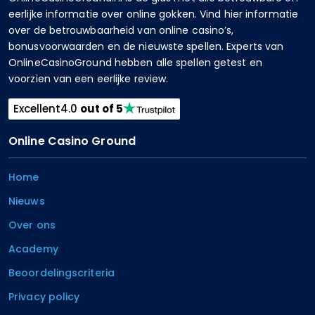
eerlijke informatie over online gokken. Vind hier informatie
over de betrouwbaarheid van online casino’s,
bonusvoorwaarden en de nieuwste spellen. Experts van
OnlineCasinoGround hebben alle spellen getest en
voorzien van een eerlijke review.
Excellent
4.0
out of 5
Online Casino Ground
Home
Nieuws
Over ons
Academy
Beoordelingscriteria
Privacy policy