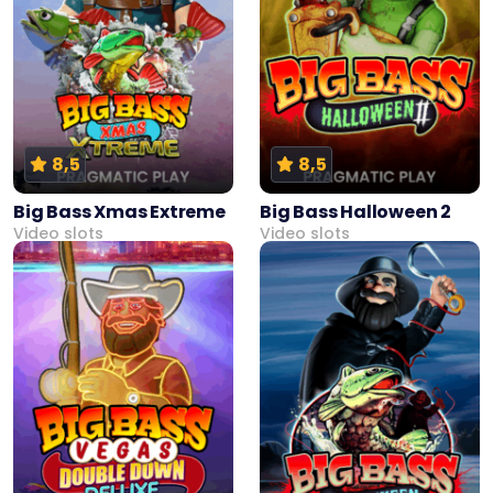
8,5
8,5
Big Bass Xmas Extreme
Big Bass Halloween 2
Video slots
Video slots