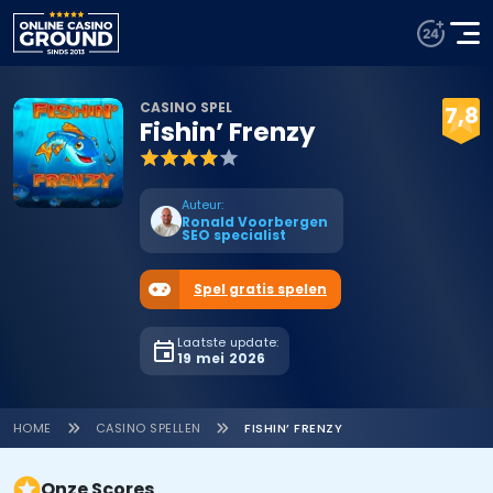
Bezoek
STARCASINO
CASINO SPEL
7,8
100% tot € 250
Starcasino
Fishin’ Frenzy
Auteur:
Ronald Voorbergen
SEO specialist
Spel gratis spelen
Laatste update:
19 mei 2026
HOME
CASINO SPELLEN
FISHIN’ FRENZY
Onze Scores