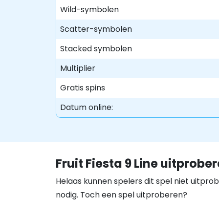
Wild-symbolen
Scatter-symbolen
Stacked symbolen
Multiplier
Gratis spins
Datum online:
Fruit Fiesta 9 Line uitprobe
Helaas kunnen spelers dit spel niet uitpro
nodig. Toch een spel uitproberen?