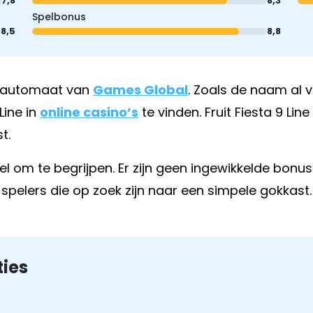
7,8
8,3
Spelbonus
8,5
8,8
ruitautomaat van
Games Global
. Zoals de naam al 
 Line in
online casino’s
te vinden. Fruit Fiesta 9 Li
t.
pel om te begrijpen. Er zijn geen ingewikkelde bonu
spelers die op zoek zijn naar een simpele gokkast.
ties