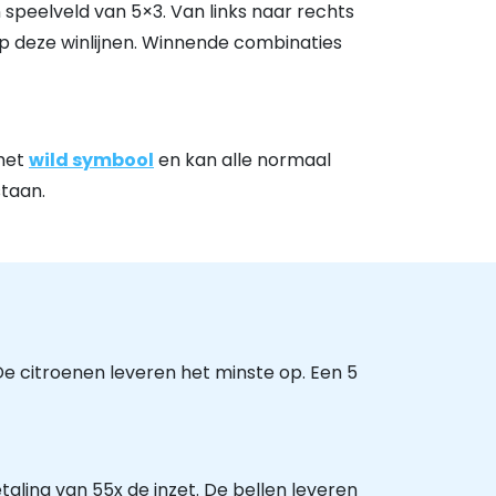
 speelveld van 5×3. Van links naar rechts
op deze winlijnen. Winnende combinaties
 het
wild symbool
en kan alle normaal
taan.
De citroenen leveren het minste op. Een 5
aling van 55x de inzet. De bellen leveren