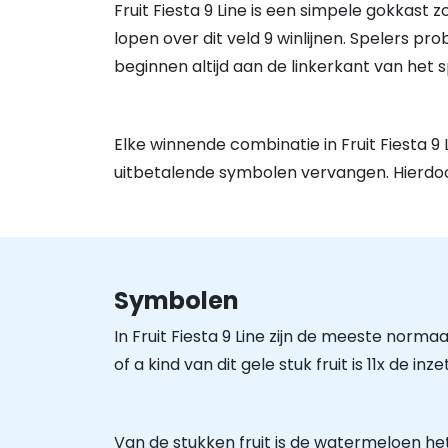
Fruit Fiesta 9 Line is een simpele gokkast
lopen over dit veld 9 winlijnen. Spelers 
beginnen altijd aan de linkerkant van het s
Elke winnende combinatie in Fruit Fiesta 9
uitbetalende symbolen vervangen. Hierdo
Symbolen
In Fruit Fiesta 9 Line zijn de meeste norm
of a kind van dit gele stuk fruit is 11x de i
Van de stukken fruit is de watermeloen het