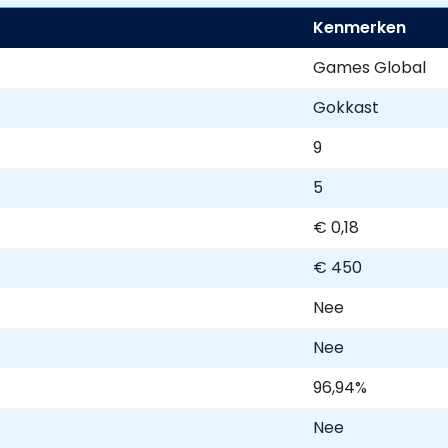
Kenmerken
Games Global
Gokkast
9
5
€ 0,18
€ 450
Nee
Nee
96,94%
Nee