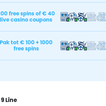
200 free spins of € 40
live casino coupons
Pak tot € 100 + 1000
free spins
 9 Line