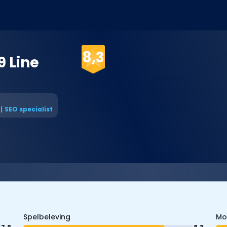
BET365
Bezoek Bet3
10 dagen tot 50 free spins per dag
8,3
9 Line
|
SEO specialist
Spelbeleving
Mo