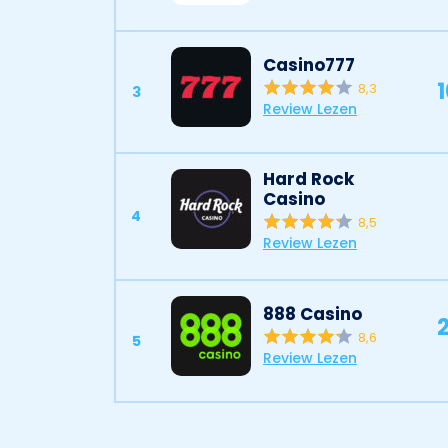
Casino777
8,3
3
Review Lezen
Hard Rock
Casino
4
8,5
Review Lezen
888 Casino
8,6
5
Review Lezen