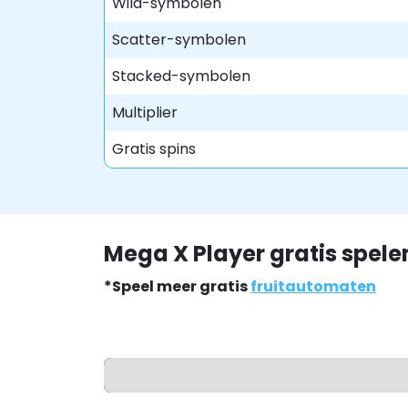
Wild-symbolen
Scatter-symbolen
Stacked-symbolen
Multiplier
Gratis spins
Mega X Player gratis spele
*Speel meer gratis
fruitautomaten