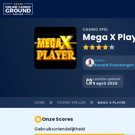
CASINO SPEL
Mega X Pla
Auteur:
Ronald Voorbergen
Laatste update:
9 april 2026
HOME
CASINO SPELLEN
MEGA X PLAYER
Onze Scores
Gebruiksvriendelijkheid