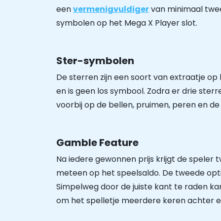
een
vermenigvuldiger
van minimaal twee
symbolen op het Mega X Player slot.
Ster-symbolen
De sterren zijn een soort van extraatje o
en is geen los symbool. Zodra er drie ster
voorbij op de bellen, pruimen, peren en de
Gamble Feature
Na iedere gewonnen prijs krijgt de speler
meteen op het speelsaldo. De tweede optie
Simpelweg door de juiste kant te raden kan
om het spelletje meerdere keren achter el