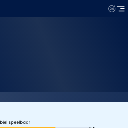
alace
biel speelbaar