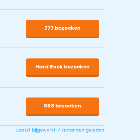
777 bezoeken
Hard Rock bezoeken
888 bezoeken
Laatst bijgewerkt: 4 maanden geleden