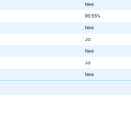
Nee
96.55%
Nee
Ja
Nee
Ja
Nee
Speel bij Oranje Palace en
krijg:
100% tot € 250
bonus