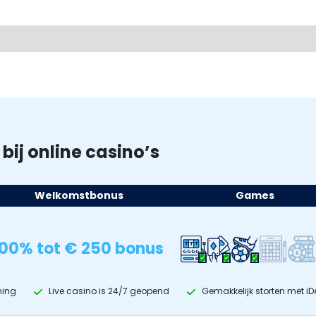
Speel met bonus
of
Start gratis spel
 bij online casino’s
Welkomstbonus
Games
100% tot € 250 bonus
ming
Live casino is 24/7 geopend
Gemakkelijk storten met iD