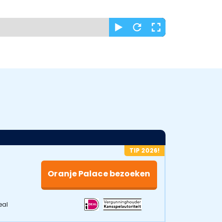
TIP 2026!
Oranje Palace bezoeken
eal