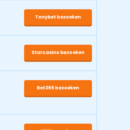
Tonybet bezoeken
Starcasino bezoeken
Bet365 bezoeken