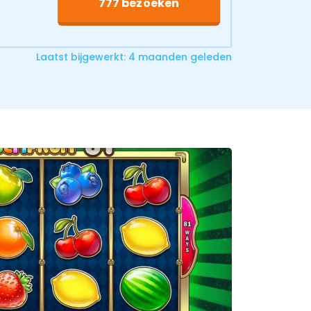
777 bezoeken
Laatst bijgewerkt: 4 maanden geleden