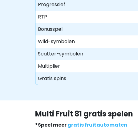
Progressief
RTP
Bonusspel
Wild-symbolen
Scatter-symbolen
Multiplier
Gratis spins
Multi Fruit 81 gratis spelen
*Speel meer
gratis fruitautomaten