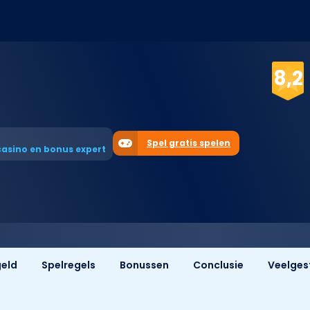
8,2
ORANJE PALACE
Bezoek Oranje P
100% tot € 250 bonus
Spel gratis spelen
casino en bonus expert
geld
Spelregels
Bonussen
Conclusie
Veelges