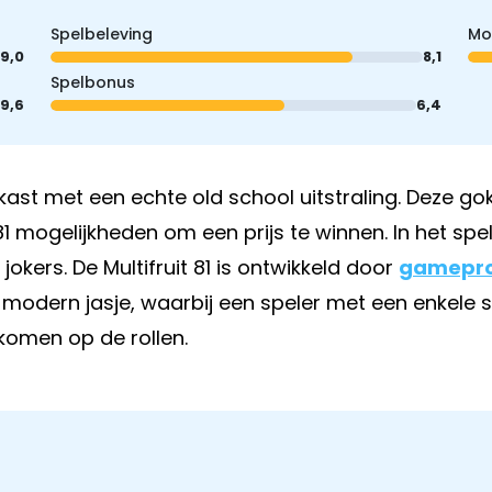
Spelbeleving
Mo
9,0
8,1
Spelbonus
9,6
6,4
kkast met een echte old school uitstraling. Deze go
jk 81 mogelijkheden om een prijs te winnen. In het s
jokers. De Multifruit 81 is ontwikkeld door
gameprov
 modern jasje, waarbij een speler met een enkele s
skomen op de rollen.