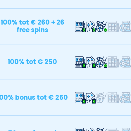
100% tot € 260 + 26
free spins
100% tot € 250
100% bonus tot € 250