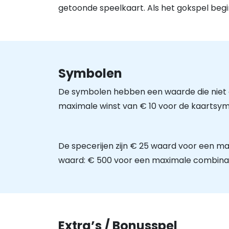
getoonde speelkaart. Als het gokspel beg
Symbolen
De symbolen hebben een waarde die niet di
maximale winst van € 10 voor de kaartsymbo
De specerijen zijn € 25 waard voor een max
waard: € 500 voor een maximale combinati
Extra’s / Bonusspel