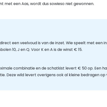
int met een Aas, wordt dus sowieso niet gewonnen.
rect een veelvoud is van de inzet. Wie speelt met een in
len 10, J en Q. Voor K en A is de winst € 15.
imale combinatie en de schatkist levert € 50 op. Een hal
e. Deze wild levert overigens ook al kleine bedragen op