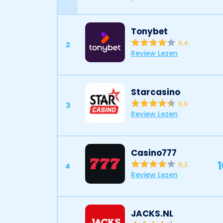
Tonybet
8,4
2
Review Lezen
Starcasino
8,9
3
Review Lezen
Casino777
8,3
4
Review Lezen
JACKS.NL