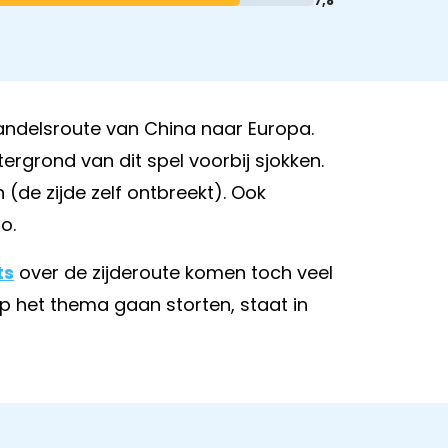
7,8
handelsroute van China naar Europa.
rgrond van dit spel voorbij sjokken.
 (de zijde zelf ontbreekt). Ook
o.
ts
over de zijderoute komen toch veel
p het thema gaan storten, staat in