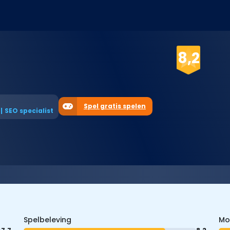
ORANJE PALACE
Bezoek Oranje P
100% tot € 250 bonus
8,2
Spel gratis spelen
|
SEO specialist
Spelbeleving
Mo