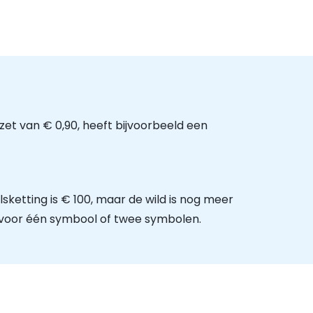
zet van € 0,90, heeft bijvoorbeeld een
sketting is € 100, maar de wild is nog meer
 voor één symbool of twee symbolen.