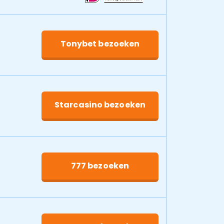
Tonybet bezoeken
Starcasino bezoeken
777 bezoeken