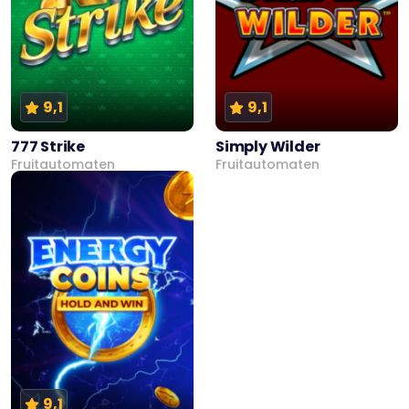
9,1
9,1
777 Strike
Simply Wilder
Fruitautomaten
Fruitautomaten
9,1