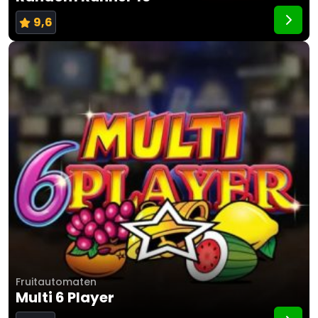
9,6
Fruitautomaten
Multi 6 Player