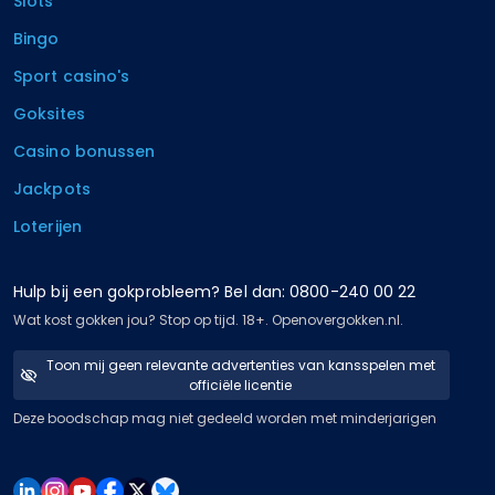
Slots
Bingo
Sport casino's
Goksites
Casino bonussen
Jackpots
Loterijen
Hulp bij een gokprobleem? Bel dan: 0800-240 00 22
Wat kost gokken jou? Stop op tijd. 18+. Openovergokken.nl.
Toon mij geen relevante advertenties van kansspelen met
officiële licentie
Deze boodschap mag niet gedeeld worden met minderjarigen