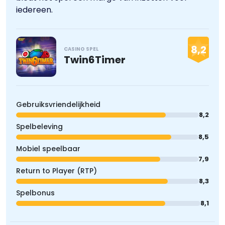
iedereen.
8,2
CASINO SPEL
Twin6Timer
Gebruiksvriendelijkheid
8,2
Spelbeleving
8,5
Mobiel speelbaar
7,9
Return to Player (RTP)
8,3
Spelbonus
8,1