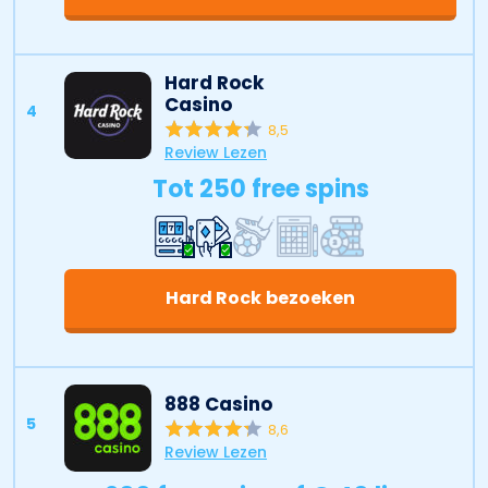
Hard Rock
Casino
4
8,5
Review Lezen
Tot 250 free spins
Hard Rock bezoeken
888 Casino
5
8,6
Review Lezen