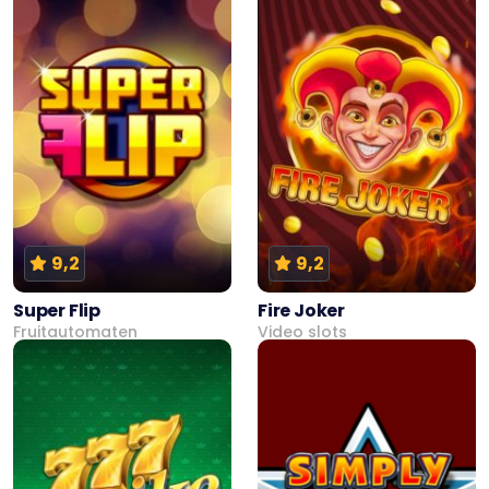
9,2
9,2
Super Flip
Fire Joker
Fruitautomaten
Video slots