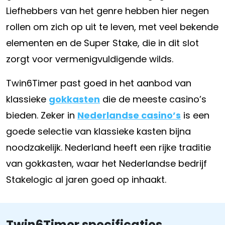
Liefhebbers van het genre hebben hier negen
rollen om zich op uit te leven, met veel bekende
elementen en de Super Stake, die in dit slot
zorgt voor vermenigvuldigende wilds.
Twin6Timer past goed in het aanbod van
klassieke
gokkasten
die de meeste casino’s
bieden. Zeker in
Nederlandse casino’s
is een
goede selectie van klassieke kasten bijna
noodzakelijk. Nederland heeft een rijke traditie
van gokkasten, waar het Nederlandse bedrijf
Stakelogic al jaren goed op inhaakt.
Twin6Timer specificaties