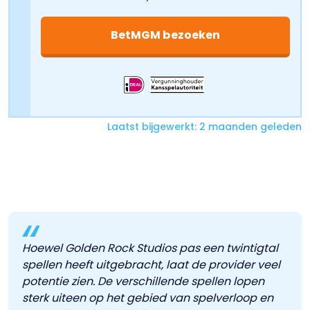
BetMGM bezoeken
Laatst bijgewerkt: 2 maanden geleden
Hoewel Golden Rock Studios pas een twintigtal
spellen heeft uitgebracht, laat de provider veel
potentie zien. De verschillende spellen lopen
sterk uiteen op het gebied van spelverloop en