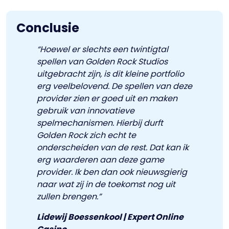
Conclusie
“
Hoewel er slechts een twintigtal
spellen van Golden Rock Studios
uitgebracht zijn, is dit kleine portfolio
erg veelbelovend. De spellen van deze
provider zien er goed uit en maken
gebruik van innovatieve
spelmechanismen. Hierbij durft
Golden Rock zich echt te
onderscheiden van de rest. Dat kan ik
erg waarderen aan deze game
provider. Ik ben dan ook nieuwsgierig
naar wat zij in de toekomst nog uit
zullen brengen.”
Lidewij Boessenkool | Expert Online