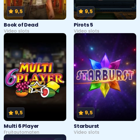
9,5
9,5
Book of Dead
Pirots 5
Video slots
Video slots
9,5
9,5
Multi 6 Player
Starburst
Fruitautomaten
Video slots