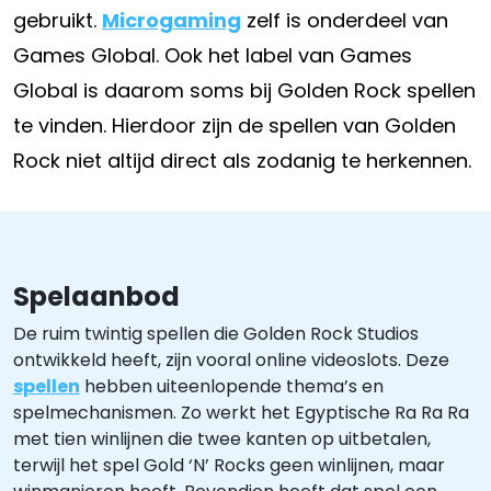
gebruikt.
Microgaming
zelf is onderdeel van
Games Global. Ook het label van Games
Global is daarom soms bij Golden Rock spellen
te vinden. Hierdoor zijn de spellen van Golden
Rock niet altijd direct als zodanig te herkennen.
Spelaanbod
De ruim twintig spellen die Golden Rock Studios
ontwikkeld heeft, zijn vooral online videoslots. Deze
spellen
hebben uiteenlopende thema’s en
spelmechanismen. Zo werkt het Egyptische Ra Ra Ra
met tien winlijnen die twee kanten op uitbetalen,
terwijl het spel Gold ‘N’ Rocks geen winlijnen, maar