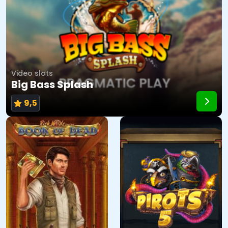
Video slots
Big Bass Splash
9,5