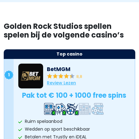
Golden Rock Studios
spellen
spelen bij de volgende casino’s
Top casino
BetMGM
1
8,8
Review Lezen
Pak tot € 100 + 1000 free spins
Ruim spelaanbod
Wedden op sport beschikbaar
Betalen met Trustly en iDEAL