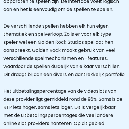
apparaten te spelen zijn. De interface voelt logisch
aan en het is eenvoudig om de spellen te spelen.
De verschillende spellen hebben elk hun eigen
thematiek en spelverloop. Zo is er voor elk type
speler wel een Golden Rock Studios spel dat hen
aanspreekt. Golden Rock maakt gebruik van veel
verschillende spelmechanismen en -features,
waardoor de spellen duidelijk van elkaar verschillen.
Dit draagt bij aan een divers en aantrekkelijk portfolio.
Het uitbetalingspercentage van de videoslots van
deze provider ligt gemiddeld rond de 96%. Soms is de
RTP iets hoger, soms iets lager. Dit is vergelijkbaar
met de uitbetalingspercentages die veel andere
online slot providers hanteren. Op dit gebied