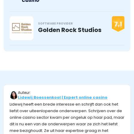
Casino
7,1
SOFTWARE PROVIDER
Golden Rock Studios
Auteur:
Lidewij Boessenkool | Expert online casino
Lidewij heeft een brede interesse en schrijft dan ook het
liefst over uiteenlopende onderwerpen. Schrijven over de
online casino sector kwam per ongeluk op haar pad, maar
dit is nu een van de onderwerpen waar ze zich het liefst
mee bezighoudt. Ze uit haar expertise graag in het