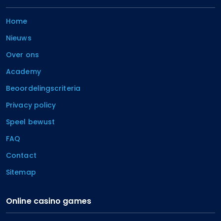
Home
Nieuws
Over ons
Academy
Beoordelingscriteria
Privacy policy
Speel bewust
FAQ
Contact
Sitemap
Online casino games