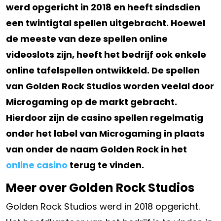
werd opgericht in 2018 en heeft sindsdien
een twintigtal spellen uitgebracht. Hoewel
de meeste van deze spellen online
videoslots zijn, heeft het bedrijf ook enkele
online tafelspellen ontwikkeld. De spellen
van Golden Rock Studios worden veelal door
Microgaming op de markt gebracht.
Hierdoor zijn de casino spellen regelmatig
onder het label van Microgaming in plaats
van onder de naam Golden Rock in het
online casino
terug te vinden.
Meer over Golden Rock Studios
Golden Rock Studios werd in 2018 opgericht.