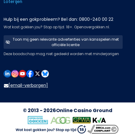
Loterijen
Hulp bij een gokprobleem? Bel dan: 0800-240 00 22
Wat kost gokken jou? Stop op tijd. 18+. Openovergokken.nl.
Toon mij geen relevante advertenties van kansspelen met
officiële licentie
Deze boodschap mag niet gedeeld worden met minderjarigen
[email-verborgen]
© 2013 - 2026
Online Casino Ground