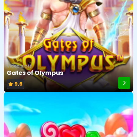
Video slots
Gates of Olympus
9,6